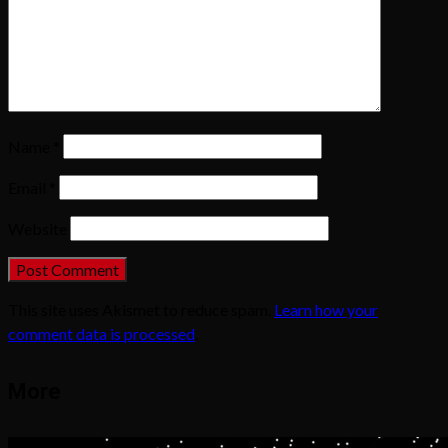
Name
*
Email
*
Website
This site uses Akismet to reduce spam.
Learn how your
comment data is processed
.
More