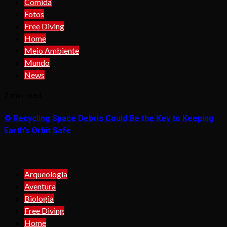
Comida
Fotos
Free Diving
Home
Meio Ambiente
Mundo
News
2 min read
♻️ Recycling Space Debris Could Be the Key to Keeping
Earth’s Orbit Safe
Arqueologia
Aventura
Biologia
Free Diving
Home