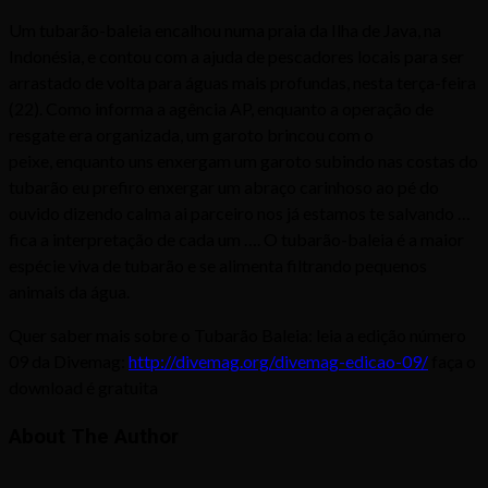
Um tubarão-baleia encalhou numa praia da Ilha de Java, na
Indonésia, e contou com a ajuda de pescadores locais para ser
arrastado de volta para águas mais profundas, nesta terça-feira
(22). Como informa a agência AP, enquanto a operação de
resgate era organizada, um garoto brincou com o
peixe, enquanto uns enxergam um garoto subindo nas costas do
tubarão eu prefiro enxergar um abraço carinhoso ao pé do
ouvido dizendo calma ai parceiro nos já estamos te salvando …
fica a interpretação de cada um …. O tubarão-baleia é a maior
espécie viva de tubarão e se alimenta filtrando pequenos
animais da água.
Quer saber mais sobre o Tubarão Baleia: leia a edição número
09 da Divemag:
http://divemag.org/divemag-edicao-09/
faça o
download é gratuita
About The Author