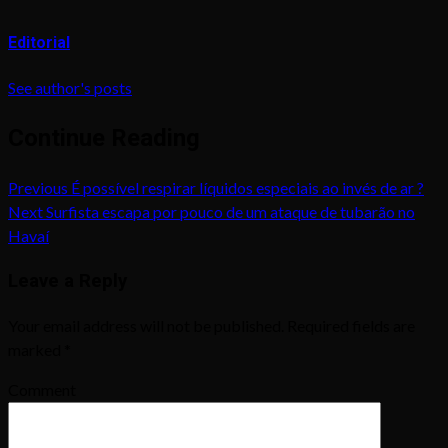
Editorial
See author's posts
Continue Reading
Previous
É possível respirar líquidos especiais ao invés de ar ?
Next
Surfista escapa por pouco de um ataque de tubarão no
Havaí
Leave a Reply
Your email address will not be published.
Required fields are
marked
*
Comment