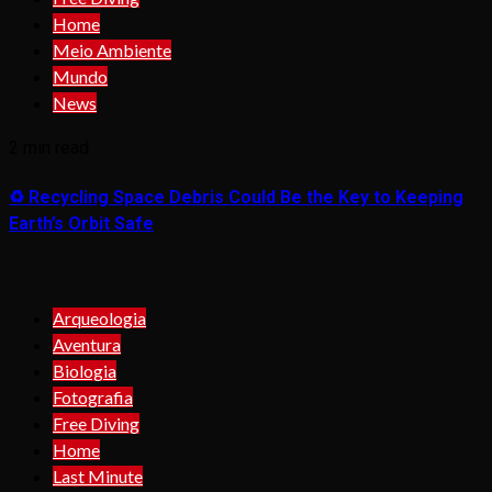
Home
Meio Ambiente
Mundo
News
2 min read
♻️ Recycling Space Debris Could Be the Key to Keeping
Earth’s Orbit Safe
Arqueologia
Aventura
Biologia
Fotografia
Free Diving
Home
Last Minute