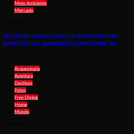
Meio Ambiente
Mercado
2 min read
Juice Probe Captures Images of Active Interstellar
Comet 3I/ATLAS, Suggesting Possible Double Tail
Arqueologia
Aventura
Destinos
Fotos
Free Diving
Home
Mundo
2 min read