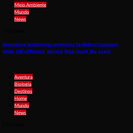
Meio Ambiente
Mundo
News
1 min read
Innovative technology promises to detect tsunamis
while still offshore, before they reach the coast
Aventura
Biologia
Destinos
Home
Mundo
News
2 min read