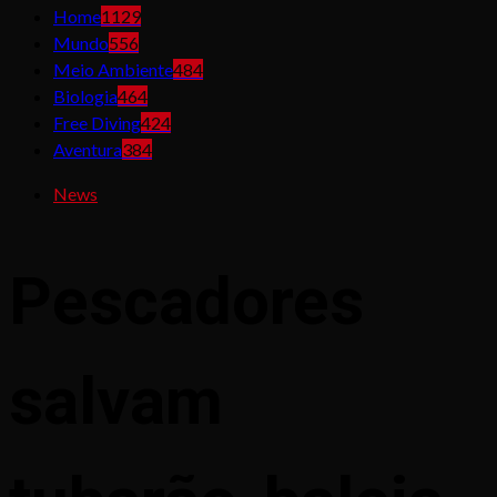
Home
1129
Mundo
556
Meio Ambiente
484
Biologia
464
Free Diving
424
Aventura
384
News
Pescadores
salvam