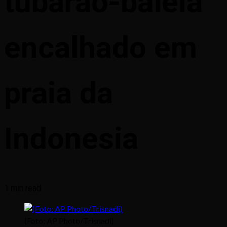
tubarão-baleia
encalhado em
praia da
Indonesia
1 min read
(Foto: AP Photo/Trisnadi)