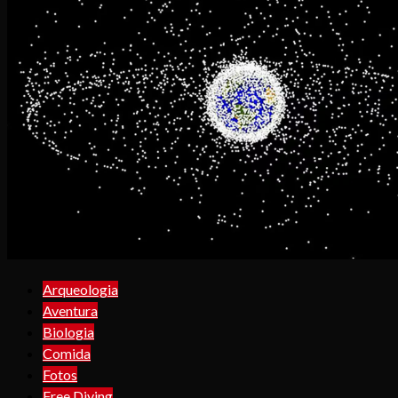
Arqueologia
Aventura
Biologia
Comida
Fotos
Free Diving