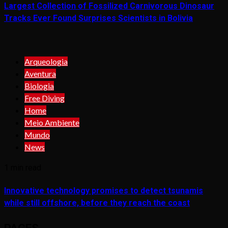
Largest Collection of Fossilized Carnivorous Dinosaur
Tracks Ever Found Surprises Scientists in Bolivia
Arqueologia
Aventura
Biologia
Free Diving
Home
Meio Ambiente
Mundo
News
1 min read
Innovative technology promises to detect tsunamis
while still offshore, before they reach the coast