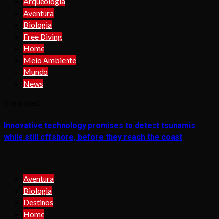
Arqueologia
Aventura
Biologia
Free Diving
Home
Meio Ambiente
Mundo
News
1 min read
Innovative technology promises to detect tsunamis
while still offshore, before they reach the coast
Aventura
Biologia
Destinos
Home