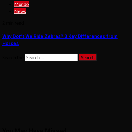
Mundo
News
2 min read
Why Don’t We Ride Zebras? 3 Key Differences from
Horses
Search for:
You May Have Missed