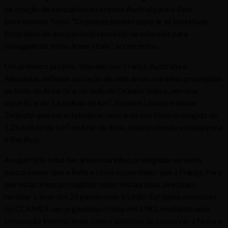
de criação de santuários no oceano Austral para o Pew
Environment Trust. “Os países podem superar as tentativas
frustradas do ano passado reunindo-se este mês para
salvaguardar estas áreas vitais”, acrescentou.
Um primeiro projeto, liderado por França, Austrália e
Alemanha, defende a criação de sete áreas marinhas protegidas
no leste da Antártica, do lado do Oceano Índico, em uma
superfície de 1,6 milhão de km². Estados Unidos e Nova
Zelândia querem estabelecer uma área marítima protegida de
1,25 milhão de km² no Mar de Ross, baía profunda voltada para
o Pacífico.
A superfície total das áreas marinhas protegidas seria um
pouco menor que a Índia e cinco vezes maior que a França. Para
que estas áreas protegidas sejam instauradas, precisam
receber o aval dos 24 países mais a União Europeia, membros
do CCAMLR, um organismo criado em 1982, mediante uma
convenção internacional, com o objetivo de conservar a fauna e