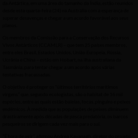
da Antártica, em uma área do tamanho da Índia, estão reunidos
desde esta quarta-feira (24) na Austrália com a esperança de
superar desavenças e chegar a um acordo favorável aos seus
planos.
Os membros da Comissão para a Conservação dos Recursos
Vivos Antárticos (CCAMLR) – que tem 25 países membros,
entre eles Brasil, Estados Unidos, União Europeia, Rússia,
Ucrânia e China – estão em Hobart, na ilha australiana da
Tasmânia, para tentar chegar a um acordo após várias
tentativas fracassadas.
O objetivo é proteger os “últimos territórios marítimos
virgens” que, segundo ecologistas, são o habitat de 16 mil
espécies, entre as quais estão baleias, focas, pinguins e peixes
endêmicos. À medida que as populações de peixes diminuem
drasticamente após décadas de pesca predatória, os barcos
pesqueiros se dirigem cada vez mais para o sul.
“É hora de agir”, afirmou Andrea Kavanagh, diretor do projeto