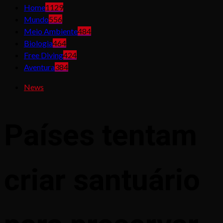
Home
1129
Mundo
556
Meio Ambiente
484
Biologia
464
Free Diving
424
Aventura
384
News
Países tentam
criar santuário