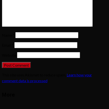
Name
*
Email
*
Website
This site uses Akismet to reduce spam.
Learn how your
comment data is processed
.
More