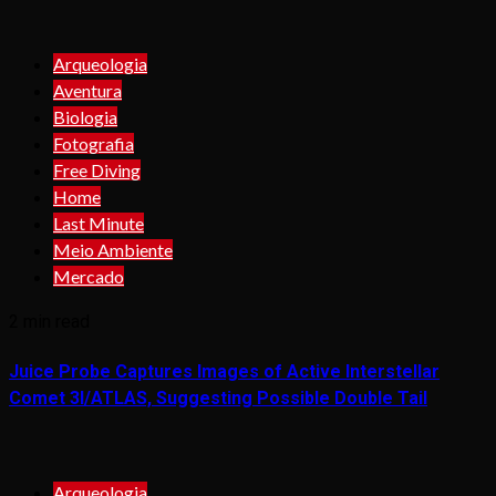
Arqueologia
Aventura
Biologia
Fotografia
Free Diving
Home
Last Minute
Meio Ambiente
Mercado
2 min read
Juice Probe Captures Images of Active Interstellar
Comet 3I/ATLAS, Suggesting Possible Double Tail
Arqueologia