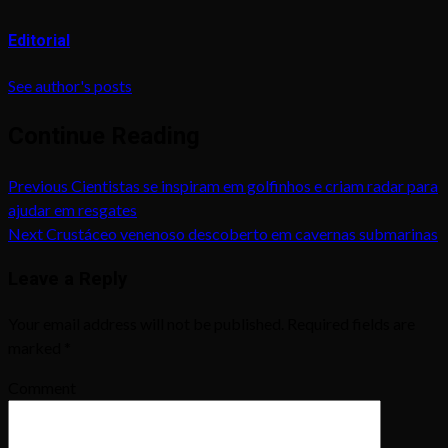
Editorial
See author's posts
Continue Reading
Previous
Cientistas se inspiram em golfinhos e criam radar para
ajudar em resgates
Next
Crustáceo venenoso descoberto em cavernas submarinas
Leave a Reply
Your email address will not be published.
Required fields are
marked
*
Comment