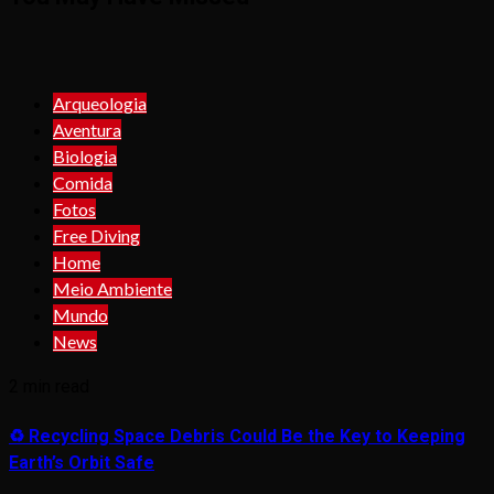
Arqueologia
Aventura
Biologia
Comida
Fotos
Free Diving
Home
Meio Ambiente
Mundo
News
2 min read
♻️ Recycling Space Debris Could Be the Key to Keeping
Earth’s Orbit Safe