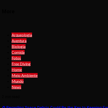
More
Arqueologia
Aventura
Biologia
Comida
Fotos
Free Diving
Home
Meio Ambiente
Mundo
News
2 min read
♻️ Recycling Space Debris Could Be the Key to Keeping Ear