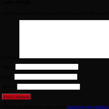
Leave a Reply
Your email address will not be published.
Required fields are ma
Comment
Name
*
Email
*
Website
This site uses Akismet to reduce spam.
Learn how your comment 