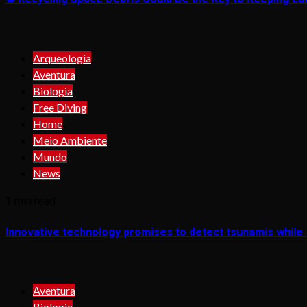
Arqueologia
Aventura
Biologia
Free Diving
Home
Meio Ambiente
Mundo
News
1 min read
Innovative technology promises to detect tsunamis while s
Aventura
Biologia