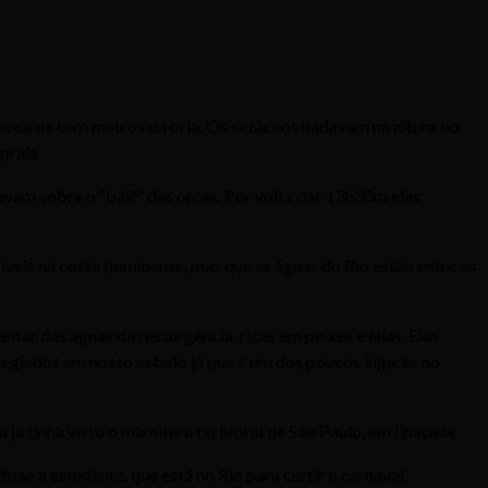
 cerca de cem metros da orla. Os cetáceos nadavam na altura do
praia.
avam sobre o “balé” das orcas. Por volta das 13h30m elas
veis na costa fluminense, mas que as águas do Rio estão entre os
ar das águas da ressurgência, ricas em peixes e lulas. Elas
legiados em nosso estado já que é um dos poucos lugares no
já tinha visto o mamífero no litoral de São Paulo, em Ilhabela.
sse a estudante, que está no Rio para curtir o carnaval.