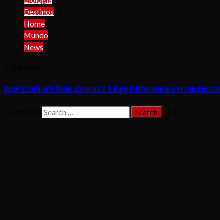
Destinos
Home
Mundo
News
2 min read
Why Don’t We Ride Zebras? 3 Key Differences from Hors
Search for: