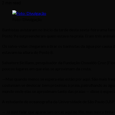
2 min read
Foto: Divulgação
Banhistas avistaram no início da tarde desta sexta-feira uma fam
Posto 9 e surpreenderam quem estava na praia. Eram três animai
Os salva-vidas chegaram a tirar os banhistas da água por causa 
estavam na altura do Posto 8.
Salvatore Siciliano, pesquisador da Fundação Oswaldo Cruz (Fiocr
poucos lugares em que elas se aproximam da costa.
—Mas quando menos se espera elas estão por aqui. São mais freque
costumam se deslocar bem próximas à praia, patrulhando as água
mundo onde elas se aproximam tanto das praias — disse o especia
A estudante de oceanografia da Universidade de São Paulo (USP) Gi
— Já ouvi falar que apareciam orcas aqui no Rio, mas nunca tinha 