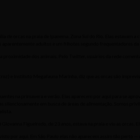
ília de orcas na praia de Ipanema, Zona Sul do Rio. Elas estavam a
s aparentemente adultos e um filhotes segundo frequentadores da 
da proximidade dos animais. Pelo Twitter, usuários da rede coment
uz) e Instituto Megafauna Marinha, diz que as orcas são imprevisí
ntes na primavera e verão. Elas aparecem por aqui para se aproveit
s silenciosamente em busca de áreas de alimentação. Somos privi
lista.
ovanna Figueiredo, de 23 anos, estava na praia e viu as orcas. Ela 
visto por aqui. Em São Paulo elas não aparecem assim tão perto — di