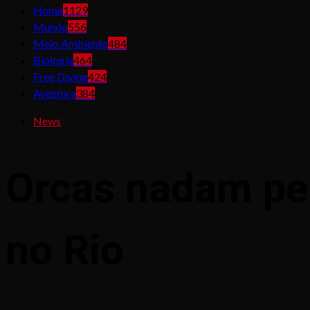
Home
1129
Mundo
556
Meio Ambiente
484
Biologia
464
Free Diving
424
Aventura
384
News
Orcas nadam per
no Rio