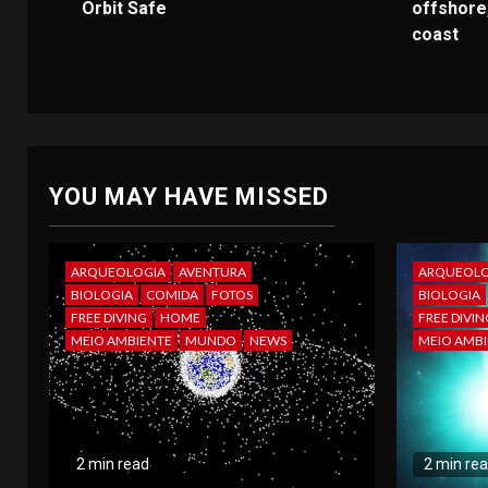
Orbit Safe
offshore
coast
YOU MAY HAVE MISSED
ARQUEOLOGIA
AVENTURA
ARQUEOLO
BIOLOGIA
COMIDA
FOTOS
BIOLOGIA
FREE DIVING
HOME
FREE DIVIN
MEIO AMBIENTE
MUNDO
NEWS
MEIO AMBI
2 min read
2 min re