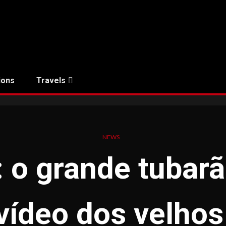
ions
Travels
NEWS
 o grande tubarã
ídeo dos velho