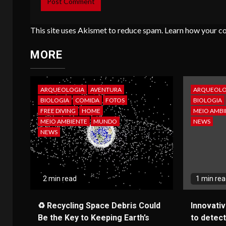
This site uses Akismet to reduce spam.
Learn how your c
MORE
ARQUEOLOGIA
AVENTURA
ARQUEOLO
BIOLOGIA
COMIDA
FOTOS
BIOLOGIA
FREE DIVING
HOME
MEIO AMBI
MEIO AMBIENTE
MUNDO
NEWS
NEWS
2 min read
1 min re
♻️ Recycling Space Debris Could
Innovati
Be the Key to Keeping Earth’s
to detect