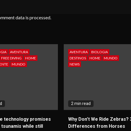
omment data is processed
.
GIA
AVENTURA
AVENTURA
BIOLOGIA
FREE DIVING
HOME
DESTINOS
HOME
MUNDO
ENTE
MUNDO
NEWS
ad
2 min read
ve technology promises
Why Don’t We Ride Zebras? 
 tsunamis while still
Differences from Horses