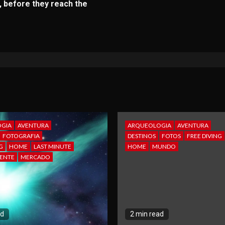
, before they reach the
GIA
AVENTURA
ARQUEOLOGIA
AVENTURA
FOTOGRAFIA
DESTINOS
FOTOS
FREE DIVING
G
HOME
LAST MINUTE
HOME
MUNDO
ENTE
MERCADO
ad
2 min read