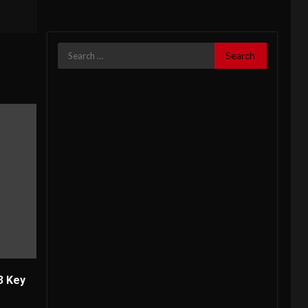
Search
for:
3 Key