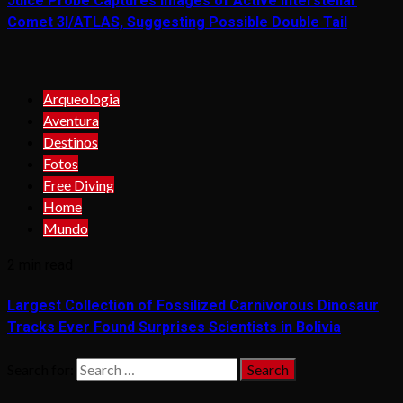
Juice Probe Captures Images of Active Interstellar
Comet 3I/ATLAS, Suggesting Possible Double Tail
Arqueologia
Aventura
Destinos
Fotos
Free Diving
Home
Mundo
2 min read
Largest Collection of Fossilized Carnivorous Dinosaur
Tracks Ever Found Surprises Scientists in Bolivia
Search for: