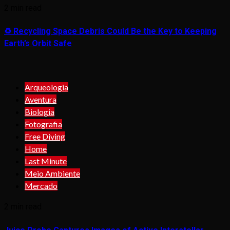
2 min read
♻️ Recycling Space Debris Could Be the Key to Keeping
Earth’s Orbit Safe
Arqueologia
Aventura
Biologia
Fotografia
Free Diving
Home
Last Minute
Meio Ambiente
Mercado
2 min read