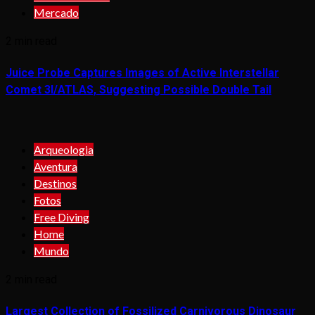
Mercado
2 min read
Juice Probe Captures Images of Active Interstellar
Comet 3I/ATLAS, Suggesting Possible Double Tail
Arqueologia
Aventura
Destinos
Fotos
Free Diving
Home
Mundo
2 min read
Largest Collection of Fossilized Carnivorous Dinosaur