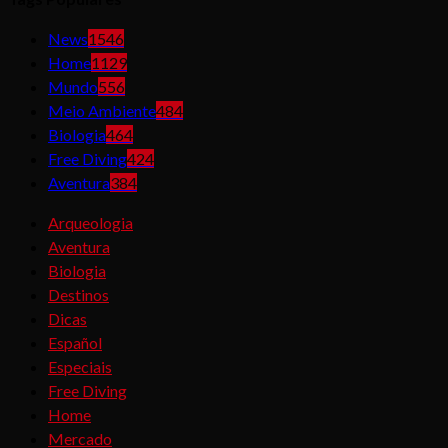
News
1546
Home
1129
Mundo
556
Meio Ambiente
484
Biologia
464
Free Diving
424
Aventura
384
Arqueologia
Aventura
Biologia
Destinos
Dicas
Español
Especiais
Free Diving
Home
Mercado