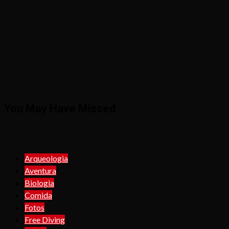
You May Have Missed
Arqueologia
Aventura
Biologia
Comida
Fotos
Free Diving