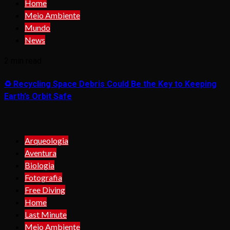
Home
Meio Ambiente
Mundo
News
2 min read
♻️ Recycling Space Debris Could Be the Key to Keeping
Earth’s Orbit Safe
Arqueologia
Aventura
Biologia
Fotografia
Free Diving
Home
Last Minute
Meio Ambiente