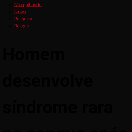
Mergulhando
News
Pesquisa
Resgate
Homem
desenvolve
síndrome rara