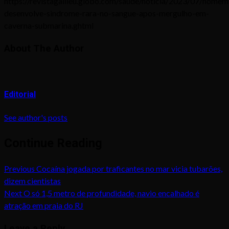
https://revistagalileu.globo.com/saude/noticia/2023/07/homem
desenvolve-sindrome-rara-no-sangue-apos-mergulho-em-
caverna-submarina.ghtml
About The Author
Editorial
See author's posts
Continue Reading
Previous
Cocaína jogada por traficantes no mar vicia tubarões,
dizem cientistas
Next
O só 1,5 metro de profundidade, navio encalhado é
atração em praia do RJ
Leave a Reply