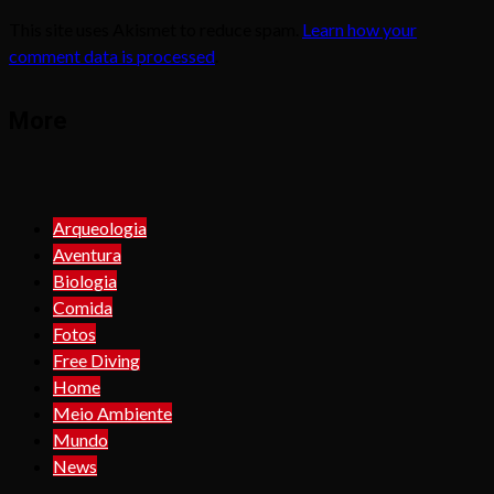
This site uses Akismet to reduce spam.
Learn how your
comment data is processed
.
More
Arqueologia
Aventura
Biologia
Comida
Fotos
Free Diving
Home
Meio Ambiente
Mundo
News