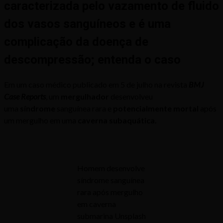
caracterizada pelo vazamento de fluido
dos vasos sanguíneos e é uma
complicação da doença de
descompressão; entenda o caso
Em um caso médico publicado em 5 de julho na revista
BMJ
Case Reports
, um
mergulhador
desenvolveu
uma
síndrome
sanguínea rara e
potencialmente mortal
após
um mergulho em uma
caverna subaquática.
Homem desenvolve
síndrome sanguínea
rara após mergulho
em caverna
submarina Unsplash