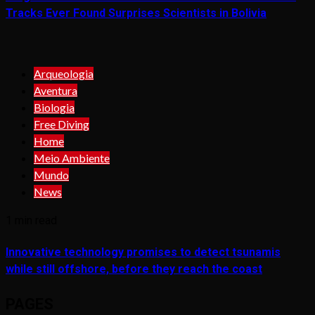
Tracks Ever Found Surprises Scientists in Bolivia
Arqueologia
Aventura
Biologia
Free Diving
Home
Meio Ambiente
Mundo
News
1 min read
Innovative technology promises to detect tsunamis
while still offshore, before they reach the coast
PAGES