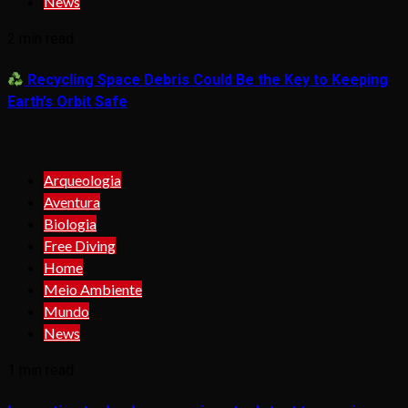
News
2 min read
Recycling Space Debris Could Be the Key to Keeping
Earth’s Orbit Safe
Arqueologia
Aventura
Biologia
Free Diving
Home
Meio Ambiente
Mundo
News
1 min read