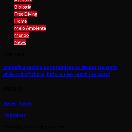
Biologia
Free Diving
Home
Meio Ambiente
Mundo
News
1 min read
Innovative technology promises to detect tsunamis
while still offshore, before they reach the coast
PAGES
Home
News
Magazines
Copyright © All rights reserved.