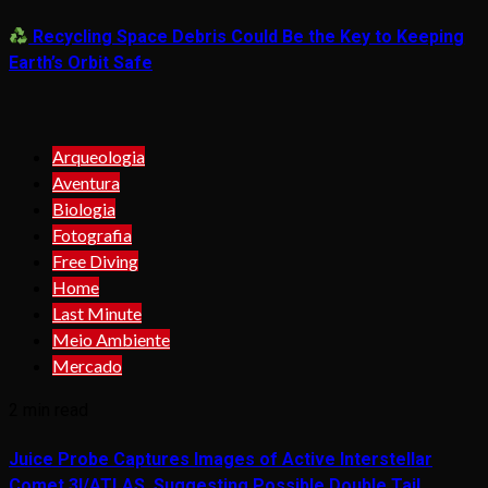
Recycling Space Debris Could Be the Key to Keeping
Earth’s Orbit Safe
Arqueologia
Aventura
Biologia
Fotografia
Free Diving
Home
Last Minute
Meio Ambiente
Mercado
2 min read
Juice Probe Captures Images of Active Interstellar
Comet 3I/ATLAS, Suggesting Possible Double Tail