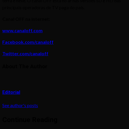
terra e neve. O canal OFF está no ar nas versões SD e HD das
principais operadoras de TV paga do país.
Canal OFF na Internet:
www.canaloff.com
Facebook.com/canaloff
Twitter.com/canaloff
About The Author
Editorial
See author's posts
Continue Reading