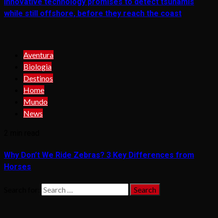
Innovative technology promises to detect tsunamis
while still offshore, before they reach the coast
Aventura
Biologia
Destinos
Home
Mundo
News
2 min read
Why Don’t We Ride Zebras? 3 Key Differences from
Horses
Search for: