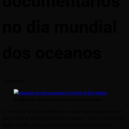
documentários
no dia mundial
dos oceanos
1 min read
Imagem do documentário Minds in the Water
O canal OFF exibe, em 8 de junho, uma programação especial
para celebrar o Dia Mundial dos Oceanos. O filme
Minds In the
Water
, às 19h, mostra a busca do surfista Dave Rastovich,