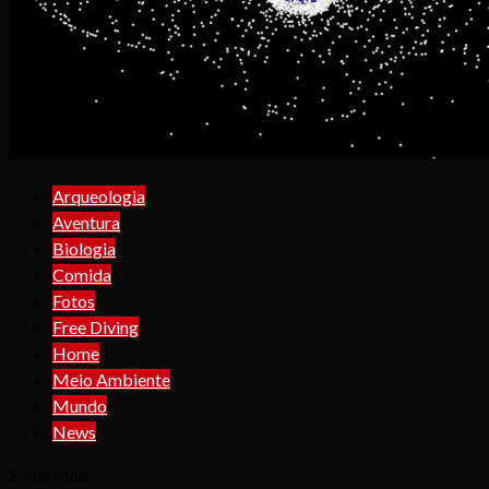
Arqueologia
Aventura
Biologia
Comida
Fotos
Free Diving
Home
Meio Ambiente
Mundo
News
2 min read