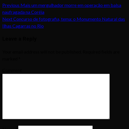
Previous
Mais um mergulhador morre em operação em balsa
naufragada na Coréia
Next
Concurso de fotografia, tema: o Monumento Natural das
Ilhas Cagarras no Rio
Leave a Reply
Your email address will not be published.
Required fields are
marked
*
Comment