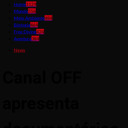
Home
1129
Mundo
556
Meio Ambiente
484
Biologia
464
Free Diving
424
Aventura
384
News
Canal OFF
apresenta