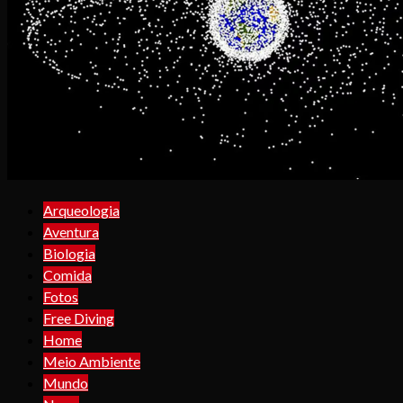
Arqueologia
Aventura
Biologia
Comida
Fotos
Free Diving
Home
Meio Ambiente
Mundo