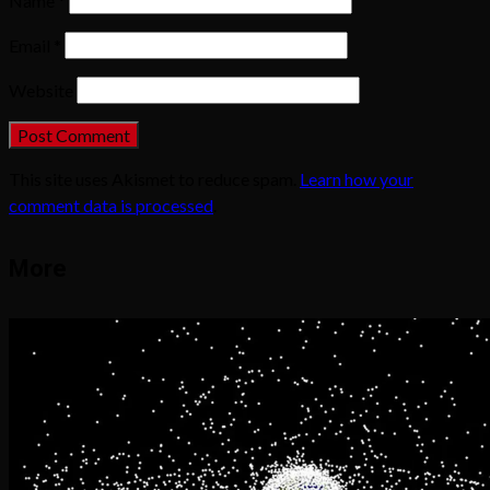
Name
*
Email
*
Website
This site uses Akismet to reduce spam.
Learn how your
comment data is processed
.
More