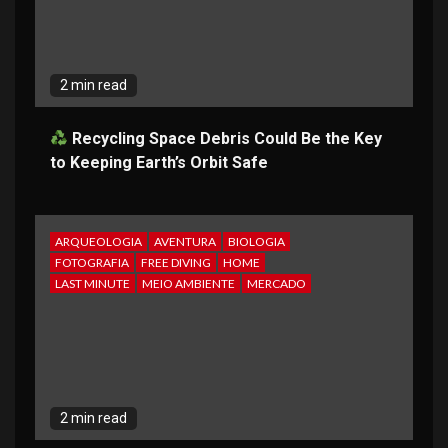
2 min read
Recycling Space Debris Could Be the Key
to Keeping Earth’s Orbit Safe
ARQUEOLOGIA
AVENTURA
BIOLOGIA
FOTOGRAFIA
FREE DIVING
HOME
LAST MINUTE
MEIO AMBIENTE
MERCADO
2 min read