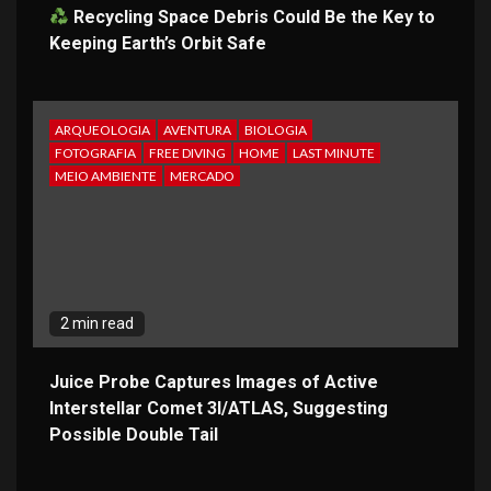
Recycling Space Debris Could Be the Key to
Keeping Earth’s Orbit Safe
ARQUEOLOGIA
AVENTURA
BIOLOGIA
FOTOGRAFIA
FREE DIVING
HOME
LAST MINUTE
MEIO AMBIENTE
MERCADO
2 min read
Juice Probe Captures Images of Active
Interstellar Comet 3I/ATLAS, Suggesting
Possible Double Tail