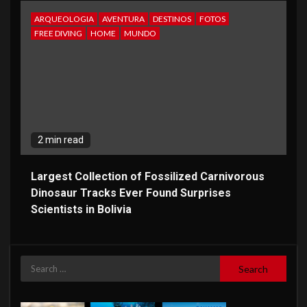
ARQUEOLOGIA
AVENTURA
DESTINOS
FOTOS
FREE DIVING
HOME
MUNDO
2 min read
Largest Collection of Fossilized Carnivorous
Dinosaur Tracks Ever Found Surprises
Scientists in Bolivia
Search
for: