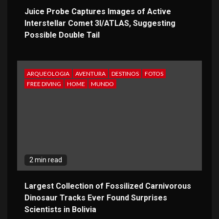
Juice Probe Captures Images of Active
Interstellar Comet 3I/ATLAS, Suggesting
Possible Double Tail
ARQUEOLOGIA
AVENTURA
DESTINOS
FOTOS
FREE DIVING
HOME
MUNDO
2 min read
Largest Collection of Fossilized Carnivorous
Dinosaur Tracks Ever Found Surprises
Scientists in Bolivia