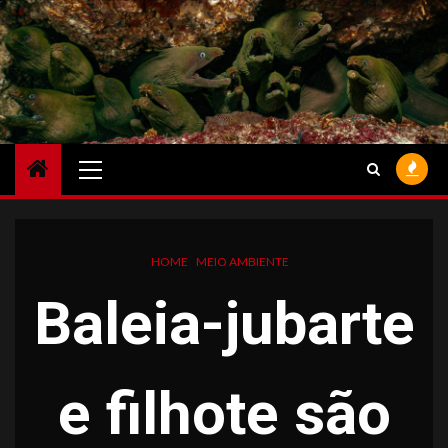
Skip
to
content
Primary
Menu
HOME
MEIO AMBIENTE
Baleia-jubarte
e filhote são