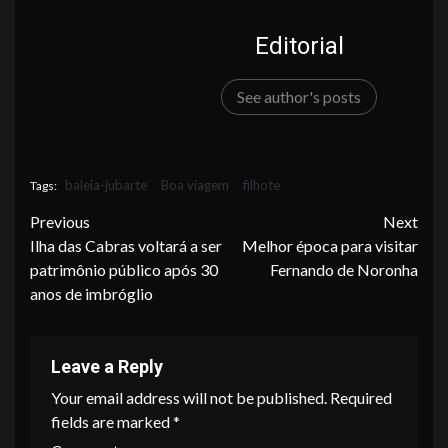
Editorial
See author's posts
baleia-jubarte
Boa viagem
filhote
Tags:
Continue
Previous
Next
Ilha das Cabras voltará a ser
Melhor época para visitar
Reading
patrimônio público após 30
Fernando de Noronha
anos de imbróglio
Leave a Reply
Your email address will not be published.
Required
fields are marked
*