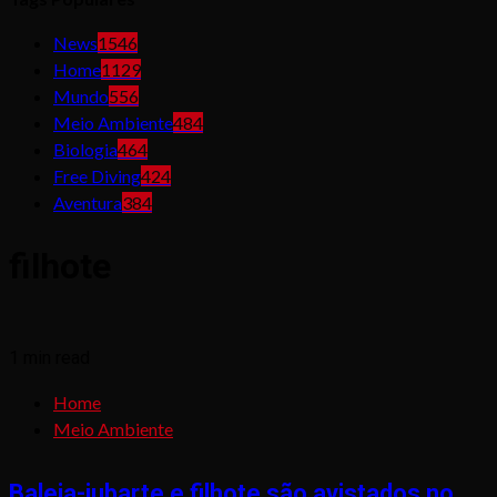
News
1546
Home
1129
Mundo
556
Meio Ambiente
484
Biologia
464
Free Diving
424
Aventura
384
filhote
1 min read
Home
Meio Ambiente
Baleia-jubarte e filhote são avistados no