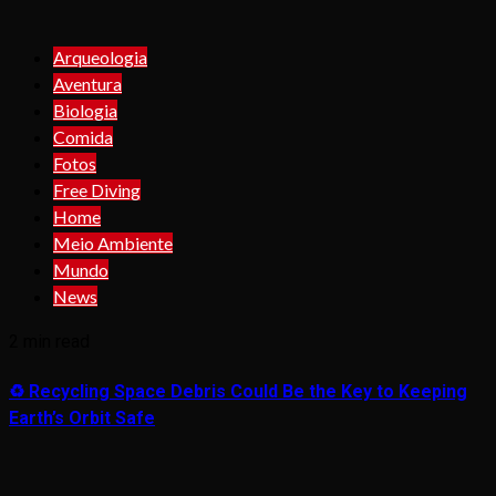
Arqueologia
Aventura
Biologia
Comida
Fotos
Free Diving
Home
Meio Ambiente
Mundo
News
2 min read
♻️ Recycling Space Debris Could Be the Key to Keeping
Earth’s Orbit Safe