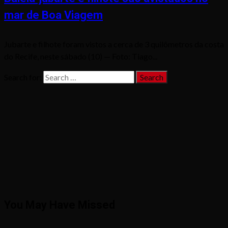
mar de Boa Viagem
Jubarte e filhote foram vistos a cerca de 3 quilômetros da costa
do Recife, neste sábado (10) — Foto: Tiago...
Search for:
You May Have Missed