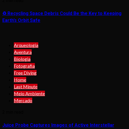
2 min read
♻️ Recycling Space Debris Could Be the Key to Keeping
Earth’s Orbit Safe
Arqueologia
Aventura
Biologia
Fotografia
Free Diving
Home
Last Minute
Meio Ambiente
Mercado
2 min read
Juice Probe Captures Images of Active Interstellar