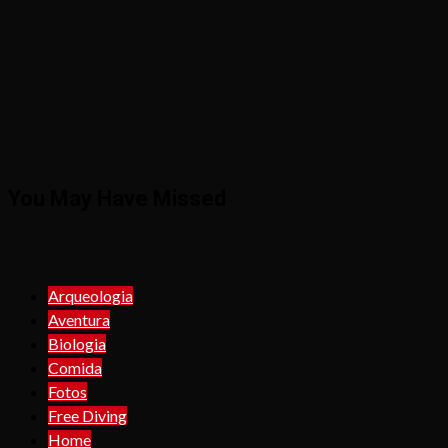
You May Have Missed
Arqueologia
Aventura
Biologia
Comida
Fotos
Free Diving
Home