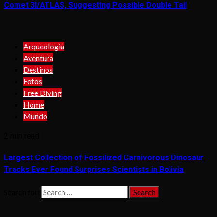
Comet 3I/ATLAS, Suggesting Possible Double Tail
Arqueologia
Aventura
Destinos
Fotos
Free Diving
Home
Mundo
2 min read
Largest Collection of Fossilized Carnivorous Dinosaur
Tracks Ever Found Surprises Scientists in Bolivia
Search for: