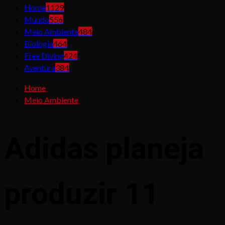
Home
1129
Mundo
556
Meio Ambiente
484
Biologia
464
Free Diving
424
Aventura
384
Home
Meio Ambiente
Adidas planeja
produzir 11