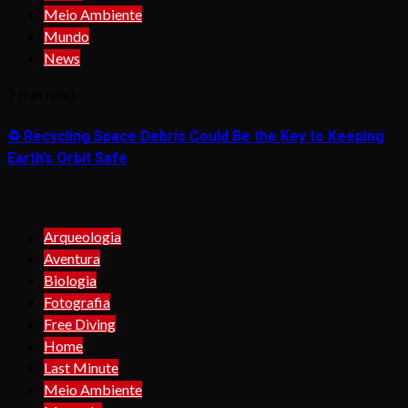
Meio Ambiente
Mundo
News
2 min read
♻️ Recycling Space Debris Could Be the Key to Keeping
Earth’s Orbit Safe
Arqueologia
Aventura
Biologia
Fotografia
Free Diving
Home
Last Minute
Meio Ambiente