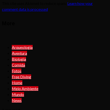
This site uses Akismet to reduce spam.
Learn how your
comment data is processed
.
More
Arqueologia
Aventura
Biologia
Comida
Fotos
Free Diving
Home
Meio Ambiente
Mundo
News