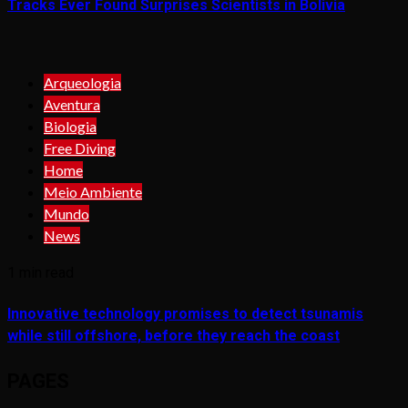
Tracks Ever Found Surprises Scientists in Bolivia
Arqueologia
Aventura
Biologia
Free Diving
Home
Meio Ambiente
Mundo
News
1 min read
Innovative technology promises to detect tsunamis
while still offshore, before they reach the coast
PAGES