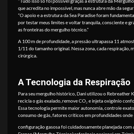
“Tudo isso só foi possível graças à estrutura da Mergulh
que acredita no impossível, mas nunca abre mão da segura
“O apoio e a estrutura da Sea Paradise foram fundament
por testar meus limites e voltar tranquila, consciente 
as fronteiras do mergulho técnico.”
A 100 m de profundidade, a pressão ultrapassa 11 atmos
1/11 do tamanho original. Nessa zona, cada respiração,
cirúrgica.
A Tecnologia da Respiração
Para seu mergulho histórico, Dani utilizou o Rebreather 
recicla o gás exalado, remove CO₂ e injeta oxigênio con
Essa tecnologia permite maior autonomia, controle exato
consumo de gás, fatores críticos em profundidades onde 
configuração gasosa foi cuidadosamente planejada com 
Franco (Mergulho Técnico) referência nacional em Trim