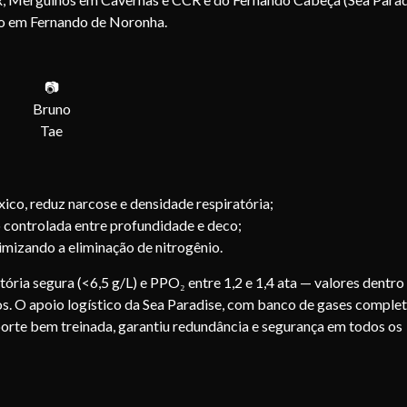
ho em Fernando de Noronha.
📷
Bruno
Tae
ico, reduz narcose e densidade respiratória;
ão controlada entre profundidade e deco;
mizando a eliminação de nitrogênio.
ória segura (<6,5 g/L) e PPO₂ entre 1,2 e 1,4 ata — valores dentro
. O apoio logístico da Sea Paradise, com banco de gases complet
porte bem treinada, garantiu redundância e segurança em todos os