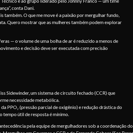
o Técnico e ao grupo liderado pelo Johnny Franco — um time
nça”, conta Dani.
ais também. O que me move é a paixão por mergulhar fundo,
e grata. Quero mostrar que as mulheres também podem explorar
feras — o volume de uma bolha de ar é reduzido a menos de
 movimento e decisão deve ser executada com precisão
Kiss Sidewinder, um sistema de circuito fechado (CCR) que
forme necessidade metabólica.
 da PPO₂ (pressão parcial de oxigênio) e redução drástica do
o tempo útil de resposta é mínimo.
antecedência pela equipe de mergulhadores sob a coordenação do
ix, Mergulhos em Cavernas e CCR e do Fernando Cabeça (Sea Parad