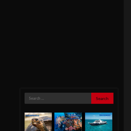
Search
for: