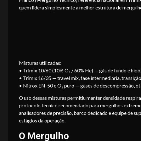
quem lidera simplesmente a melhor estrutura de mergul
Misturas utilizadas:
• Trimix 10/60 (10% O₂ / 60% He) — gás de fundo e hipóx
• Trimix 16/35 — travel mix, fase intermediária, transiç
• Nitrox EN-50 e O₂ puro — gases de descompressão, oti
O uso dessas misturas permitiu manter densidade respirat
protocolo técnico recomendado para mergulhos extremos
analisadores de precisão, barco dedicado e equipe de su
estágios da operação.
O Mergulho