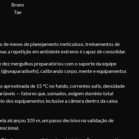
Bruno
Tae
do de meses de planejamento meticuloso, treinamentos de
enas a repetição em ambiente extremo é capaz de consolidar.
e dez mergulhos preparatórios com o suporte da equipe
 (@seaparadisefn), calibrando corpo, mente e equipamentos
s aproximada de 15 °C no fundo, correntes sutis, densidade
ariáveis — fatores que, somados, exigem domínio total
eio dos equipamentos inclusive a câmera dentro da caixa
 ela alcançou 105 m, um passo decisivo na validação de
mocional.