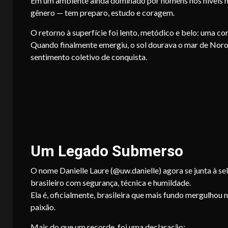
Em um ambiente ainda dominado por homens nos níveis m
gênero — tem preparo, estudo e coragem.
O retorno à superfície foi lento, metódico e belo: uma co
Quando finalmente emergiu, o sol dourava o mar de Noro
sentimento coletivo de conquista.
Um Legado Submerso
O nome Danielle Laure (@uw.danielle) agora se junta à se
brasileiro com segurança, técnica e humildade.
Ela é, oficialmente, brasileira que mais fundo mergulhou
paixão.
Mais do que um recorde, foi uma declaração: