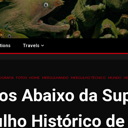
tions
Travels
OGRAFIA
FOTOS
HOME
MERGULHANDO
MERGULHO TÉCNICO
MUNDO
N
os Abaixo da Sup
lho Histórico de 