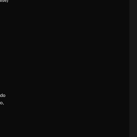
 do
o,