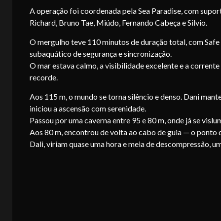
A operação foi coordenada pela Sea Paradise, com suport
Richard, Bruno Tae, Miúdo, Fernando Cabeça e Silvio.
O mergulho teve 110 minutos de duração total, com Safe 
subaquático de segurança e sincronização.
O mar estava calmo, a visibilidade excelente e a corren
recorde.
Aos 115 m, o mundo se torna silêncio e denso. Dani mant
iniciou a ascensão com serenidade.
Passou por uma caverna entre 95 e 80 m, onde já se vislumb
Aos 80 m, encontrou de volta ao cabo de guia — o ponto d
Dali, viriam quase uma hora e meia de descompressão, um