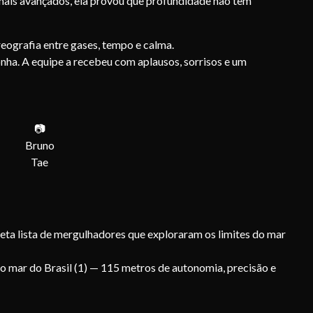
ais avançados, ela provou que profundidade não tem
reografia entre gases, tempo e calma.
nha. A equipe a recebeu com aplausos, sorrisos e um
📷
Bruno
Tae
leta lista de mergulhadores que exploraram os limites do mar
 no mar do Brasil (1) — 115 metros de autonomia, precisão e