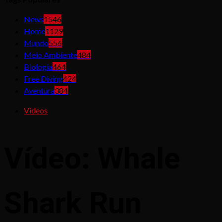
News
1546
Home
1129
Mundo
556
Meio Ambiente
484
Biologia
464
Free Diving
424
Aventura
384
Videos
Vídeo: Whale
Shark Run