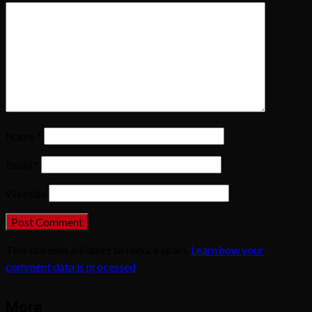
Name
*
Email
*
Website
This site uses Akismet to reduce spam.
Learn how your
comment data is processed
.
More