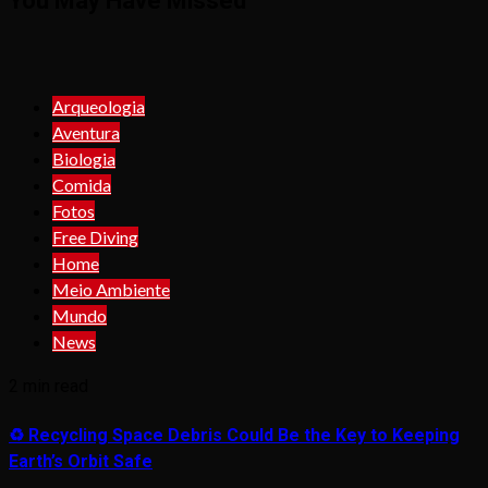
You May Have Missed
Arqueologia
Aventura
Biologia
Comida
Fotos
Free Diving
Home
Meio Ambiente
Mundo
News
2 min read
♻️ Recycling Space Debris Could Be the Key to Keeping
Earth’s Orbit Safe