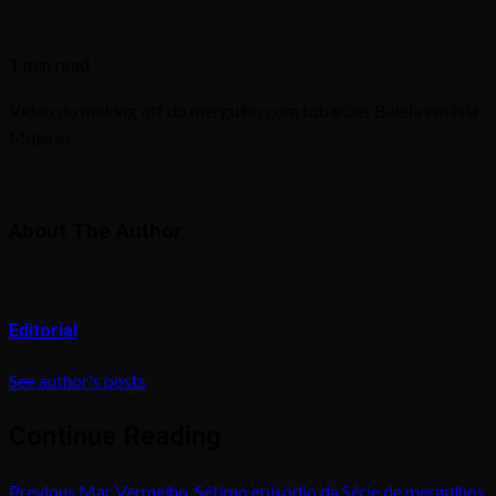
1 min read
Vídeo do making off do mergulho com tubarões Baleia em Isla
Mujeres
About The Author
Editorial
See author's posts
Continue Reading
Previous
Mar Vermelho, Sétimo episódio da Série de mergulhos