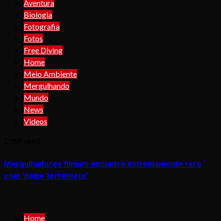
Aventura
Biologia
Fotografia
Fotos
Free Diving
Home
Meio Ambiente
Mergulhando
Mundo
News
Videos
2 min read
Mergulhadores filmam encontro extremamente raro
com ‘peixe terremoto’
Home