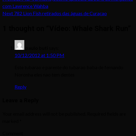
com Lawrence Wahba
Next
782 Lion Fish retirados das águas de Curaçao
1 thought on “
Vídeo: Whale Shark Run
”
paulo buti
says:
10/12/2012 at 1:50 PM
Este tubarao e parente do tubarao baba de fernando
Noronha eles nao tem dentes
Reply
Leave a Reply
Your email address will not be published.
Required fields are
marked
*
Comment