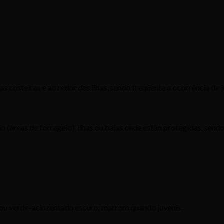
s costeiras e ao redor das ilhas, sendo freqüente a ocorrência de
(áreas de forrageio), ilhas ou baías onde estão protegidas, send
e ou verde-acinzentado escuro; marrom quando juvenis.