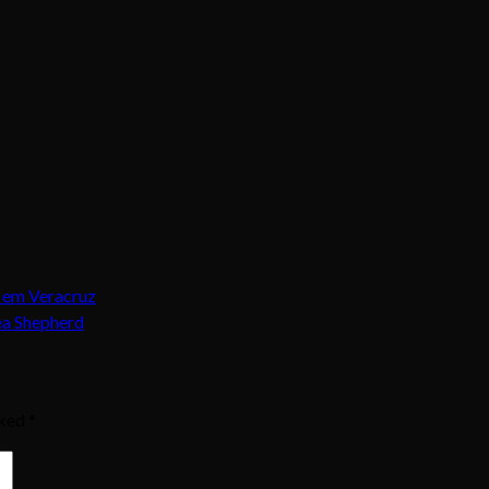
 em Veracruz
ea Shepherd
rked
*