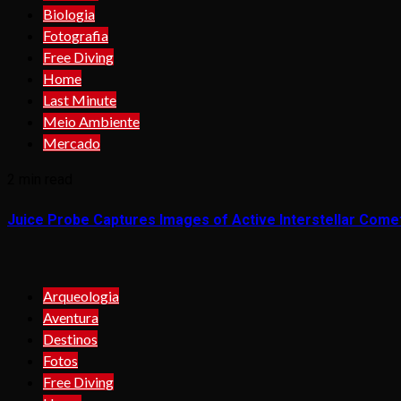
Biologia
Fotografia
Free Diving
Home
Last Minute
Meio Ambiente
Mercado
2 min read
Juice Probe Captures Images of Active Interstellar Come
Arqueologia
Aventura
Destinos
Fotos
Free Diving