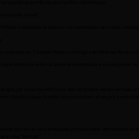
a mandíbula serrilhada que facilita a alimentação.
m uma unha visível.
o filhote é uma espécie onívora com tendências carnívoras, torna
.
lhas oceânicas de Trindade, Reserva Biológica do Atol das Rocas 
ngas distâncias entre as áreas de alimentação e as suas praias de
arugas por causa da nidificação das tartarugas-verdes em suas pr
m em direção à água. Aqueles que sobrevivem alcançam a maturidad
desde que não se sinta ameaçada, procure nadar lateralmente ao a
para cima “Sun ball”