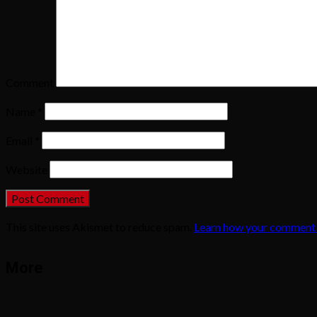
Comment
Name
*
Email
*
Website
This site uses Akismet to reduce spam.
Learn how your comment 
More