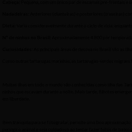
Cabeça:
Pequena, com um único par de escamas pré-frontais e um
Nadadeiras:
Anteriores (dianteiras) e posteriores (traseiras) co
Dieta:
Varia consideravelmente durante o ciclo de vida: enquant
Nº de ninhos no Brasil:
Aproximadamente 4.800 por temporada
Curiosidades:
As principais áreas de desova no Brasil são as I
Como outras tartarugas marinhas, as tartarugas-verdes migram lo
Muitas ilhas em todo o mundo são conhecidas como Ilha das Tart
ninhos que escavam durante a noite. Mais tarde, filhotes emerge
em liberdade.
Bem tranquila para se fotografar, permite uma boa aproximação 
persiga o animal e seja cuidadoso ao tentar fazer fotos de baixo 