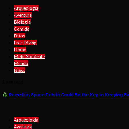
Arqueologia
Aventura
Biologia
Comida
Fotos
Free Diving
Home
Meio Ambiente
Mundo
News
2 min read
Recycling Space Debris Could Be the Key to Keeping Ear
Arqueologia
Aventura