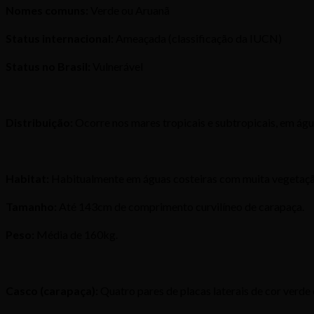
Nomes comuns:
Verde ou Aruanã
Status internacional:
Ameaçada (classificação da IUCN)
Status no Brasil:
Vulnerável
Distribuição:
Ocorre nos mares tropicais e subtropicais, em água
Habitat:
Habitualmente em águas costeiras com muita vegetação 
Tamanho:
Até 143cm de comprimento curvilíneo de carapaça.
Peso:
Média de 160kg.
Casco (carapaça):
Quatro pares de placas laterais de cor verd