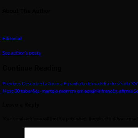
About The Author
Editorial
See author's posts
Continue Reading
Previous
Descoberta âncora Espanhola de madeira do século XV
Next
30 tubarões-martelo morrem em aquário francês, afirma S
Leave a Reply
Your email address will not be published.
Required fields are ma