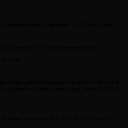
ndo-se basicamente herbívora a partir dos 25/35cm de casco.
e Parque Nacional Marinho de Fernando de Noronha.
 incubação.
aias. As tartarugas fêmeas saem para as praias e põem ovos em
e sexual ao fim de vinte a cinquenta anos e vivem até 80 anos
nimal buscando um ponto de intersecção na trajetória, não