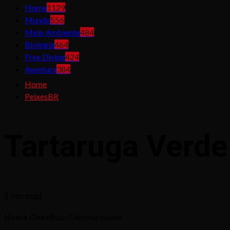
Home
1129
Mundo
556
Meio Ambiente
484
Biologia
464
Free Diving
424
Aventura
384
Home
PeixesBR
Tartaruga Verde
2 min read
Nome Científico:
Chelonia mydas