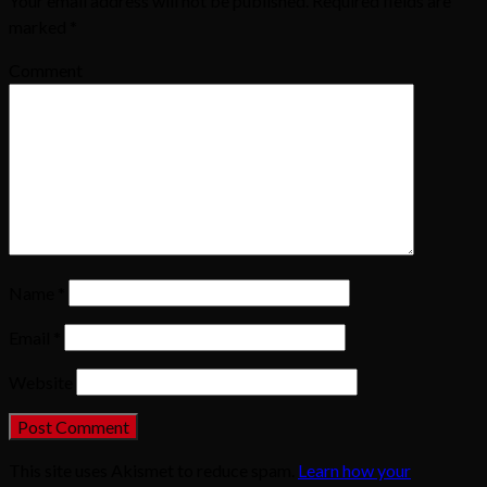
Your email address will not be published.
Required fields are
marked
*
Comment
Name
*
Email
*
Website
This site uses Akismet to reduce spam.
Learn how your