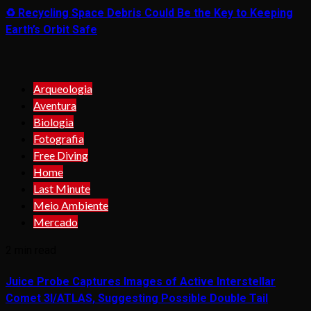
♻️ Recycling Space Debris Could Be the Key to Keeping
Earth’s Orbit Safe
Arqueologia
Aventura
Biologia
Fotografia
Free Diving
Home
Last Minute
Meio Ambiente
Mercado
2 min read
Juice Probe Captures Images of Active Interstellar
Comet 3I/ATLAS, Suggesting Possible Double Tail