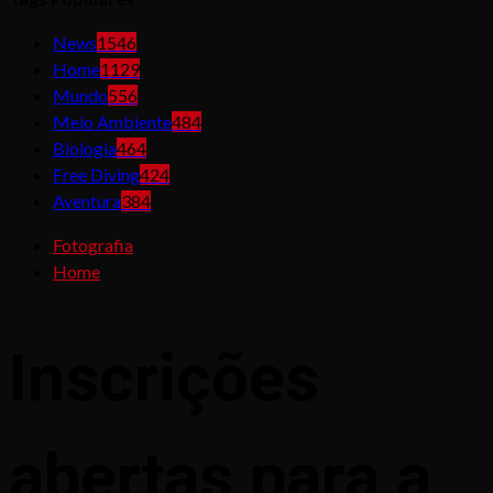
News
1546
Home
1129
Mundo
556
Meio Ambiente
484
Biologia
464
Free Diving
424
Aventura
384
Fotografia
Home
Inscrições
abertas para a