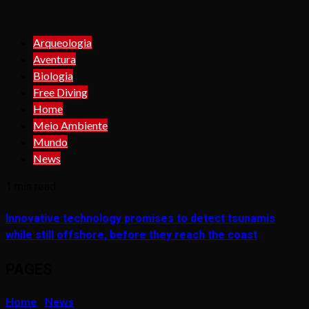
Arqueologia
Aventura
Biologia
Free Diving
Home
Meio Ambiente
Mundo
News
1 min read
Innovative technology promises to detect tsunamis
while still offshore, before they reach the coast
PAGES
Home
News