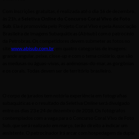
Com inscrições gratuitas, é realizada até o dia 16 de dezembro,
às 21h, a
Seletiva Online do Concurso Coral Vivo de Foto
Sub
. Ela é promovida pelo Projeto Coral Vivo e pela Associação
Brasileira de Imagens Subaquáticas (Abisub) com o patrocínio
da Petrobras. Os competidores devem submeter as fotos no
site
www.abisub.com.br
, em quatro categorias de imagens:
grande angular, peixe, close-up e com o tema cnidário, que são
as medusas ou águas-vivas, as anêmonas-do-mar, as gorgônias
e os corais. Todas devem ser de território brasileiro.
O corpo de jurados tem notória experiência em fotografias
subaquáticas e o resultado da Seletiva Online será divulgado
entre os dias 23 e 24 de dezembro de 2018. Os fotógrafos
contemplados com a vaga para o Concurso Coral Vivo de Foto
Sub, que será realizado em março, terão direito a indicar um
assistente. O patrocinador irá arcar com hospedagem da dupla