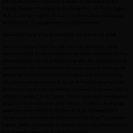
para quatro noites, traslados, e saídas de mergulho para o
Parque Natural Municipal do Recife de Fora, em Porto Seguro
(BA). É uma das regiões de maior biodiversidade marinha do
Atlântico Sul. O regulamento está disponível em: .
Concurso Coral Vivo de Foto Sub em março de 2019
Para o Concurso Coral Vivo de Foto Sub, em março, serão
distribuídos R$ 65 mil em prêmios, incluindo medalhas, troféus
e equipamentos de mergulho e fotografia.
“Decidimos incluir no
patrocínio da Petrobras ao Coral Vivo esse concurso de fotografia
para o registro profissional e artístico dessa área lindíssima com
rica biodiversidade marinha do Recife de Fora”,
conta o fundador
do Projeto Coral Vivo e professor do Museu Nacional/UFRJ, o
biólogo marinho Clovis Castro.
“Ele é o nosso recife modelo para
pesquisas envolvendo doze universidades e institutos de pesquisa,
sendo uma área prioritária do Plano de Ação Nacional para a
Conservação dos Ambientes Coralíneos (PAN Corais)
”, completa
Castro. Todos competidores ficarão em Arraial d’Ajuda com a
hospedagem paga pelo Projeto Coral Vivo.