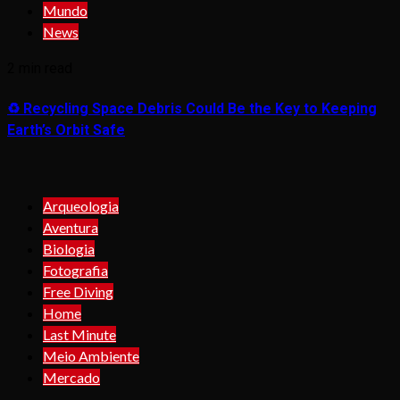
Mundo
News
2 min read
♻️ Recycling Space Debris Could Be the Key to Keeping
Earth’s Orbit Safe
Arqueologia
Aventura
Biologia
Fotografia
Free Diving
Home
Last Minute
Meio Ambiente
Mercado