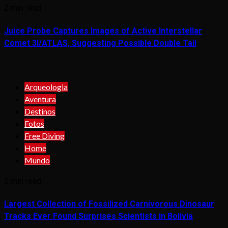
2 min read
Juice Probe Captures Images of Active Interstellar
Comet 3I/ATLAS, Suggesting Possible Double Tail
Arqueologia
Aventura
Destinos
Fotos
Free Diving
Home
Mundo
2 min read
Largest Collection of Fossilized Carnivorous Dinosaur
Tracks Ever Found Surprises Scientists in Bolivia