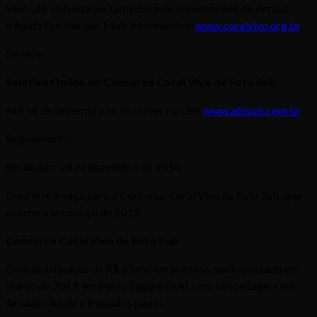
Vivo são viabilizadas também pelo copatrocínio do Arraial
d’Ajuda Eco Parque. Mais informações:
www.coralvivo.org.br
.
Serviço:
Seletiva Online do Concurso Coral Vivo de Foto Sub
Até 16 de dezembro se inscrever no site:
www.abisub.com.br
.
Regulamento:
Resultado: 24 de dezembro de 2018.
Concorre à vaga para o Concurso Coral Vivo de Foto Sub, que
ocorrerá em março de 2019.
Concurso Coral Vivo de Foto Sub
Com distribuição de R$ 65 mil em prêmios, será realizado em
março de 2019, em Porto Seguro (BA), com hospedagem em
Arraial d’Ajuda e traslados pagos.