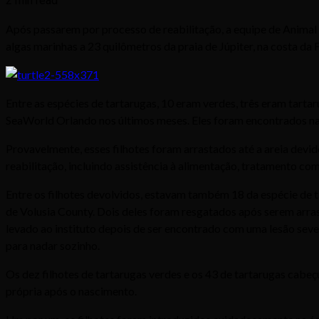
2 min read
Após passarem por processo de reabilitação, a equipe de Animal
algas marinhas a 23 quilômetros da praia de Júpiter, na costa da F
Entre as espécies de tartarugas, 10 eram verdes, três eram tart
SeaWorld Orlando nos últimos meses. Eles foram encontrados na
Provavelmente, esses filhotes foram arrastados até a areia devi
reabilitação, incluindo assistência à alimentação, tratamento com
Entre os filhotes devolvidos, estavam também 18 da espécie de 
de Volusia County. Dois deles foram resgatados após serem arrast
levado ao instituto depois de ser encontrado com uma lesão sever
para nadar sozinho.
Os dez filhotes de tartarugas verdes e os 43 de tartarugas cab
própria após o nascimento.