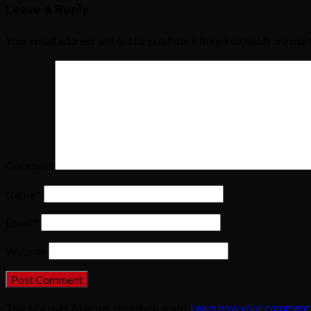
Leave a Reply
Your email address will not be published.
Required fields are ma
Comment
Name
*
Email
*
Website
This site uses Akismet to reduce spam.
Learn how your comment 