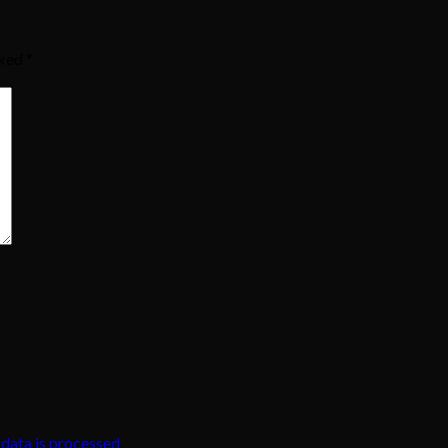
rked
*
data is processed
.