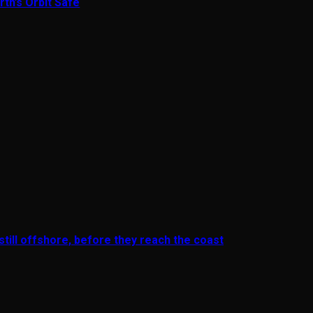
th’s Orbit Safe
till offshore, before they reach the coast