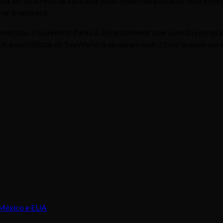
a, em uma rede de algas marinhas, onde eles passarão os primeiros
nar à natureza.
metidas, o SeaWorld Parks & Entertainment opera um dos progra
. Os especialistas do SeaWorld já ajudaram mais 22 mil animais n
 México e EUA