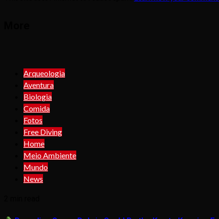
More
Arqueologia
Aventura
Biologia
Comida
Fotos
Free Diving
Home
Meio Ambiente
Mundo
News
2 min read