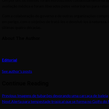
Um por um, os filhotes foram introduzidos cuidadosamente na águ
avaliação médica e foram liberados pelos veterinários para retor
Com a colaboração do governo e de outras organizações compro
em perigo, com o objetivo de tratá-los e devolvê-los à natureza
últimas quatro décadas.
About The Author
Editorial
See author's posts
Continue Reading
Previous
Imagens de tubarões devorando uma carcaça de baleia
Next
Alerta para tempestade tropical que se forma no Golfo do