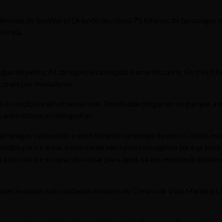
 Rescue do SeaWorld Orlando devolveu 75 filhotes de tartarugas m
lórida.
arugas de pente, 61 da espécie cabeçuda e uma de couro. Os três f
 praia por moradores.
do a condições adversas no mar. Desde que chegaram ao parque, a 
 antibióticos e radiografias.
tartarugas cabeçudas e um filhote de tartaruga de couro, todos e
ados para a areia, e o restante não havia conseguido ter o primeir
a no casco e incapaz de voltar para água. Lá ele recebeu tratament
eçudas estavam sob cuidados médicos no Centro de Vida Marinha L