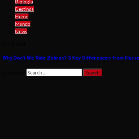
Biologia
Destinos
Home
Mundo
News
2 min read
Why Don’t We Ride Zebras? 3 Key Differences from Hors
Search for: