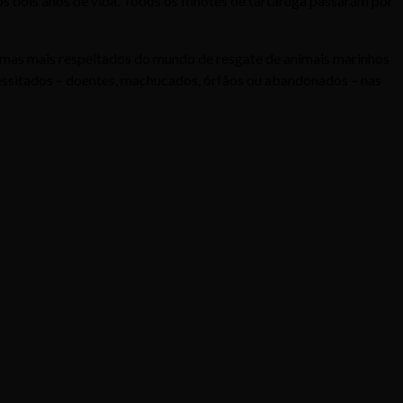
 dois anos de vida. Todos os filhotes de tartaruga passaram por
mas mais respeitados do mundo de resgate de animais marinhos
ecessitados – doentes, machucados, órfãos ou abandonados – nas