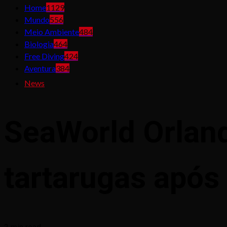
Home
1129
Mundo
556
Meio Ambiente
484
Biologia
464
Free Diving
424
Aventura
384
News
SeaWorld Orland
tartarugas após 