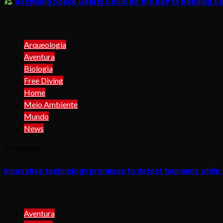
Recycling Space Debris Could Be the Key to Keeping Ear
Arqueologia
Aventura
Biologia
Free Diving
Home
Meio Ambiente
Mundo
News
1 min read
Innovative technology promises to detect tsunamis while s
Aventura