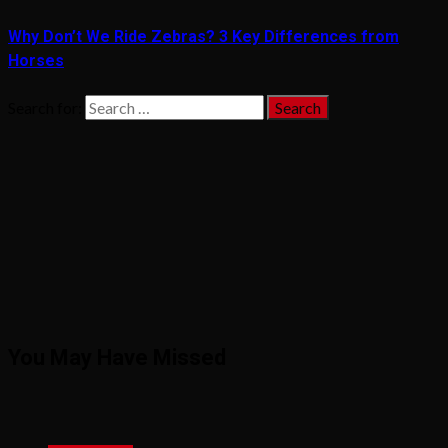
Why Don’t We Ride Zebras? 3 Key Differences from
Horses
Search for:
You May Have Missed