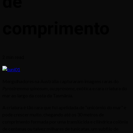
de
comprimento
2 min read
Mergulhadores na Austrália capturaram imagens raras do
Pyrostremma spinosum
, ou
pyrosome
, exótica e rara criatura do
mar ao largo da costa da Tasmânia.
A criatura é tão rara que foi apelidada de “unicórnio do mar” e
pode crescer muito, chegando até os 30 metros de
comprimento formada por uma translúcida e cilíndrica colônia
de centenas ou talvez milhares de tunicatas, um subfilo de