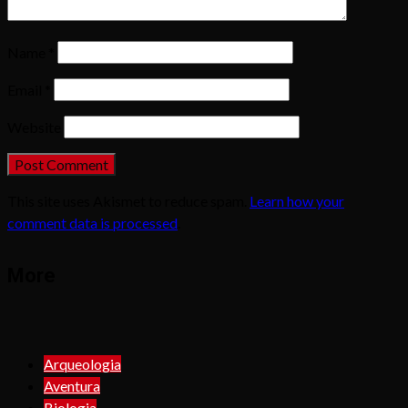
Name
*
Email
*
Website
This site uses Akismet to reduce spam.
Learn how your
comment data is processed
.
More
Arqueologia
Aventura
Biologia