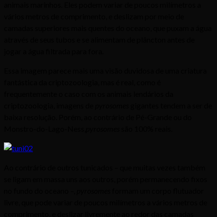
animais marinhos. Eles podem variar de poucos milímetros a
vários metros de comprimento, e deslizam por meio de
camadas superiores mais quentes do oceano, que puxam a água
através de seus tubos e se alimentam de plâncton antes de
jogar a água filtrada para fora.
Essa imagem parece mais uma visão duvidosa de uma criatura
fantástica da criptozoologia, mas é real, como é
frequentemente o caso com os animais lendários da
criptozoologia, imagens de
pyrosomes
gigantes tendem a ser de
baixa resolução. Porém, ao contrário de Pé-Grande ou do
Monstro-do-Lago-Ness,
pyrosomes
são 100% reais.
Ao contrário de outros tunicados – que muitas vezes também
se ligam em massa uns aos outros, porém permanecendo fixos
no fundo do oceano –,
pyrosomes
formam um corpo flutuador
livre, que pode variar de poucos milímetros a vários metros de
comprimento, e deslizar livremente ao redor das camadas