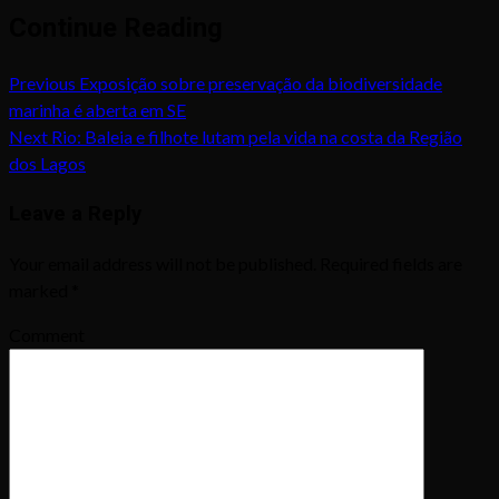
Continue Reading
Previous
Exposição sobre preservação da biodiversidade
marinha é aberta em SE
Next
Rio: Baleia e filhote lutam pela vida na costa da Região
dos Lagos
Leave a Reply
Your email address will not be published.
Required fields are
marked
*
Comment