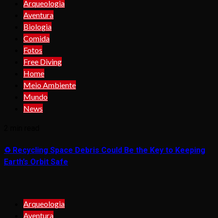
Arqueologia
Aventura
Biologia
Comida
Fotos
Free Diving
Home
Meio Ambiente
Mundo
News
2 min read
♻️ Recycling Space Debris Could Be the Key to Keeping
Earth’s Orbit Safe
Arqueologia
Aventura