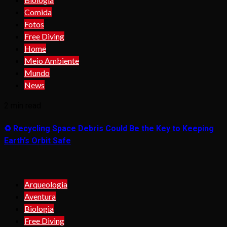
Comida
Fotos
Free Diving
Home
Meio Ambiente
Mundo
News
2 min read
♻️ Recycling Space Debris Could Be the Key to Keeping
Earth’s Orbit Safe
Arqueologia
Aventura
Biologia
Free Diving