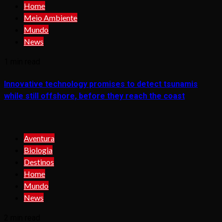
Home
Meio Ambiente
Mundo
News
1 min read
Innovative technology promises to detect tsunamis
while still offshore, before they reach the coast
Aventura
Biologia
Destinos
Home
Mundo
News
2 min read