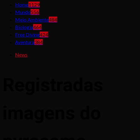
Home
1129
Mundo
556
Meio Ambiente
484
Biologia
464
Free Diving
424
Aventura
384
News
Registradas
imagens do