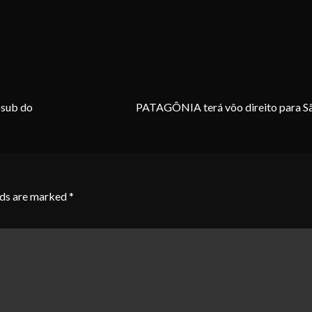
osub do
PATAGÔNIA terá vôo direito para S
lds are marked
*