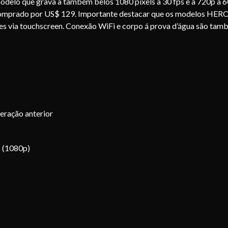
modelo que grava a também belos 1080 pixels a 30 fps e a 720p a 6
 comprado por US$ 129. Importante destacar que os modelos HER
es via touchscreen. Conexão WiFi e corpo á prova d’água são ta
eração anterior
s (1080p)