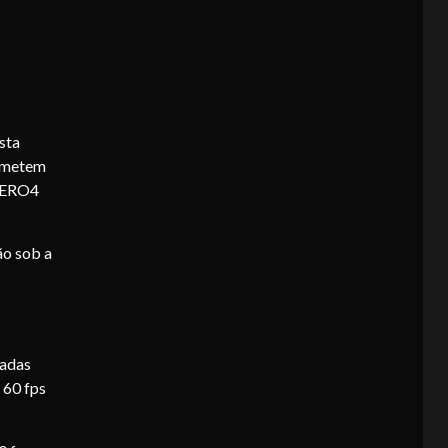
sta
rometem
 HERO4
ão sob a
cadas
 60 fps