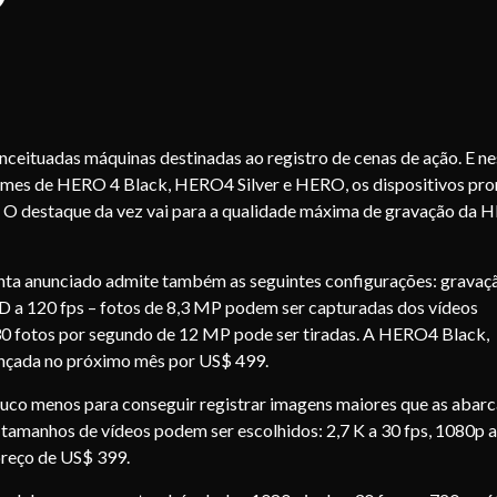
ceituadas máquinas destinadas ao registro de cenas de ação. E ne
nomes de HERO 4 Black, HERO4 Silver e HERO, os dispositivos p
. O destaque da vez vai para a qualidade máxima de gravação da
nta anunciado admite também as seguintes configurações: gravaç
 HD a 120 fps – fotos de 8,3 MP podem ser capturadas dos vídeos
 30 fotos por segundo de 12 MP pode ser tiradas. A HERO4 Black,
ançada no próximo mês por US$ 499.
uco menos para conseguir registrar imagens maiores que as abar
 tamanhos de vídeos podem ser escolhidos: 2,7 K a 30 fps, 1080p a
 preço de US$ 399.