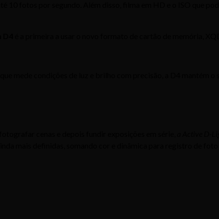
até 10 fotos por segundo. Além disso, filma em HD e o ISO que po
n D4
é a primeira a usar o novo formato de cartão de memória, XQ
que mede condições de luz e brilho com precisão, a D4 mantém o 
otografar cenas e depois fundir exposições em série,
a Active D-Li
nda mais definidas, somando cor e dinâmica para registro de foto 