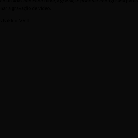
nalizadas dedicado filme, a gravação pode ser configurada para s
nar a gravação de vídeo.
s Nikkor VR II.