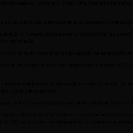
/24 fps, passa por 1080p e 60 fps em 720p. O usuários também p
ão, abertura e ISO são operados manualmente mesmo durante a gr
xão HDMI. Portanto, dá pra aposentar o cartão XQD e transferir 
cisar de conexão.
m fone de ouvido estéreo para que o usuário analise questões de á
a resolução podem ser visto pela câmera ou por um display LCD, s
 Autofoco rápido durante a gravação de vídeo. Os modos incluem D
disso, há 51 pontos de foco.
 para até 46X com a intenção de analisar a condição do foco em H
 quadros selecionados e “intervalo de disparo” em um menu de fo
36.000 x ao produzir uma saída de arquivo totalmente acabada do