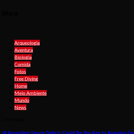
More
Arqueologia
Aventura
Biologia
Comida
Fotos
Free Diving
Home
Meio Ambiente
Mundo
News
2 min read
♻️ Recycling Space Debris Could Be the Key to Keeping Ear