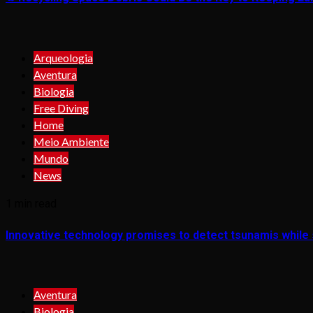
Arqueologia
Aventura
Biologia
Free Diving
Home
Meio Ambiente
Mundo
News
1 min read
Innovative technology promises to detect tsunamis while s
Aventura
Biologia