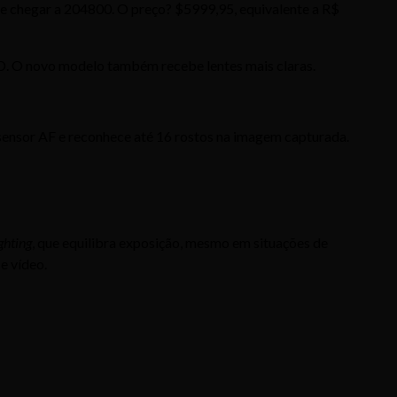
de chegar a 204800. O preço? $5999,95, equivalente a R$
D. O novo modelo também recebe lentes mais claras.
sensor AF e reconhece até 16 rostos na imagem capturada.
ghting
, que equilibra exposição, mesmo em situações de
e vídeo.