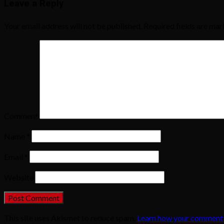
Leave a Reply
Your email address will not be published.
Required fields are ma
Comment
Name
*
Email
*
Website
This site uses Akismet to reduce spam.
Learn how your comment 