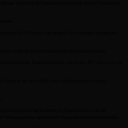
ode usar o recurso
B-Frame
para comprimir dados. É posssível
avação.
imagens full HD direto da câmera. Fotos e vídeos podem ser
udio, níveis de volume e qualidade durante a gravação.
imultaneamente. É possível gravar nos modos FX / DX, e 2,7 x de
etector de face, Multi-área, seletiva de ponto único,
D.
tografia dedicada lapso de tempo. Reprodução pode ser
 filme para mais rapidamente fluxos de trabalho multimídia.