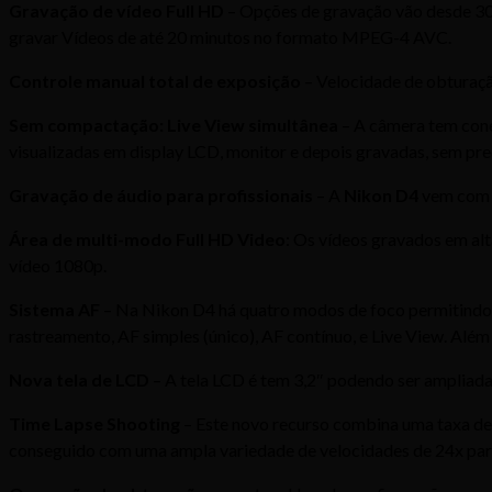
Gravação de vídeo Full HD
– Opções de gravação vão desde 30
gravar Vídeos de até 20 minutos no formato MPEG-4 AVC.
Controle manual total de exposição
– Velocidade de obturaç
Sem compactação: Live View simultânea
– A câmera tem cone
visualizadas em display LCD, monitor e depois gravadas, sem pre
Gravação de áudio para profissionais
– A
Nikon D4
vem com u
Área de multi-modo Full HD Video
: Os vídeos gravados em alt
vídeo 1080p.
Sistema AF
– Na Nikon D4 há quatro modos de foco permitindo o
rastreamento, AF simples (único), AF contínuo, e Live View. Além 
Nova tela de LCD
– A tela LCD é tem 3,2″ podendo ser ampliada
Time Lapse Shooting
– Este novo recurso combina uma taxa de
conseguido com uma ampla variedade de velocidades de 24x para 