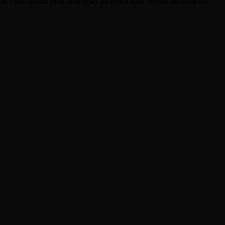
er contratado pela liberação do obturador botão de usuários