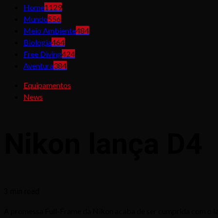
Home
1129
Mundo
556
Meio Ambiente
484
Biologia
464
Free Diving
424
Aventura
384
Equipamentos
News
Nikon lança D4
3 min read
A promessa Full-Frame da Nikon acaba de ser cumprida com o 