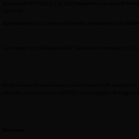
processador EXPEED 3, traz 16.2 megapixels, e é capaz de tirar 
11219,90.
Apresentada como câmera multi-mídia, a novidade é que a
Niko
Com sensor de 91000-pixel RGB , somado ao sistema de cor 3D, 
A câmera traz recursos extras, como a função HDR, que permite f
contraluz, e o processador EXPEED 3, para registro de imagens ai
Recursos