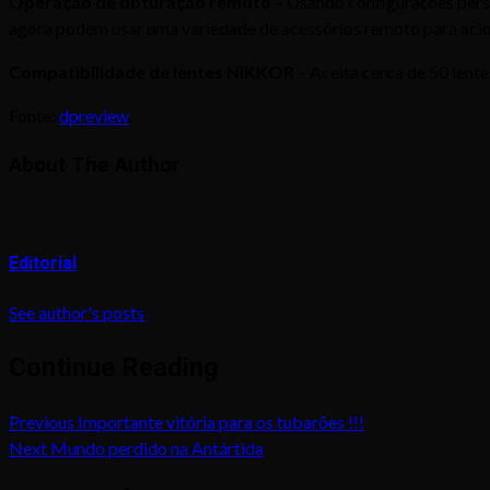
Operação de obturação remoto
– Usando configurações perso
agora podem usar uma variedade de acessórios remoto para acio
Compatibilidade de lentes NIKKOR
– Aceita cerca de 50 lente
Fonte:
dpreview
About The Author
Editorial
See author's posts
Continue Reading
Previous
Importante vitória para os tubarões !!!
Next
Mundo perdido na Antártida