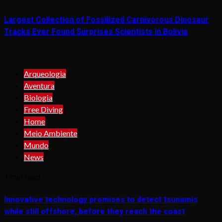
Largest Collection of Fossilized Carnivorous Dinosaur
Tracks Ever Found Surprises Scientists in Bolivia
Arqueologia
Aventura
Biologia
Free Diving
Home
Meio Ambiente
Mundo
News
1 min read
Innovative technology promises to detect tsunamis
while still offshore, before they reach the coast