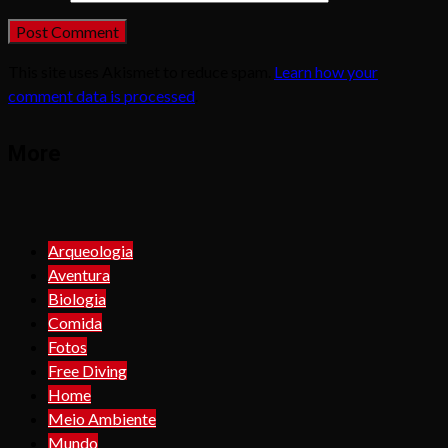
This site uses Akismet to reduce spam.
Learn how your
comment data is processed
.
More
Arqueologia
Aventura
Biologia
Comida
Fotos
Free Diving
Home
Meio Ambiente
Mundo