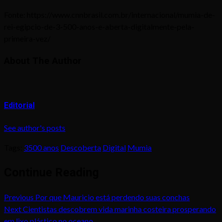
Fonte: https://www.cnnbrasil.com.br/internacional/mumia-de-
rei-egipcio-de-3-500-anos-e-aberta-digitalmente-pela-
primeira-vez/
About The Author
Editorial
See author's posts
Tags:
3500 anos
Descoberta
Digital
Mumia
Continue Reading
Previous
Por que Mauricio está perdendo suas conchas
Next
Cientistas descobrem vida marinha costeira prosperando
em lixo plástico no oceano