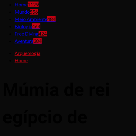
Home
1129
Mundo
556
Meio Ambiente
484
Biologia
464
Free Diving
424
Aventura
384
Arqueologia
Home
Múmia de rei
egípcio de