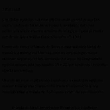
1 min read
Cientistas egípcios abriram digitalmente os restos mortais
mumificados do faraó Amenhotep I, revelando detalhes
exclusivos sobre a vida e a morte do rei egípcio pela primeira
vez desde que a múmia foi descoberta em 1881.
Decorada com guirlandas de flores e uma máscara facial de
madeira, a múmia era tão frágil que os arqueólogos nunca
ousaram expor os restos, tornando-a a única legítima múmia
egípcia encontrada nos séculos 19 e 20 que ainda não tinha sido
aberta para estudo.
Usando técnicas digitais não invasivas, os cientistas egípcios
usaram tomografia computadorizada tridimensional para
desembrulhar a múmia de 3.500 anos e estudar seu conteúdo.
Múmia do faraó Amenhotep IFrontiers in Medicine