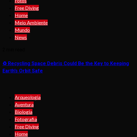
Fotos
Free Diving
Home
Meio Ambiente
Mundo
News
2 min read
♻️ Recycling Space Debris Could Be the Key to Keeping
Earth’s Orbit Safe
Arqueologia
Aventura
Biologia
Fotografia
Free Diving
Home