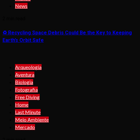
News
2 min read
♻️ Recycling Space Debris Could Be the Key to Keeping
Earth’s Orbit Safe
Arqueologia
Aventura
Biologia
Fotografia
Free Diving
Home
Last Minute
Meio Ambiente
Mercado
2 min read