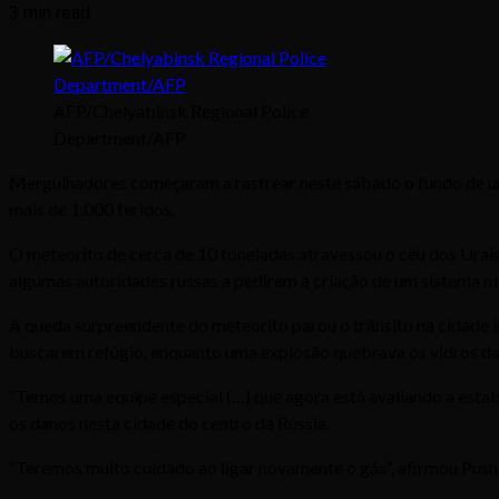
3 min read
AFP/Chelyabinsk Regional Police
Department/AFP
Mergulhadores começaram a rastrear neste sábado o fundo de um
mais de 1.000 feridos.
O meteorito de cerca de 10 toneladas atravessou o céu dos Urai
algumas autoridades russas a pedirem a criação de um sistema mu
A queda surpreendente do meteorito parou o trânsito na cidade i
buscarem refúgio, enquanto uma explosão quebrava os vidros das
“Temos uma equipe especial (…) que agora está avaliando a estabi
os danos nesta cidade do centro da Rússia.
“Teremos muito cuidado ao ligar novamente o gás”, afirmou Push