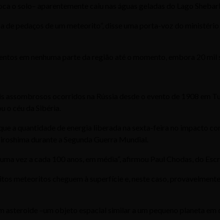
 o solo– aparentemente caiu nas águas geladas do Lago Shebarkul
 de pedaços de um meteorito”, disse uma porta-voz do ministério 
entos em nenhuma parte da região até o momento, embora 20 mil so
s assombrosos ocorridos na Rússia desde o evento de 1908 em T
u o céu da Sibéria.
ue a quantidade de energia liberada na sexta-feira no impacto co
Hiroshima durante a Segunda Guerra Mundial.
a vez a cada 100 anos, em média”, afirmou Paul Chodas, do Escr
os meteoritos cheguem à superfície e, neste caso, provavelment
 asteroide –um objeto espacial similar a um pequeno planeta em ór