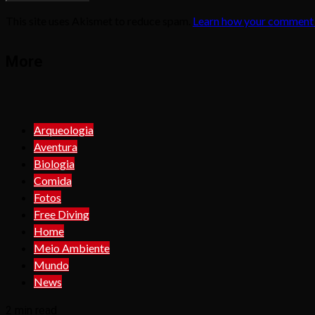
This site uses Akismet to reduce spam.
Learn how your comment 
More
Arqueologia
Aventura
Biologia
Comida
Fotos
Free Diving
Home
Meio Ambiente
Mundo
News
2 min read