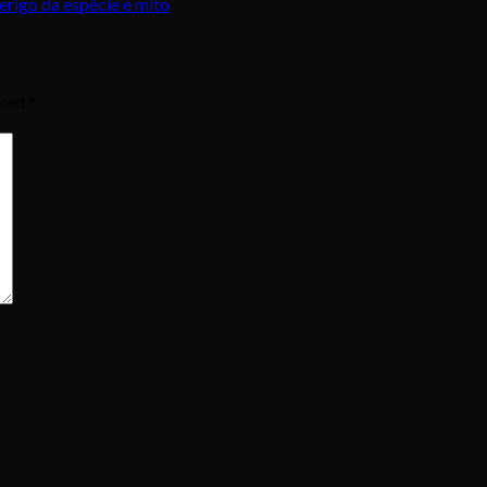
rigo da espécie é mito
rked
*