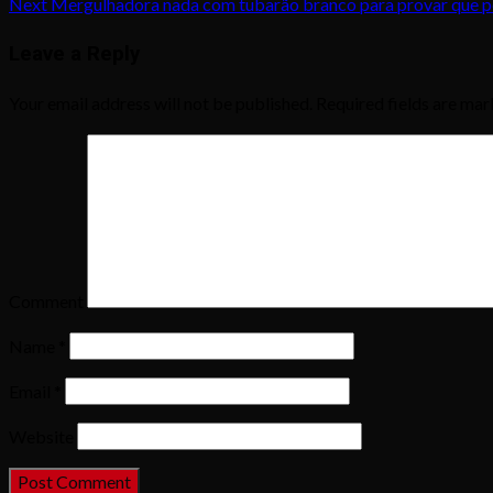
Next
Mergulhadora nada com tubarão branco para provar que pe
Leave a Reply
Your email address will not be published.
Required fields are ma
Comment
Name
*
Email
*
Website