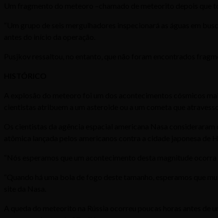
Um fragmento do meteoro –chamado de meteorito depois que toca
“Um grupo de seis mergulhadores inspecionará as águas em busca
antes do início da operação.
Pusjkov ressaltou, no entanto, que não foram encontrados fragm
HISTÓRICO
A explosão do meteoro foi um dos acontecimentos cósmicos mai
cientistas atribuem a um asteroide ou a um cometa que atravesso
Os cientistas da agência espacial americana Nasa consideraram q
atômica lançada pelos americanos contra a cidade japonesa de 
“Nós esperamos que um acontecimento desta magnitude ocorra um
“Quando há uma bola de fogo deste tamanho, esperamos que muit
site da Nasa.
A queda do meteorito na Rússia ocorreu poucas horas antes de um