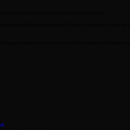
distantes e provocou pânico em certos círculos russos.
 conjunto de defesa dos asteroides”, afirmou o chefe do Comitê de
 “Estados Unidos a se unirem a nós e à China criando um Sistema d
val