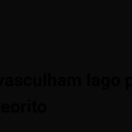
asculham lago p
eorito