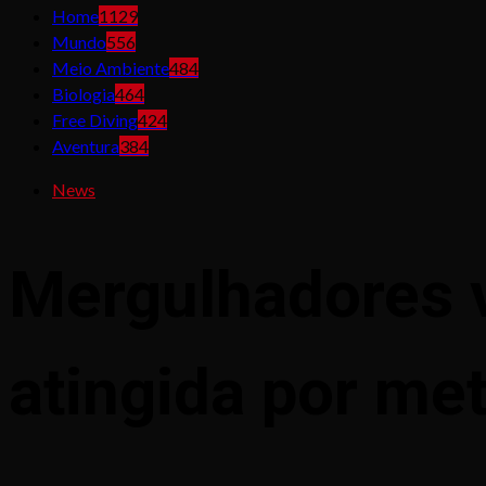
Home
1129
Mundo
556
Meio Ambiente
484
Biologia
464
Free Diving
424
Aventura
384
News
Mergulhadores v
atingida por met