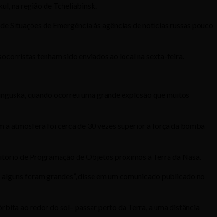
, na região de Tcheliabinsk.
de Situações de Emergência às agências de notícias russas pouco
corristas tenham sido enviados ao local na sexta-feira.
unguska, quando ocorreu uma grande explosão que muitos
m a atmosfera foi cerca de 30 vezes superior à força da bomba
itório de Programação de Objetos próximos à Terra da Nasa.
e alguns foram grandes”, disse em um comunicado publicado no
bita ao redor do sol– passar perto da Terra, a uma distância