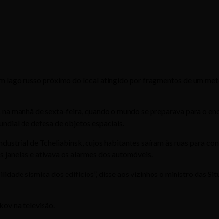
 lago russo próximo do local atingido por fragmentos de um mete
s na manhã de sexta-feira, quando o mundo se preparava para o e
ndial de defesa de objetos espaciais.
ndustrial de Tcheliabinsk, cujos habitantes saíram às ruas para co
 janelas e ativava os alarmes dos automóveis.
lidade sísmica dos edifícios”, disse aos vizinhos o ministro das 
kov na televisão.