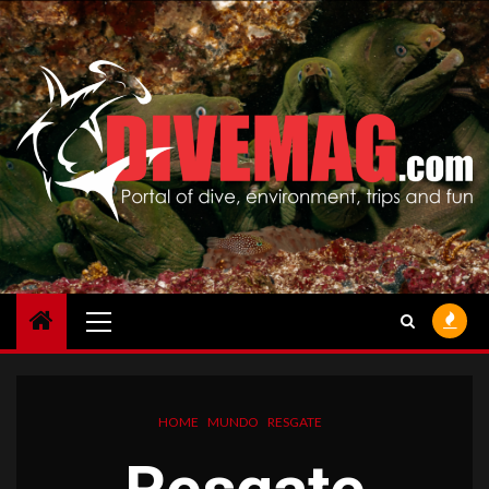
Skip
to
content
Primary
Menu
HOME
MUNDO
RESGATE