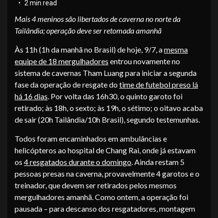
2 min read
Mais 4 meninos são libertados de caverna no norte da
Tailândia; operação deve ser retomada amanhã
Às 11h (1h da manhã no Brasil) de hoje, 9/7, a
mesma
equipe de 18 mergulhadores
entrou novamente no
sistema de cavernas Tham Luang para iniciar a segunda
fase da operação de resgate do
time de futebol preso lá
há 16 dias
. Por volta das 16h30, o quinto garoto foi
retirado; às 18h, o sexto; às 19h, o sétimo; o oitavo acaba
de sair (20h Tailândia/10h Brasil), segundo testemunhas.
Todos foram encaminhados em ambulâncias e
helicópteros ao hospital de Chang Rai, onde já estavam
os
4 resgatados durante o domingo
. Ainda restam 5
pessoas presas na caverna, provavelmente 4 garotos e o
treinador, que devem ser retirados pelos mesmos
mergulhadores amanhã. Como ontem, a operação foi
pausada – para descanso dos resgatadores, montagem