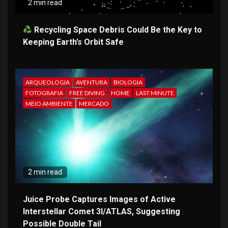
2 min read
Recycling Space Debris Could Be the Key to
Keeping Earth’s Orbit Safe
ARQUEOLOGIA
AVENTURA
BIOLOGIA
FOTOGRAFIA
FREE DIVING
HOME
LAST MINUTE
MEIO AMBIENTE
MERCADO
2 min read
Juice Probe Captures Images of Active
Interstellar Comet 3I/ATLAS, Suggesting
Possible Double Tail