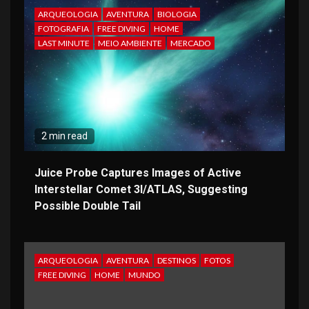
ARQUEOLOGIA
AVENTURA
BIOLOGIA
FOTOGRAFIA
FREE DIVING
HOME
LAST MINUTE
MEIO AMBIENTE
MERCADO
2 min read
Juice Probe Captures Images of Active
Interstellar Comet 3I/ATLAS, Suggesting
Possible Double Tail
ARQUEOLOGIA
AVENTURA
DESTINOS
FOTOS
FREE DIVING
HOME
MUNDO