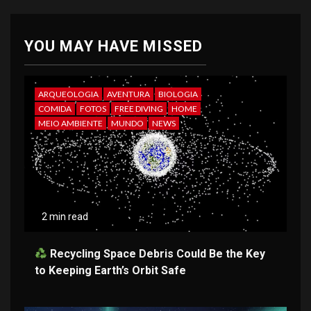
YOU MAY HAVE MISSED
ARQUEOLOGIA
AVENTURA
BIOLOGIA
COMIDA
FOTOS
FREE DIVING
HOME
MEIO AMBIENTE
MUNDO
NEWS
2 min read
Recycling Space Debris Could Be the Key
to Keeping Earth’s Orbit Safe