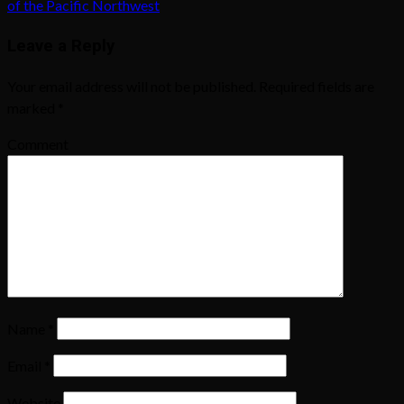
of the Pacific Northwest
Leave a Reply
Your email address will not be published.
Required fields are
marked
*
Comment
Name
*
Email
*
Website