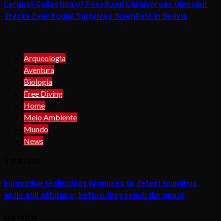
Largest Collection of Fossilized Carnivorous Dinosaur
Tracks Ever Found Surprises Scientists in Bolivia
Arqueologia
Aventura
Biologia
Free Diving
Home
Meio Ambiente
Mundo
News
1 min read
Innovative technology promises to detect tsunamis
while still offshore, before they reach the coast
PAGES