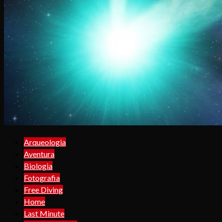
Arqueologia
Aventura
Biologia
Fotografia
Free Diving
Home
Last Minute