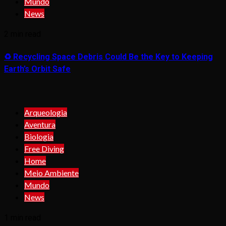
Mundo
News
2 min read
♻️ Recycling Space Debris Could Be the Key to Keeping
Earth’s Orbit Safe
Arqueologia
Aventura
Biologia
Free Diving
Home
Meio Ambiente
Mundo
News
1 min read