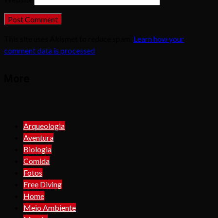
This site uses Akismet to reduce spam.
Learn how your
comment data is processed
.
More
Arqueologia
Aventura
Biologia
Comida
Fotos
Free Diving
Home
Meio Ambiente