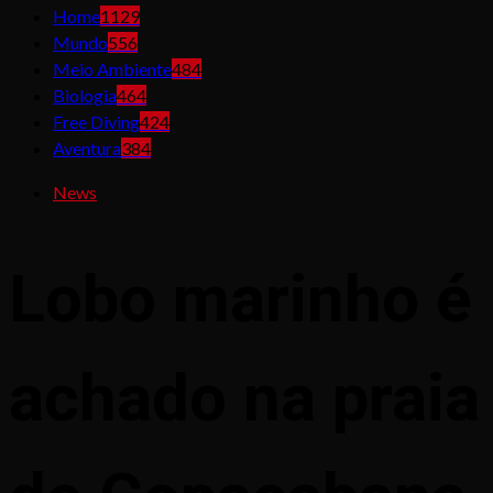
Home
1129
Mundo
556
Meio Ambiente
484
Biologia
464
Free Diving
424
Aventura
384
News
Lobo marinho é
achado na praia