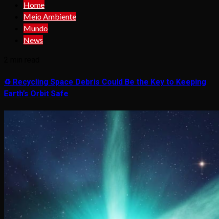
Home
Meio Ambiente
Mundo
News
2 min read
♻️ Recycling Space Debris Could Be the Key to Keeping
Earth’s Orbit Safe