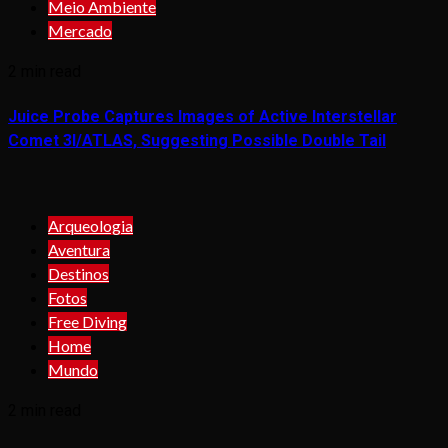
Meio Ambiente
Mercado
2 min read
Juice Probe Captures Images of Active Interstellar
Comet 3I/ATLAS, Suggesting Possible Double Tail
Arqueologia
Aventura
Destinos
Fotos
Free Diving
Home
Mundo
2 min read