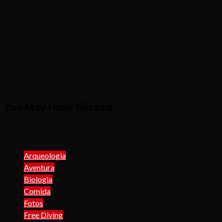
You May Have Missed
Arqueologia
Aventura
Biologia
Comida
Fotos
Free Diving