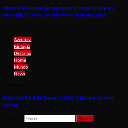
Innovative technology promises to detect tsunamis
while still offshore, before they reach the coast
Aventura
Biologia
Destinos
Home
Mundo
News
2 min read
Why Don’t We Ride Zebras? 3 Key Differences from
Horses
Search for: