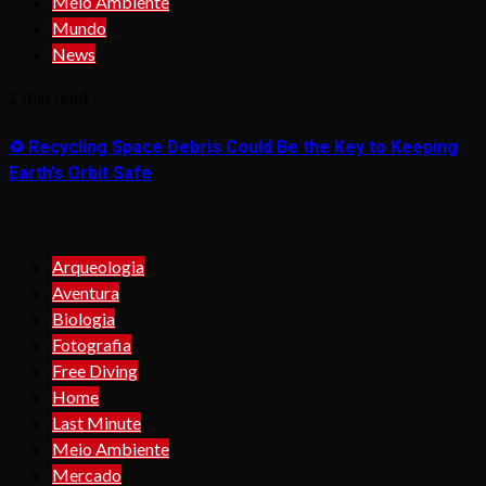
Meio Ambiente
Mundo
News
2 min read
♻️ Recycling Space Debris Could Be the Key to Keeping
Earth’s Orbit Safe
Arqueologia
Aventura
Biologia
Fotografia
Free Diving
Home
Last Minute
Meio Ambiente
Mercado