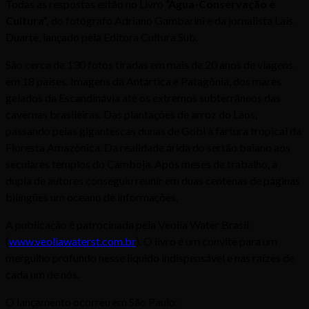
Todas as respostas estão no Livro
“Água-Conservação e
Cultura”,
do fotógrafo Adriano Gambarini e da jornalista Laís
Duarte, lançado pela Editora Cultura Sub.
São cerca de 130 fotos tiradas em mais de 20 anos de viagens
em 18 países. Imagens da Antártica e Patagônia, dos mares
gelados da Escandinávia até os extremos subterrâneos das
cavernas brasileiras. Das plantações de arroz do Laos,
passando pelas gigantescas dunas de Gobi à fartura tropical da
Floresta Amazônica. Da realidade árida do sertão baiano aos
seculares templos do Camboja. Após meses de trabalho, a
dupla de autores conseguiu reunir em duas centenas de páginas
bilíngües um oceano de informações.
A publicação é patrocinada pela
Veolia Water Brasil
(
www.veoliawaterst.com.br
).
O livro é
um convite para um
mergulho profundo nesse líquido indispensável e nas raízes de
cada um de nós.
O lançamento ocorreu em São Paulo: