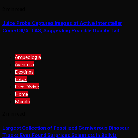
2 min read
Juice Probe Captures Images of Active Interstellar
Comet 3I/ATLAS, Suggesting Possible Double Tail
Arqueologia
Aventura
Destinos
Fotos
Free Diving
Home
Mundo
2 min read
Largest Collection of Fossilized Carnivorous Dinosaur
Tracks Ever Found Surprises Scientists in Bolivia