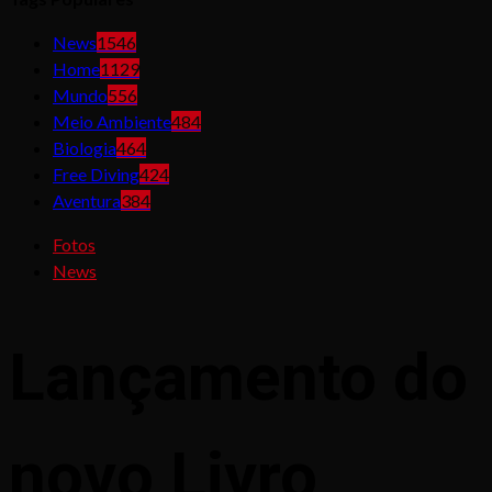
News
1546
Home
1129
Mundo
556
Meio Ambiente
484
Biologia
464
Free Diving
424
Aventura
384
Fotos
News
Lançamento do
novo Livro