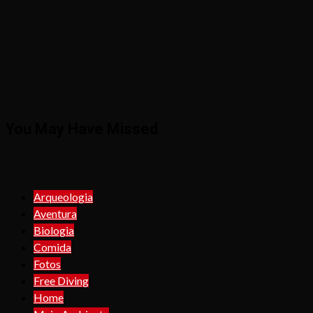
You May Have Missed
Arqueologia
Aventura
Biologia
Comida
Fotos
Free Diving
Home