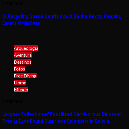
2 min read
♻️ Recycling Space Debris Could Be the Key to Keeping
Earth’s Orbit Safe
Arqueologia
Aventura
Destinos
Fotos
Free Diving
Home
Mundo
2 min read
Largest Collection of Fossilized Carnivorous Dinosaur
Tracks Ever Found Surprises Scientists in Bolivia