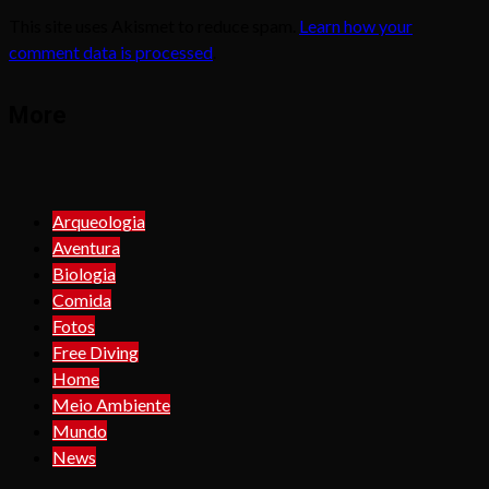
This site uses Akismet to reduce spam.
Learn how your
comment data is processed
.
More
Arqueologia
Aventura
Biologia
Comida
Fotos
Free Diving
Home
Meio Ambiente
Mundo
News