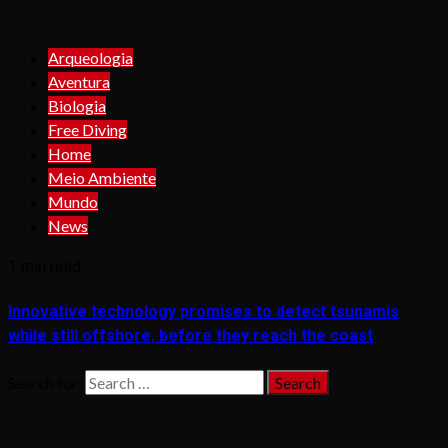
Arqueologia
Aventura
Biologia
Free Diving
Home
Meio Ambiente
Mundo
News
1 min read
Innovative technology promises to detect tsunamis
while still offshore, before they reach the coast
Search for: