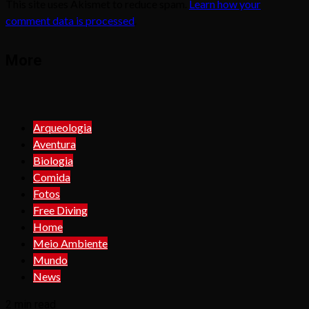
This site uses Akismet to reduce spam.
Learn how your
comment data is processed
.
More
Arqueologia
Aventura
Biologia
Comida
Fotos
Free Diving
Home
Meio Ambiente
Mundo
News
2 min read