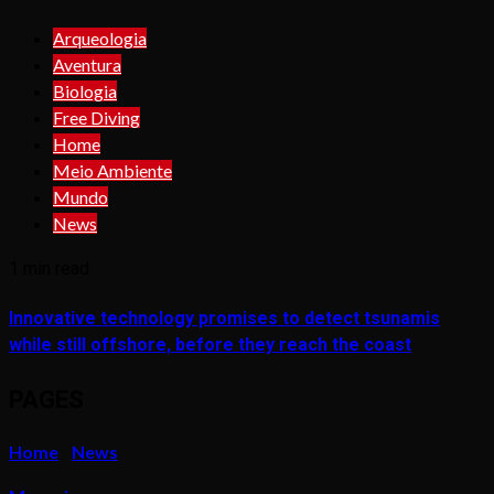
Arqueologia
Aventura
Biologia
Free Diving
Home
Meio Ambiente
Mundo
News
1 min read
Innovative technology promises to detect tsunamis
while still offshore, before they reach the coast
PAGES
Home
News