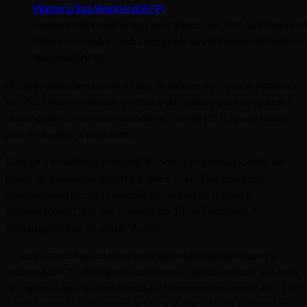
Imagem feita pelo braço australiano da ONG Sea Shepherd
baleia-de-minke capturados pelo navio japonês Nisshin M
Shepherd/AFP)
O Japão planeja retomar a caça de baleias no Oceano Antártico
em 2015, mas vai limitar o volume da captura para se ajustar à
sentença da Corte Internacional de Justiça (CIJ), que proibiu o
país de exercer a atividade.
Esta será a mudança principal do novo programa japonês de
pesca de baleias na Antártica, que o Executivo pretende
apresentar na próxima reunião da Comissão Baleeira
Internacional (CBI), que começa dia 15, na Eslovênia. As
informações são do jornal “Asahi”.
O Japão cancelou sua campanha de pesca na região após a
sentença da CIJ, divulgada em março, e decidiu reduzir sua cota
de capturas no Pacífico Norte a 210 exemplares neste ano, 170
a menos que na temporada anterior. A decisão do Tribunal de