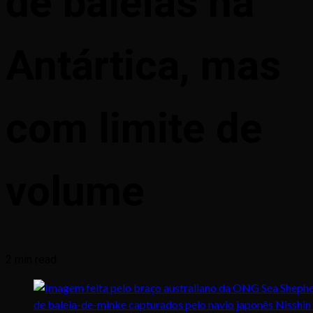
de baleias na
Antártica, mas
com limite de
volume
2 min read