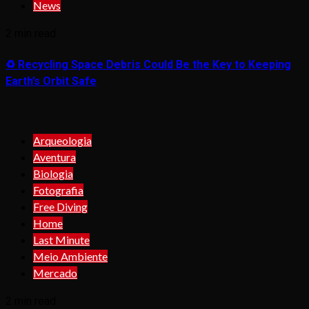
News
2 min read
♻️ Recycling Space Debris Could Be the Key to Keeping
Earth’s Orbit Safe
Arqueologia
Aventura
Biologia
Fotografia
Free Diving
Home
Last Minute
Meio Ambiente
Mercado
2 min read