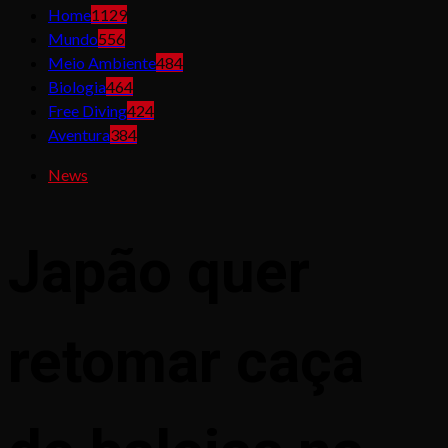
Home
1129
Mundo
556
Meio Ambiente
484
Biologia
464
Free Diving
424
Aventura
384
News
Japão quer
retomar caça