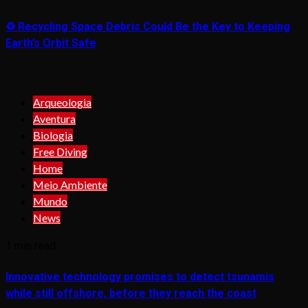
♻️ Recycling Space Debris Could Be the Key to Keeping
Earth’s Orbit Safe
Arqueologia
Aventura
Biologia
Free Diving
Home
Meio Ambiente
Mundo
News
1 min read
Innovative technology promises to detect tsunamis
while still offshore, before they reach the coast