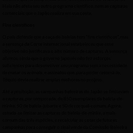
Haia não afeta seu outro programa científico, nem as capturas
comerciais que o Japão realiza em sua costa.
Fins científicos
O país defende que a caça de baleias tem “fins científicos”, mas
a sentença da Corte Internacional estabeleceu que esse
objetivo não justificava o alto número de capturas. A sentença
afirmou ainda que o governo japonês não fez esforços
suficientes para desenvolver seu programa sem a necessidade
de matar os animais, e assinalou que, para poder retomá-lo,
Tóquio devia realizar amplas melhoras no projeto.
Até a proibição, as campanhas baleeiras do Japão se limitavam
a capturas, por temporada, de 850 exemplares da baleia-de-
minke, 50 de baleia-jubarte e 50 de rorqual-comum. Agora,
estuda-se limitar as capturas de baleia-de-minke, a mais
comum das três espécies, e recalcular as cotas de futuras
campanhas para conseguir o sinal verde da Comissão Baleeira