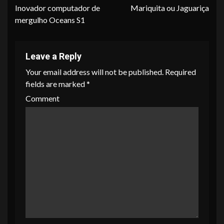
Inovador computador de
Mariquita ou Jaguariça
Reading
mergulho Oceans S1
Leave a Reply
Your email address will not be published.
Required
fields are marked
*
Comment