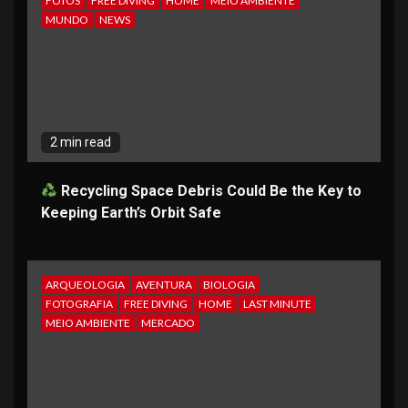
FOTOS
FREE DIVING
HOME
MEIO AMBIENTE
MUNDO
NEWS
2 min read
Recycling Space Debris Could Be the Key to
Keeping Earth’s Orbit Safe
ARQUEOLOGIA
AVENTURA
BIOLOGIA
FOTOGRAFIA
FREE DIVING
HOME
LAST MINUTE
MEIO AMBIENTE
MERCADO