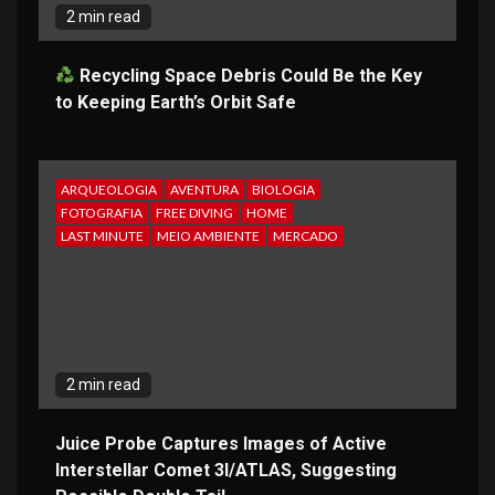
2 min read
Recycling Space Debris Could Be the Key
to Keeping Earth’s Orbit Safe
ARQUEOLOGIA
AVENTURA
BIOLOGIA
FOTOGRAFIA
FREE DIVING
HOME
LAST MINUTE
MEIO AMBIENTE
MERCADO
2 min read
Juice Probe Captures Images of Active
Interstellar Comet 3I/ATLAS, Suggesting