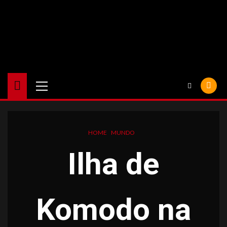
Skip
to
content
Primary
Menu
HOME
MUNDO
Ilha de
Komodo na