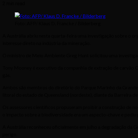
2 min read
Foto: AFP/ Klaus D. Francke / Bilderberg
A Austrália abriu nesta quarta-feira uma investigação sobre o 
interesse direto na indústria da mineração.
O ministro de Meio Ambiente Greg Hunt solicitou uma investigaçã
Tony Mooney é executivo da companhia de extração de carvão Gui
gás.
Ambos são membros do diretório do Parque Marinho da Grande B
litoral do estado de Queensland (nordeste), diante da Barreira de
Os assessores científicos propuseram proibir a construção de nov
o impacto sobre a biodiversidade era um aspecto-chave e pediu
A Austrália reconheceu oficialmente em julho a degradação da Gr
perigo.