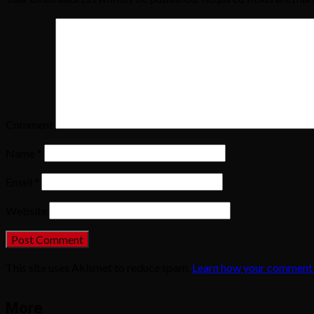
Comment
Name
*
Email
*
Website
This site uses Akismet to reduce spam.
Learn how your comment 
More