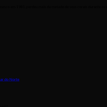
Unesco em 1981, perdeu mais da metade de seus corais durante os ú
Mar do Norte
rked
*