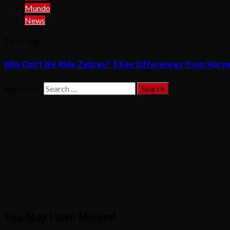
Mundo
News
2 min read
Why Don’t We Ride Zebras? 3 Key Differences from Hors
Search for:
You May Have Missed