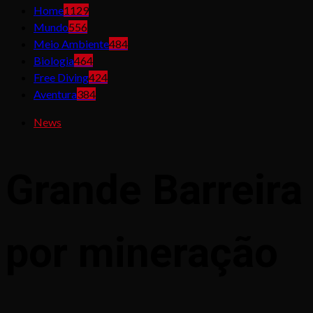
Home
1129
Mundo
556
Meio Ambiente
484
Biologia
464
Free Diving
424
Aventura
384
News
Grande Barreira
por mineração