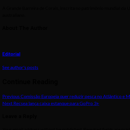
A Grande Barreira de Corais, inscrita no patrimônio mundial da 
australiano.
About The Author
Editorial
See author's posts
Continue Reading
Previous
Comissão Europeia quer reduzir pesca no Atlântico e 
Next
Recsea lança caixa estanque para GoPro 3+
Leave a Reply
Your email address will not be published.
Required fields are ma