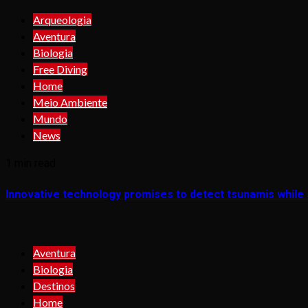
Arqueologia
Aventura
Biologia
Free Diving
Home
Meio Ambiente
Mundo
News
1 min read
Innovative technology promises to detect tsunamis while s
Aventura
Biologia
Destinos
Home