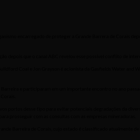
organismo encarregado de proteger a Grande Barrera de Corais de
o depois que o canal ABC revelou esse possível conflito de inter
ldford Coal e Jon Grayson é acionista da Gasfields Water and Wa
arreira e participaram em um importante encontro no ano passad
 Corais.
os portos desse tipo para evitar potenciais degradações da diversi
 para prosseguir com as consultas com as empresas mineradoras.
ande Barreira de Corais, cujo estado é classificado atualmente de