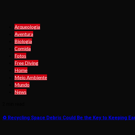
Arqueologia
Aventura
Biologia
Comida
Fotos
Free Diving
Home
Meio Ambiente
Mundo
News
2 min read
♻️ Recycling Space Debris Could Be the Key to Keeping Ear