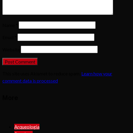
Name
*
Email
*
Website
This site uses Akismet to reduce spam.
Learn how your
comment data is processed
.
More
Arqueologia