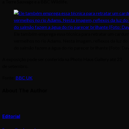
a Terre Sauvage e a BBC Wildlife.
Ele também emprega essa técnica para retratar um cardu
vermelhos no rio Adams. Nesta imagem, reflexos da luz do 
do salmão fazem a água do rio parecer brilhante (Foto: Da
A exposição pode ser conferida na Photo Haus Gallery até 22
de setembro.
Fonte:
BBC UK
About The Author
Editorial