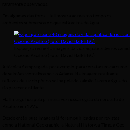
raramente observados.
Em algumas das fotos, Hall mostra ao mesmo tempo os
ambientes submersos e o que está acima da água.
Exposição reúne 40 imagens da vida aquática de rios canad
Oceano Pacífico (Foto: David Hall/BBC)
A técnica é empregada, por exemplo, para retratar um cardume
de salmões vermelhos no rio Adams. Na imagem resultante,
reflexos da luz do pôr do sol na pele do salmão fazem a água do
rio parecer cintilante.
Hall mergulhou pela primeira vez nessa região do noroeste do
Pacífico em 1995.
Desde então, suas imagens já foram publicadas por revistas
como a National Geographic, a Natural History, a Time, a Geo,