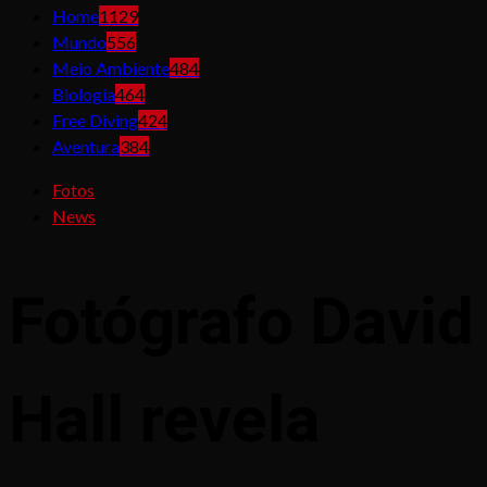
Home
1129
Mundo
556
Meio Ambiente
484
Biologia
464
Free Diving
424
Aventura
384
Fotos
News
Fotógrafo David
Hall revela