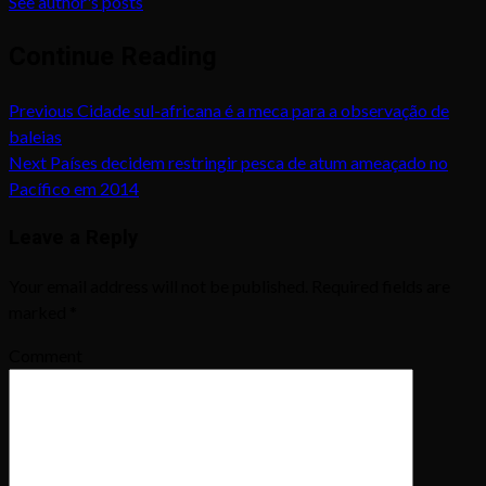
See author's posts
Continue Reading
Previous
Cidade sul-africana é a meca para a observação de
baleias
Next
Países decidem restringir pesca de atum ameaçado no
Pacífico em 2014
Leave a Reply
Your email address will not be published.
Required fields are
marked
*
Comment