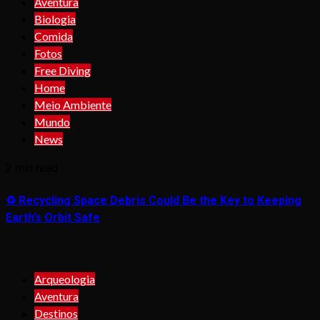
Aventura
Biologia
Comida
Fotos
Free Diving
Home
Meio Ambiente
Mundo
News
2 min read
♻️ Recycling Space Debris Could Be the Key to Keeping
Earth’s Orbit Safe
Arqueologia
Aventura
Destinos