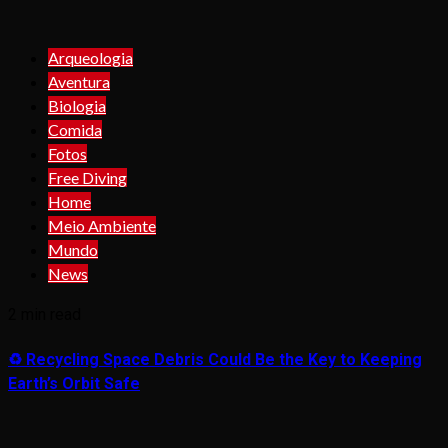
Arqueologia
Aventura
Biologia
Comida
Fotos
Free Diving
Home
Meio Ambiente
Mundo
News
2 min read
♻️ Recycling Space Debris Could Be the Key to Keeping
Earth’s Orbit Safe