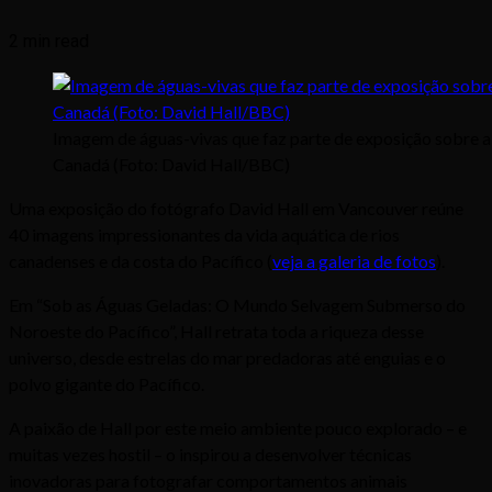
2 min read
Imagem de águas-vivas que faz parte de exposição sobre a
Canadá (Foto: David Hall/BBC)
Uma exposição do fotógrafo David Hall em Vancouver reúne
40 imagens impressionantes da vida aquática de rios
canadenses e da costa do Pacífico (
veja a galeria de fotos
).
Em “Sob as Águas Geladas: O Mundo Selvagem Submerso do
Noroeste do Pacífico”, Hall retrata toda a riqueza desse
universo, desde estrelas do mar predadoras até enguias e o
polvo gigante do Pacífico.
A paixão de Hall por este meio ambiente pouco explorado – e
muitas vezes hostil – o inspirou a desenvolver técnicas
inovadoras para fotografar comportamentos animais