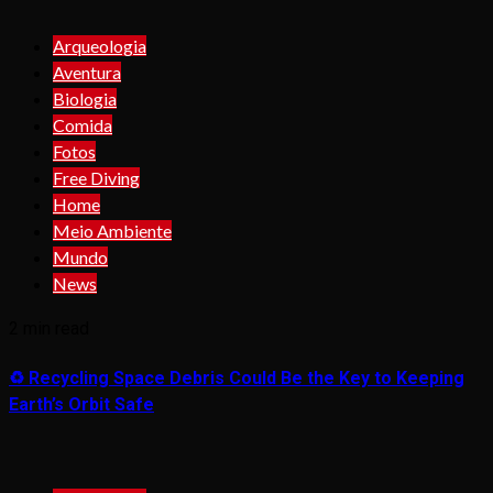
Arqueologia
Aventura
Biologia
Comida
Fotos
Free Diving
Home
Meio Ambiente
Mundo
News
2 min read
♻️ Recycling Space Debris Could Be the Key to Keeping
Earth’s Orbit Safe