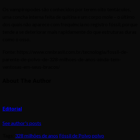
Os vampiropodes são conhecidos por terem oito tentáculos,
uma concha interna feita de quitina e um corpo mole – o último
dos quais não aparece com frequência no registro fóssil, porque
tende a se deteriorar mais rapidamente do que estruturas duras
como o osso.
Fonte: https://www.cnnbrasil.com.br/tecnologia/fossil-de-
parente-de-polvo-de-328-milhoes-de-anos-ainda-tem-
ventosas-em-seus-bracos/
About The Author
Editorial
See author's posts
Tags:
328 milhões de anos
Fóssil de Polvo
polvo