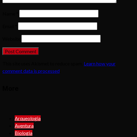
Name
*
Email
*
Website
This site uses Akismet to reduce spam.
Learn how your
comment data is processed
.
More
Arqueologia
Aventura
Biologia