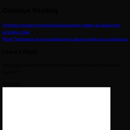
Continue Reading
Previous
Nuvem de areia do Saara deve chegar ao Brasil nos
próximos dias
Next
Tartaruga rara resgatada em Laguna volta para a natureza
Leave a Reply
Your email address will not be published.
Required fields are
marked
*
Comment