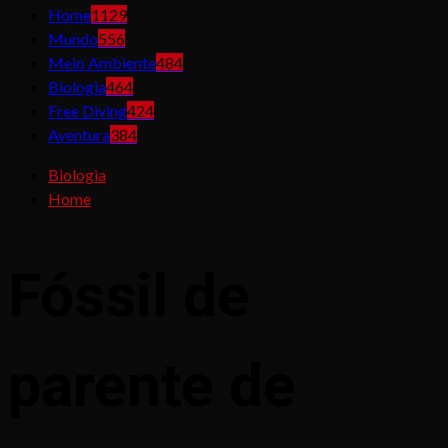
Home
1129
Mundo
556
Meio Ambiente
484
Biologia
464
Free Diving
424
Aventura
384
Biologia
Home
Fóssil de
parente de