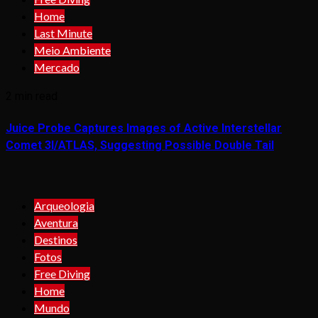
Home
Last Minute
Meio Ambiente
Mercado
2 min read
Juice Probe Captures Images of Active Interstellar
Comet 3I/ATLAS, Suggesting Possible Double Tail
Arqueologia
Aventura
Destinos
Fotos
Free Diving
Home
Mundo