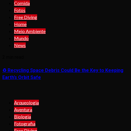
Comida
Fotos
Free Diving
Home
Meio Ambiente
Mundo
News
2 min read
♻️ Recycling Space Debris Could Be the Key to Keeping
Earth’s Orbit Safe
Arqueologia
Aventura
Biologia
Fotografia
Free Diving