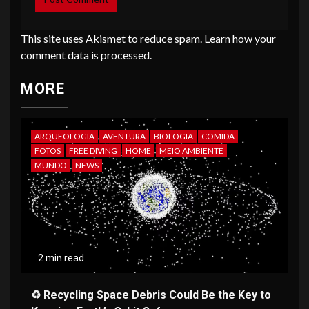
This site uses Akismet to reduce spam.
Learn how your
comment data is processed
.
MORE
ARQUEOLOGIA
AVENTURA
BIOLOGIA
COMIDA
FOTOS
FREE DIVING
HOME
MEIO AMBIENTE
MUNDO
NEWS
2 min read
♻️ Recycling Space Debris Could Be the Key to