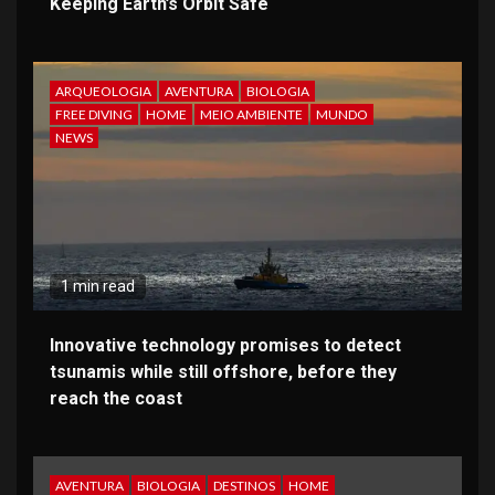
Keeping Earth’s Orbit Safe
ARQUEOLOGIA
AVENTURA
BIOLOGIA
FREE DIVING
HOME
MEIO AMBIENTE
MUNDO
NEWS
1 min read
Innovative technology promises to detect
tsunamis while still offshore, before they
reach the coast
AVENTURA
BIOLOGIA
DESTINOS
HOME