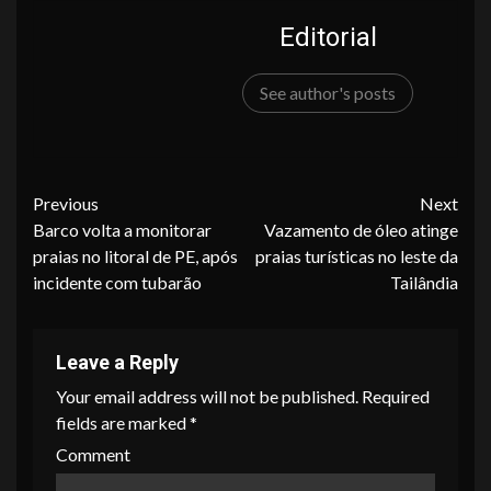
Editorial
See author's posts
Continue
Previous
Next
Barco volta a monitorar
Vazamento de óleo atinge
Reading
praias no litoral de PE, após
praias turísticas no leste da
incidente com tubarão
Tailândia
Leave a Reply
Your email address will not be published.
Required
fields are marked
*
Comment