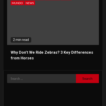
MUNDO
NEWS
2 min read
Why Don’t We Ride Zebras? 3 Key Differences
from Horses
Search
for: