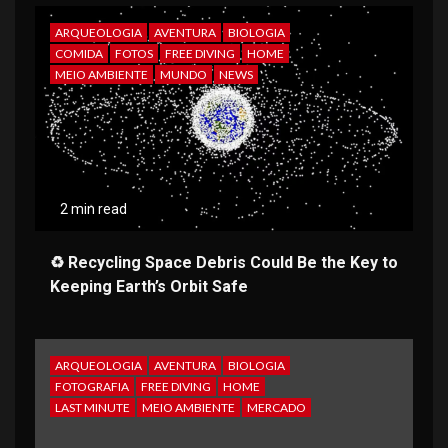
ARQUEOLOGIA
AVENTURA
BIOLOGIA
COMIDA
FOTOS
FREE DIVING
HOME
MEIO AMBIENTE
MUNDO
NEWS
2 min read
♻️ Recycling Space Debris Could Be the Key to
Keeping Earth’s Orbit Safe
ARQUEOLOGIA
AVENTURA
BIOLOGIA
FOTOGRAFIA
FREE DIVING
HOME
LAST MINUTE
MEIO AMBIENTE
MERCADO