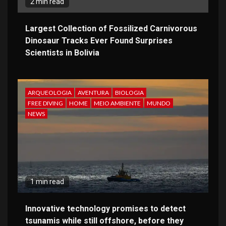
2 min read
Largest Collection of Fossilized Carnivorous
Dinosaur Tracks Ever Found Surprises
Scientists in Bolivia
ARQUEOLOGIA
AVENTURA
BIOLOGIA
FREE DIVING
HOME
MEIO AMBIENTE
MUNDO
NEWS
1 min read
Innovative technology promises to detect
tsunamis while still offshore, before they