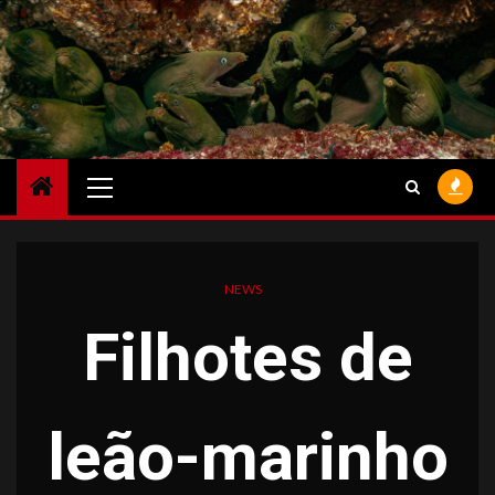
Skip
to
content
Primary
Menu
NEWS
Filhotes de
leão-marinho