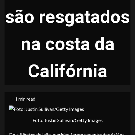
são resgatados
na costa da
Califórnia
1 min read
Foto: Justin Sullivan/Getty Images
Dois filhotes de leão-marinho foram encontrados órfãos