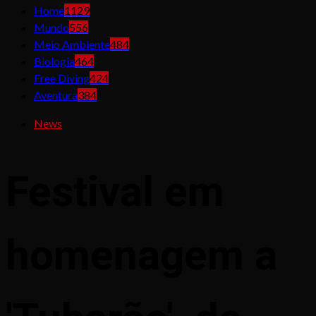
Home
1129
Mundo
556
Meio Ambiente
484
Biologia
464
Free Diving
424
Aventura
384
News
Festival em
homenagem a