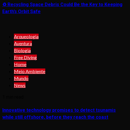
♻️ Recycling Space Debris Could Be the Key to Keeping
Earth’s Orbit Safe
Arqueologia
Aventura
Biologia
Free Diving
Home
Meio Ambiente
Mundo
News
1 min read
Innovative technology promises to detect tsunamis
while still offshore, before they reach the coast