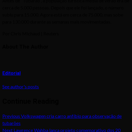
Antes de “Tubarão”, a população turística média de verão era de
cerca de 5.000 pessoas. Depois que ele foi lançado, o número
subiu para 15.000. Agora está em cerca de 75.000, mas sobe
para 130.000 durante as semanas mais movimentadas.
Por Chris Michaud | Reuters
About The Author
Editorial
See author's posts
Continue Reading
Previous
Volkswagen cria carro anfíbio para observação de
tubarões
Next
Lawrence Wahba lança projeto comemorativo dos 20