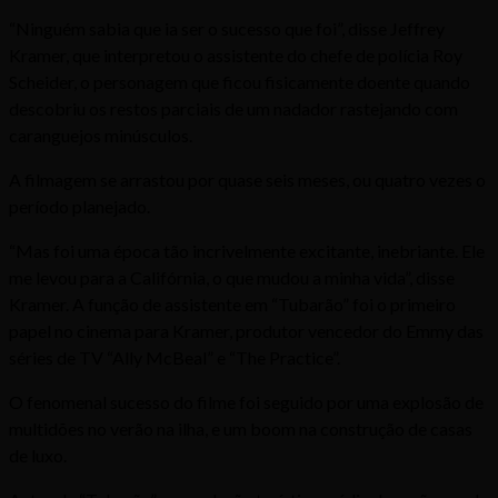
“Ninguém sabia que ia ser o sucesso que foi”, disse Jeffrey
Kramer, que interpretou o assistente do chefe de polícia Roy
Scheider, o personagem que ficou fisicamente doente quando
descobriu os restos parciais de um nadador rastejando com
caranguejos minúsculos.
A filmagem se arrastou por quase seis meses, ou quatro vezes o
período planejado.
“Mas foi uma época tão incrivelmente excitante, inebriante. Ele
me levou para a Califórnia, o que mudou a minha vida”, disse
Kramer. A função de assistente em “Tubarão” foi o primeiro
papel no cinema para Kramer, produtor vencedor do Emmy das
séries de TV “Ally McBeal” e “The Practice”.
O fenomenal sucesso do filme foi seguido por uma explosão de
multidões no verão na ilha, e um boom na construção de casas
de luxo.