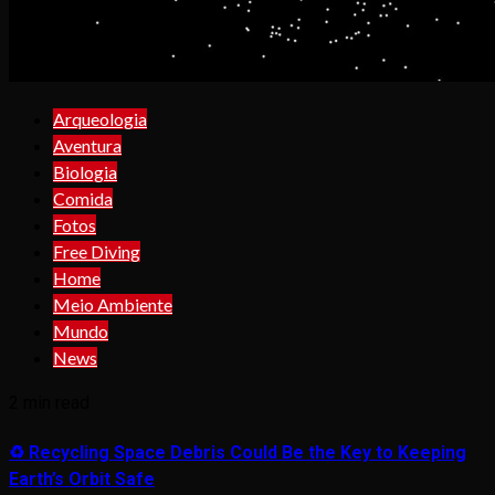
Arqueologia
Aventura
Biologia
Comida
Fotos
Free Diving
Home
Meio Ambiente
Mundo
News
2 min read
♻️ Recycling Space Debris Could Be the Key to Keeping
Earth’s Orbit Safe