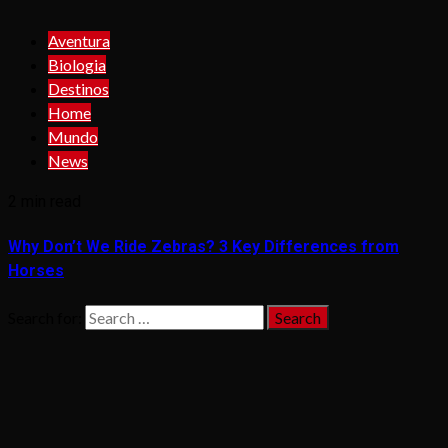
Aventura
Biologia
Destinos
Home
Mundo
News
2 min read
Why Don’t We Ride Zebras? 3 Key Differences from
Horses
Search for: