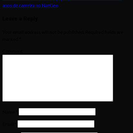
anos de carreira no NatGeo
Leave a Reply
Your email address will not be published.
Required fields are
marked
*
Comment
Name
*
Email
*