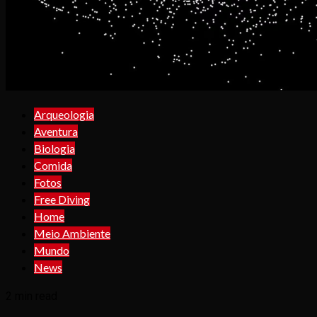
Arqueologia
Aventura
Biologia
Comida
Fotos
Free Diving
Home
Meio Ambiente
Mundo
News
2 min read