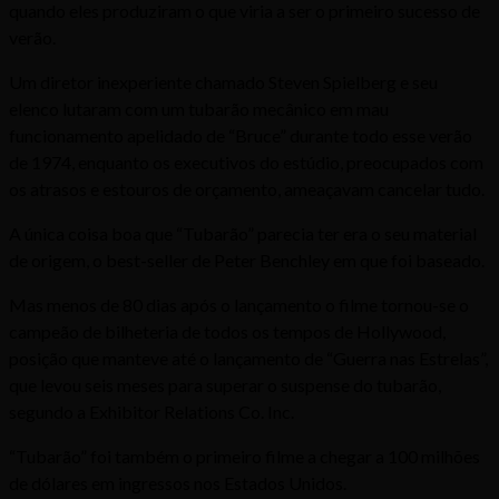
quando eles produziram o que viria a ser o primeiro sucesso de
verão.
Um diretor inexperiente chamado Steven Spielberg e seu
elenco lutaram com um tubarão mecânico em mau
funcionamento apelidado de “Bruce” durante todo esse verão
de 1974, enquanto os executivos do estúdio, preocupados com
os atrasos e estouros de orçamento, ameaçavam cancelar tudo.
A única coisa boa que “Tubarão” parecia ter era o seu material
de origem, o best-seller de Peter Benchley em que foi baseado.
Mas menos de 80 dias após o lançamento o filme tornou-se o
campeão de bilheteria de todos os tempos de Hollywood,
posição que manteve até o lançamento de “Guerra nas Estrelas”,
que levou seis meses para superar o suspense do tubarão,
segundo a Exhibitor Relations Co. Inc.
“Tubarão” foi também o primeiro filme a chegar a 100 milhões
de dólares em ingressos nos Estados Unidos.