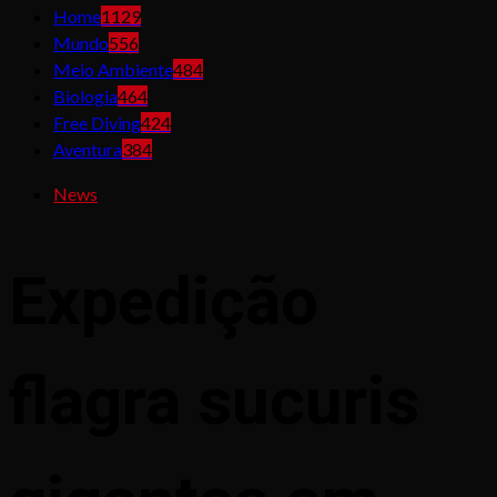
Home
1129
Mundo
556
Meio Ambiente
484
Biologia
464
Free Diving
424
Aventura
384
News
Expedição
flagra sucuris