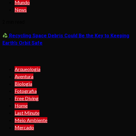
Mundo
News
2 min read
Recycling Space Debris Could Be the Key to Keeping
Earth’s Orbit Safe
Arqueologia
Aventura
Biologia
Fotografia
Free Diving
Home
Last Minute
Meio Ambiente
Mercado