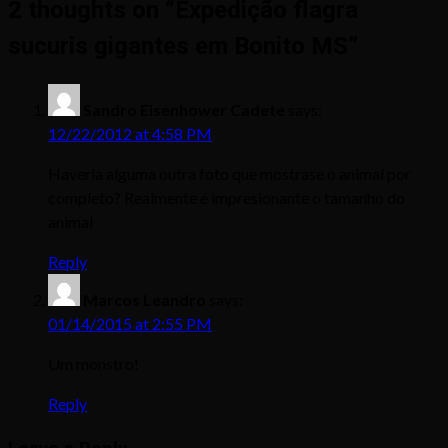
2 thoughts on “
Expedição flagra
sucuris gigantes em Bonito MS
”
Sandro Eisenhower Cadete
says:
12/22/2012 at 4:58 PM
Haveria alguma outra foto que mostrase o animal por
completo? Realmente é impresionante o tamanho do
animal
Reply
Marcos Leandro
says:
01/14/2015 at 2:55 PM
Um monstro!
Reply