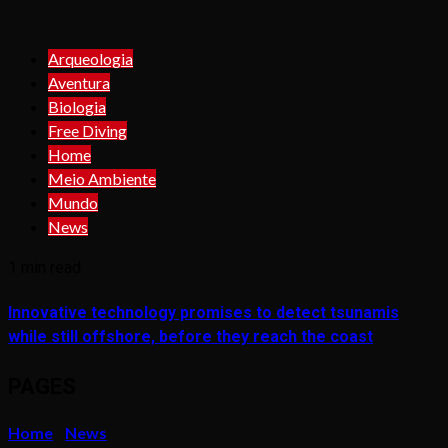
Arqueologia
Aventura
Biologia
Free Diving
Home
Meio Ambiente
Mundo
News
1 min read
Innovative technology promises to detect tsunamis
while still offshore, before they reach the coast
PAGES
Home
News