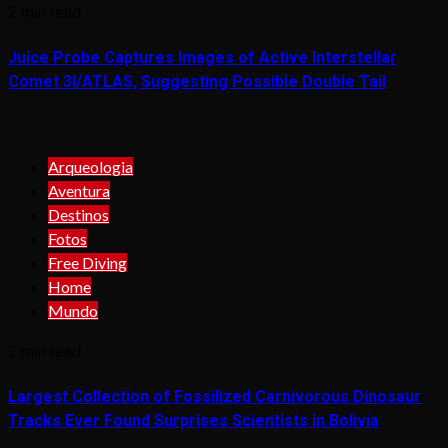
2 min read
Juice Probe Captures Images of Active Interstellar
Comet 3I/ATLAS, Suggesting Possible Double Tail
Arqueologia
Aventura
Destinos
Fotos
Free Diving
Home
Mundo
2 min read
Largest Collection of Fossilized Carnivorous Dinosaur
Tracks Ever Found Surprises Scientists in Bolivia