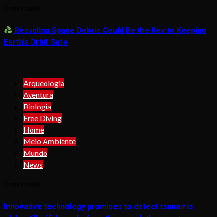
2 min read
Recycling Space Debris Could Be the Key to Keeping
Earth’s Orbit Safe
Arqueologia
Aventura
Biologia
Free Diving
Home
Meio Ambiente
Mundo
News
1 min read
Innovative technology promises to detect tsunamis