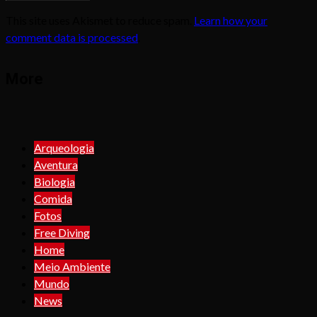
This site uses Akismet to reduce spam.
Learn how your
comment data is processed
.
More
Arqueologia
Aventura
Biologia
Comida
Fotos
Free Diving
Home
Meio Ambiente
Mundo
News