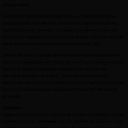
autenticidade.
A cobra filmada embaixo d’água não é a mesma da imagem
divulgada pela internet, mas ainda assim, segundo Granville,
impressiona pelo tamanho. “Durante uma semana inteira de
procura conseguimos localizar cerca de oito cobras de grande
porte. Essa do vídeo tem de seis a sete metros”, diz.
De acordo com o biólogo, o inverno é a melhor época do ano
para fazer expedições em busca de sucuris, pois nesse período,
que vai de junho a setembro, aumentam as chances de
encontrar esse tipo de cobra. “O dia ideal é uma manhã
ensolarada após uma madrugada fria. Assim que amanhece, ela
[a cobra] sobe para o barranco para ficar no sol”, afirma De
Granville.
Cuidados
Viagens a Bonito com o objetivo de filmar e fotografar cobras
e outras espécies de animais não são abertas ao públicos e são
restritas a pesquisadores e equipes de filmagem. “Temos uma