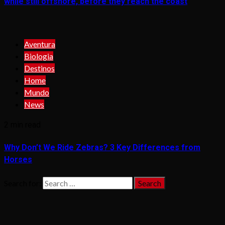
while still offshore, before they reach the coast
Aventura
Biologia
Destinos
Home
Mundo
News
2 min read
Why Don’t We Ride Zebras? 3 Key Differences from
Horses
Search for: