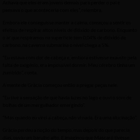
Achava que eles eram jovens demais para perder o pai e
pensava o que aconteceria com eles”, relembra.
Embora ele conseguisse manter a calma, começou a sentir os
efeitos de respirar altos níveis de dióxido de carbono. Enquanto
o ar que respiramos na superfície tem 0,04% de dióxido de
carbono, na caverna submarina o nível chega a 5%.
“Eu estava com dor de cabeça e, embora estivesse exausto pela
falta de oxigênio, era impossível dormir. Meu cérebro tinha um
zumbido”, conta.
A mente de Gràcia começou então a pregar peças nele.
“Eu tive a sensação de que havia luzes no lago e ouvi o som de
bolhas de um mergulhador emergindo”.
“Mas quando eu virei a cabeça, não vi nada. Era uma alucinação”.
Gràcia perdeu a noção do tempo, mas depois do que parecia
dias, ouviu um barulho alto. E imaginou que Mascaró tivesse