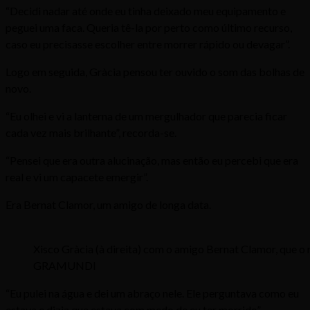
“Decidi nadar até onde eu tinha deixado meu equipamento e
peguei uma faca. Queria tê-la por perto como último recurso,
caso eu precisasse escolher entre morrer rápido ou devagar”.
Logo em seguida, Gràcia pensou ter ouvido o som das bolhas de
novo.
“Eu olhei e vi a lanterna de um mergulhador que parecia ficar
cada vez mais brilhante”, recorda-se.
“Pensei que era outra alucinação, mas então eu percebi que era
real e vi um capacete emergir”.
Era Bernat Clamor, um amigo de longa data.
Xisco Gràcia (à direita) com o amigo Bernat Clamor, que o
GRAMUNDI
“Eu pulei na água e dei um abraço nele. Ele perguntava como eu
estava e dizia que estava com medo de eu ter morrido”.