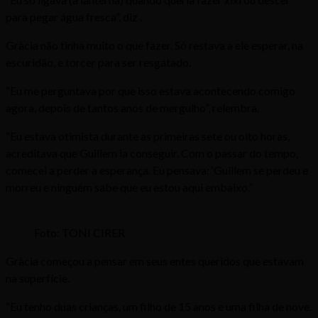
para pegar água fresca”, diz .
Gràcia não tinha muito o que fazer. Só restava a ele esperar, na
escuridão, e torcer para ser resgatado.
“Eu me perguntava por que isso estava acontecendo comigo
agora, depois de tantos anos de mergulho”, relembra.
“Eu estava otimista durante as primeiras sete ou oito horas,
acreditava que Guillem ia conseguir. Com o passar do tempo,
comecei a perder a esperança. Eu pensava: ‘Guillem se perdeu e
morreu e ninguém sabe que eu estou aqui embaixo.”
Foto: TONI CIRER
Gràcia começou a pensar em seus entes queridos que estavam
na superfície.
“Eu tenho duas crianças, um filho de 15 anos e uma filha de nove.