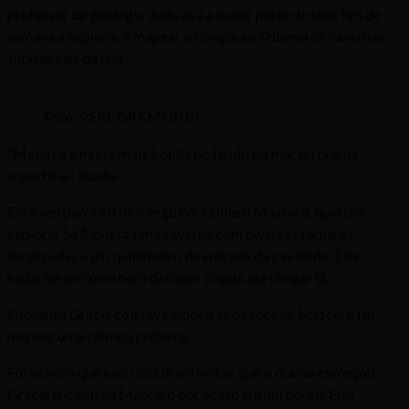
professor de geologia dedicava a maior parte de seus fins de
semana a explorar e mapear o complexo sistema de cavernas
submarinas da ilha.
Foto: PERE GRAMUNDI
“Maiorca é muito mais bonita no fundo do mar do que na
superfície”, atesta.
Ele e seu parceiro de mergulho, Guillem Mascaró, queriam
explorar Sa Piqueta, uma caverna com diversas câmaras,
localizadas a um quilômetro da entrada da cavidade. Eles
nadaram por uma hora debaixo d’água até chegar lá.
Enquanto Gràcia coletava amostras de rochas, Mascaró foi
mapear uma câmara próxima.
Foi na hora que eles decidiram voltar, que o drama começou.
Gràcia encontrou Mascaró por acaso em um ponto. Eles