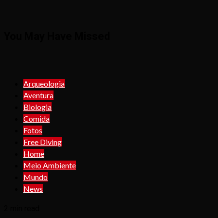
You May Have Missed
Arqueologia
Aventura
Biologia
Comida
Fotos
Free Diving
Home
Meio Ambiente
Mundo
News
2 min read