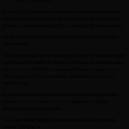
Por sorte, Gràcia lembrou que outros mergulhadores tinham
mencionado a existência de um bolsão de ar em uma câmara
próxima. Ele levou Mascaró até lá, onde discutiram as opções.
Os dois sabiam que só havia ar suficiente para que um deles
sobrevivesse.
“Decidimos então que eu ficaria e que Guillem iria buscar ajuda.
Ele estava mais magro do que eu e precisava de menos ar para
respirar. Eu também tinha mais experiência em respirar ar de
caverna, que tem níveis mais altos de dióxido de carbono”,
conta Gràcia.
A dupla planejou uma rota alternativa e mais longa no mapa.
Mascaró teria que fazer parte da viagem sem qualquer
orientação e poderia se perder.
“Era como tentar dirigir um carro em uma noite com muita
neblina”, diz Gràcia.