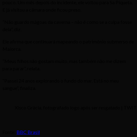
pouco. Um mês depois do incidente, ele voltou para Sa Piqueta.
E já visitou a câmara onde ficou preso.
“Não guardo mágoas da caverna – não é como se a culpa fosse
dela”, diz.
Ele afirma que continuará mapeando o patrimônio submerso de
Maiorca.
“Meus filhos não gostam muito, mas também não me dizem
para parar”, relata.
“Passei 24 anos explorando o fundo do mar. Está no meu
sangue”, finaliza.
Xisco Gràcia, fotografado logo após ser resgatado | 
Fonte:
BBC Brasil