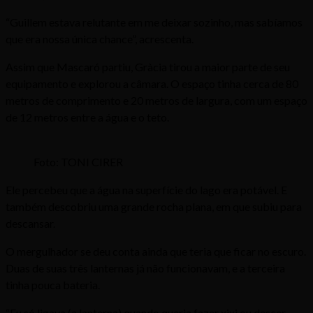
“Guillem estava relutante em me deixar sozinho, mas sabíamos
que era nossa única chance”, acrescenta.
Assim que Mascaró partiu, Gràcia tirou a maior parte de seu
equipamento e explorou a câmara. O espaço tinha cerca de 80
metros de comprimento e 20 metros de largura, com um espaço
de 12 metros entre a água e o teto.
Foto: TONI CIRER
Ele percebeu que a água na superfície do lago era potável. E
também descobriu uma grande rocha plana, em que subiu para
descansar.
O mergulhador se deu conta ainda que teria que ficar no escuro.
Duas de suas três lanternas já não funcionavam, e a terceira
tinha pouca bateria.
“Eu só ligava (a lanterna) quando queria fazer xixi ou descer