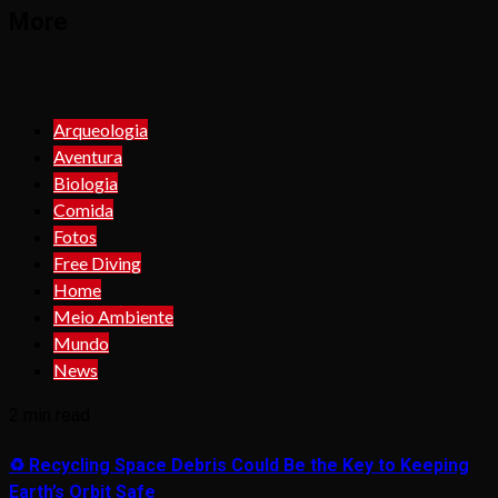
More
Arqueologia
Aventura
Biologia
Comida
Fotos
Free Diving
Home
Meio Ambiente
Mundo
News
2 min read
♻️ Recycling Space Debris Could Be the Key to Keeping
Earth’s Orbit Safe