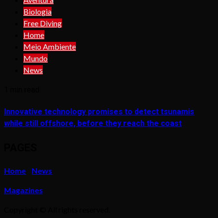
Biologia
Free Diving
Home
Meio Ambiente
Mundo
News
1 min read
Innovative technology promises to detect tsunamis
while still offshore, before they reach the coast
PAGES
Home
News
Magazines
Copyright © All rights reserved.