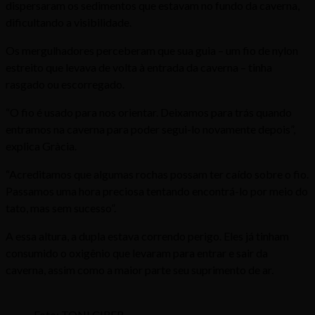
dispersaram os sedimentos que estavam no fundo da caverna,
dificultando a visibilidade.
Os mergulhadores perceberam que sua guia – um fio de nylon
estreito que levava de volta à entrada da caverna – tinha
rasgado ou escorregado.
“O fio é usado para nos orientar. Deixamos para trás quando
entramos na caverna para poder segui-lo novamente depois”,
explica Gràcia.
“Acreditamos que algumas rochas possam ter caído sobre o fio.
Passamos uma hora preciosa tentando encontrá-lo por meio do
tato, mas sem sucesso”.
A essa altura, a dupla estava correndo perigo. Eles já tinham
consumido o oxigênio que levaram para entrar e sair da
caverna, assim como a maior parte seu suprimento de ar.
Foto: TONI CIRER