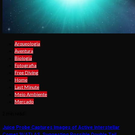
Arqueologia
Aventura
Biologia
Fotografia
Free Diving
Home
Last Minute
Meio Ambiente
Mercado
2 min read
Juice Probe Captures Images of Active Interstellar
Comet 3I/ATLAS, Suggesting Possible Double Tail