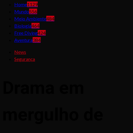
Home
1129
Mundo
556
Meio Ambiente
484
Biologia
464
Free Diving
424
Aventura
384
News
Segurança
Drama em
mergulho de