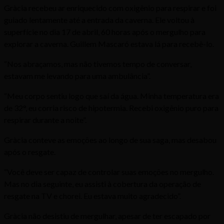
Gràcia recebeu ar enriquecido com oxigênio para respirar e foi
guiado lentamente até a entrada da caverna. Ele voltou à
superfície no dia 17 de abril, 60 horas após o mergulho para
explorar a caverna. Guillem Mascaró estava lá para recebê-lo.
“Nos abraçamos, mas não tivemos tempo de conversar,
estavam me levando para uma ambulância”.
“Meu corpo sentiu logo que saí da água. Minha temperatura era
de 32°, eu corria risco de hipotermia. Recebi oxigênio puro para
respirar durante a noite”.
Gràcia conteve as emoções ao longo de sua saga, mas desabou
após o resgate.
“Você deve ser capaz de controlar suas emoções no mergulho.
Mas no dia seguinte, eu assisti à cobertura da operação de
resgate na TV e chorei. Eu estava muito agradecido”.
Gràcia não desistiu de mergulhar, apesar de ter escapado por