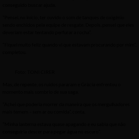
conseguido buscar ajuda.
“Pensei, no início, ter ouvido o som de tanques de oxigênio
sendo enchidos pela equipe de resgate. Depois, pensei que eles
deveriam estar tentando perfurar a rocha”.
“Fiquei muito feliz quando vi que estavam procurando por mim”,
completou.
Foto: TONI CIRER
Mas, de repente, os ruídos pararam e Gràcia enfrentou o
momento mais sombrio de sua saga.
“Achei que poderia morrer da maneira que os mergulhadores
mais temem – sem ar ou comida”, conta.
“Minha lanterna estava quase apagando e eu sabia que não
conseguiria descer para pegar água no escuro”.