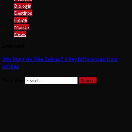
Biologia
Destinos
Home
Mundo
News
2 min read
Why Don’t We Ride Zebras? 3 Key Differences from
Horses
Search for: