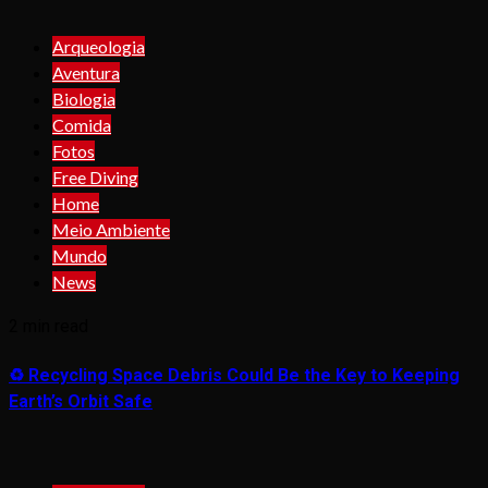
Arqueologia
Aventura
Biologia
Comida
Fotos
Free Diving
Home
Meio Ambiente
Mundo
News
2 min read
♻️ Recycling Space Debris Could Be the Key to Keeping
Earth’s Orbit Safe