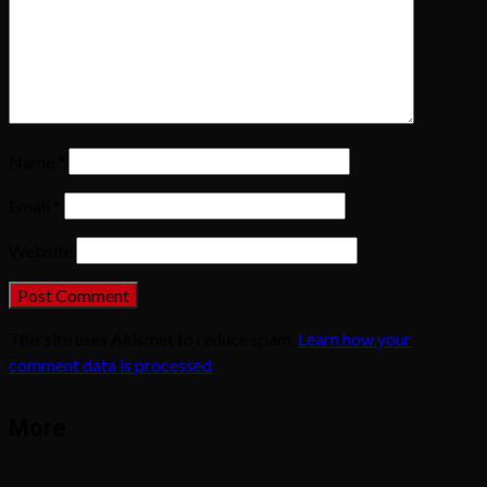
Name
*
Email
*
Website
This site uses Akismet to reduce spam.
Learn how your
comment data is processed
.
More