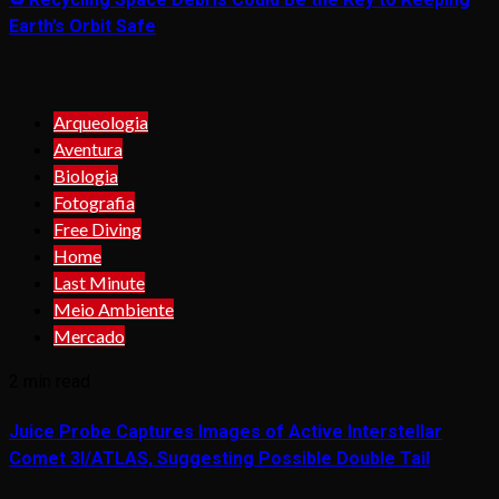
Earth’s Orbit Safe
Arqueologia
Aventura
Biologia
Fotografia
Free Diving
Home
Last Minute
Meio Ambiente
Mercado
2 min read
Juice Probe Captures Images of Active Interstellar
Comet 3I/ATLAS, Suggesting Possible Double Tail