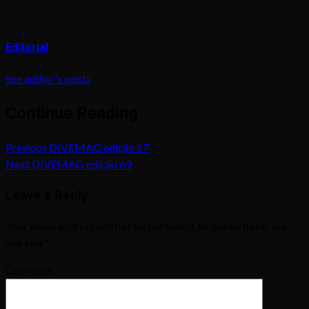
Editorial
See author's posts
Continue Reading
Previous
DIVEMAG edição 67
Next
DIVEMAG edição 69
Leave a Reply
Your email address will not be published.
Required fields are
marked
*
Comment