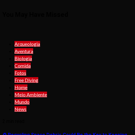
You May Have Missed
Arqueologia
Aventura
Biologia
Comida
Fotos
Free Diving
Home
Meio Ambiente
Mundo
News
2 min read
♻️ Recycling Space Debris Could Be the Key to Keeping