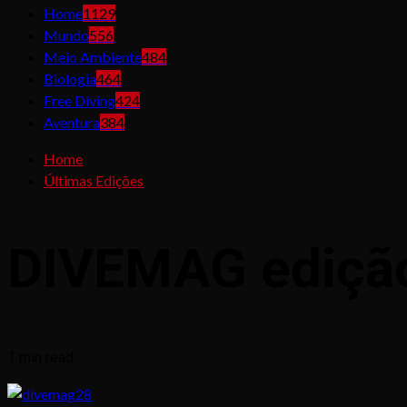
Home
1129
Mundo
556
Meio Ambiente
484
Biologia
464
Free Diving
424
Aventura
384
Home
Últimas Edições
DIVEMAG ediçã
1 min read