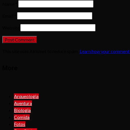
Name
*
Email
*
Website
This site uses Akismet to reduce spam.
Learn how your comment 
More
Arqueologia
Aventura
Biologia
Comida
Fotos