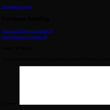
See author's posts
Continue Reading
Previous
DIVEMAG edição 27
Next
DIVEMAG edição 29
Leave a Reply
Your email address will not be published.
Required fields are ma
Comment