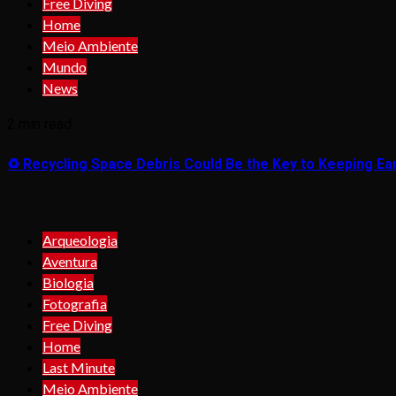
Free Diving
Home
Meio Ambiente
Mundo
News
2 min read
♻️ Recycling Space Debris Could Be the Key to Keeping Ear
Arqueologia
Aventura
Biologia
Fotografia
Free Diving
Home
Last Minute
Meio Ambiente