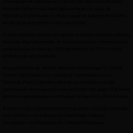
Uma equipe de caça tesouros da Flórida descobriu um velho
navio de 450 anos que naufragou ao largo da costa da
República Dominicana, é a maior carga de talheres de estanho
do século já descoberta, e isso não é tudo.
O navio também estava carregando artefatos únicos e valiosos,
incluindo algumas moedas de prata espanholas extremamente
raras datadas do final de 1400 até meados de 1500 e vários
artefatos de ouro também.
Mergulhadores da “Anchor Research and Salvage” (a Global
Marine Exploration, Inc. company), trabalhando com a
Fundação Punta Cana descobriram os destroços e estão
trabalhando na recuperação dos artefatos, dos quais 75% serão
em breve apresentados nos Museus da República Dominicana.
A Anchor está cuidadosamente escavando o local do naufrágio
sob contrato com a divisão do Patrimônio Cultural
Subaquático do Ministério de Cultura Dominicana.