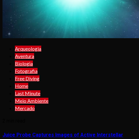
Arqueologia
Aventura
Biologia
Fotografia
Free Diving
Home
Last Minute
Meio Ambiente
Mercado
2 min read
Juice Probe Captures Images of Active Interstellar