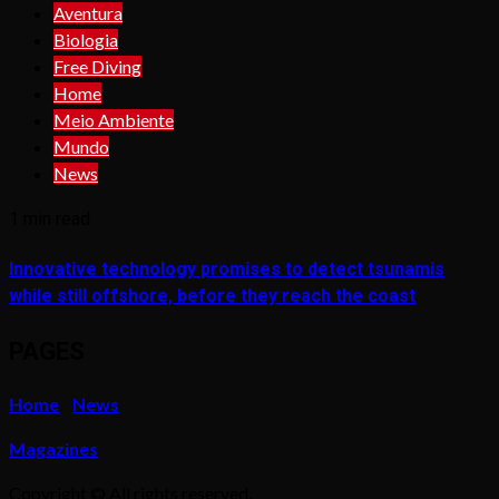
Aventura
Biologia
Free Diving
Home
Meio Ambiente
Mundo
News
1 min read
Innovative technology promises to detect tsunamis
while still offshore, before they reach the coast
PAGES
Home
News
Magazines
Copyright © All rights reserved.