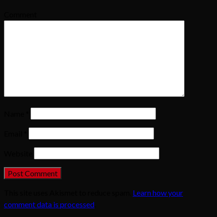
Comment
Name
*
Email
*
Website
This site uses Akismet to reduce spam.
Learn how your
comment data is processed
.