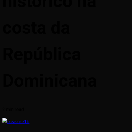
histórico na
costa da
República
Dominicana
2 min read