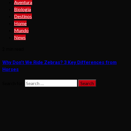
Aventura
Biologia
Destinos
Home
Mundo
News
2 min read
Why Don’t We Ride Zebras? 3 Key Differences from
Horses
Search for: