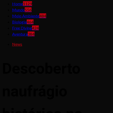
Home
1129
Mundo
556
Meio Ambiente
484
Biologia
464
Free Diving
424
Aventura
384
News
Descoberto
naufrágio