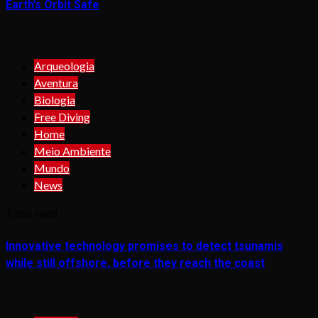
Earth’s Orbit Safe
Arqueologia
Aventura
Biologia
Free Diving
Home
Meio Ambiente
Mundo
News
1 min read
Innovative technology promises to detect tsunamis
while still offshore, before they reach the coast