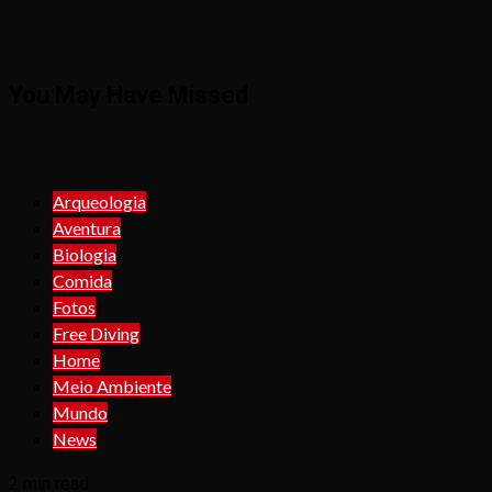
You May Have Missed
Arqueologia
Aventura
Biologia
Comida
Fotos
Free Diving
Home
Meio Ambiente
Mundo
News
2 min read