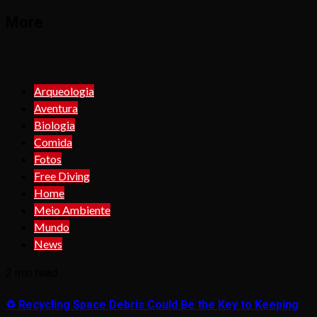
More
Arqueologia
Aventura
Biologia
Comida
Fotos
Free Diving
Home
Meio Ambiente
Mundo
News
2 min read
♻️ Recycling Space Debris Could Be the Key to Keeping