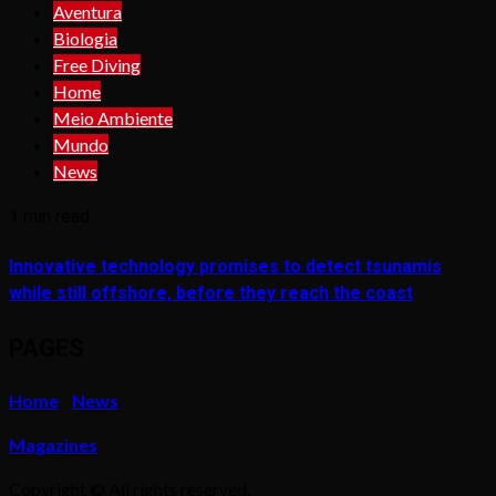
Aventura
Biologia
Free Diving
Home
Meio Ambiente
Mundo
News
1 min read
Innovative technology promises to detect tsunamis
while still offshore, before they reach the coast
PAGES
Home
News
Magazines
Copyright © All rights reserved.