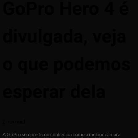
GoPro Hero 4 é
divulgada, veja
o que podemos
esperar dela
2 min read
A GoPro sempre ficou conhecida como a melhor câmara