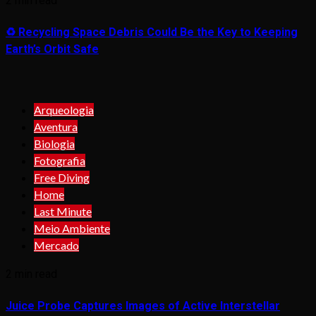
2 min read
♻️ Recycling Space Debris Could Be the Key to Keeping
Earth’s Orbit Safe
Arqueologia
Aventura
Biologia
Fotografia
Free Diving
Home
Last Minute
Meio Ambiente
Mercado
2 min read
Juice Probe Captures Images of Active Interstellar