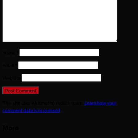
Name
*
Email
*
Website
This site uses Akismet to reduce spam.
Learn how your
comment data is processed
.
More