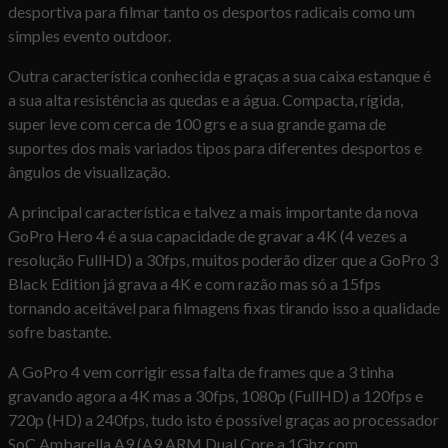
desportiva para filmar tanto os desportos radicais como um
simples evento outdoor.
Outra característica conhecida e graças a sua caixa estanque é
a sua alta resistência as quedas e a água. Compacta, rígida,
super leve com cerca de 100 grs e a sua grande gama de
suportes dos mais variados tipos para diferentes desportos e
ângulos de visualização.
A principal característica e talvez a mais importante da nova
GoPro Hero 4 é a sua capacidade de gravar a 4K (4 vezes a
resolução FullHD) a 30fps, muitos poderão dizer que a GoPro 3
Black Edition já grava a 4K e com razão mas só a 15fps
tornando aceitável para filmagens fixas tirando isso a qualidade
sofre bastante.
A GoPro 4 vem corrigir essa falta de frames que a 3 tinha
gravando agora a 4K mas a 30fps, 1080p (FullHD) a 120fps e
720p (HD) a 240fps, tudo isto é possível graças ao processador
SoC Ambarella A9 (A9 ARM Dual Core a 1Ghz com