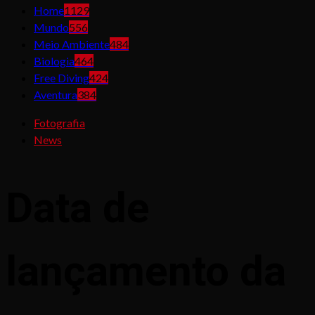
Home
1129
Mundo
556
Meio Ambiente
484
Biologia
464
Free Diving
424
Aventura
384
Fotografia
News
Data de
lançamento da