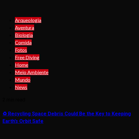
Arqueologia
Aventura
Biologia
Comida
Fotos
Free Diving
Home
Meio Ambiente
Mundo
News
2 min read
♻️ Recycling Space Debris Could Be the Key to Keeping
Earth’s Orbit Safe