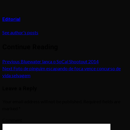
Editorial
See author's posts
Continue Reading
Previous
Bluewater lança o SoCal Shootout 2014
Next
Foto de pinguim escapando de foca vence concurso de
vida selvagem
Leave a Reply
Your email address will not be published.
Required fields are
marked
*
Comment