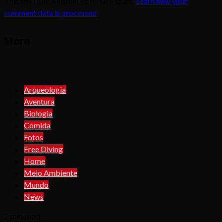
This site uses Akismet to reduce spam.
Learn how your
comment data is processed
.
More
Arqueologia
Aventura
Biologia
Comida
Fotos
Free Diving
Home
Meio Ambiente
Mundo
News
2 min read