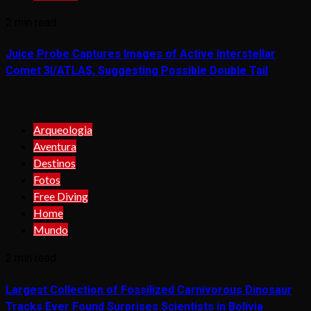
2 min read
Juice Probe Captures Images of Active Interstellar
Comet 3I/ATLAS, Suggesting Possible Double Tail
Arqueologia
Aventura
Destinos
Fotos
Free Diving
Home
Mundo
2 min read
Largest Collection of Fossilized Carnivorous Dinosaur
Tracks Ever Found Surprises Scientists in Bolivia