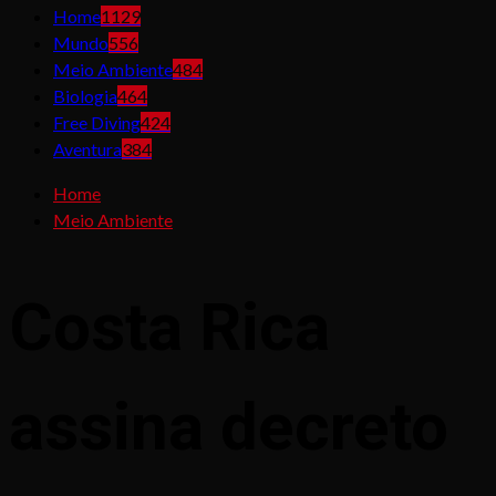
Home
1129
Mundo
556
Meio Ambiente
484
Biologia
464
Free Diving
424
Aventura
384
Home
Meio Ambiente
Costa Rica
assina decreto