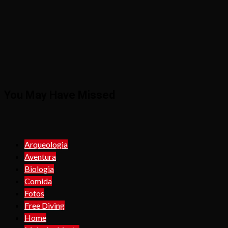
You May Have Missed
Arqueologia
Aventura
Biologia
Comida
Fotos
Free Diving
Home