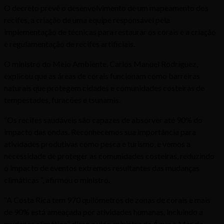
O decreto prevê o desenvolvimento de um mapeamento dos
recifes, a criação de uma equipe responsável pela
implementação de técnicas para restaurar os corais e a criação
e regulamentação de recifes artificiais.
O ministro do Meio Ambiente, Carlos Manuel Rodríguez,
explicou que as áreas de corais funcionam como barreiras
naturais que protegem cidades e comunidades costeiras de
tempestades, furacões e tsunamis.
“Os recifes saudáveis ​​são capazes de absorver até 90% do
impacto das ondas. Reconhecemos sua importância para
atividades produtivas como pesca e turismo, e vemos a
necessidade de proteger as comunidades costeiras, reduzindo
o impacto de eventos extremos resultantes das mudanças
climáticas “, afirmou o ministro.
“A Costa Rica tem 970 quilômetros de zonas de corais e mais
de 90% está ameaçada por atividades humanas, incluindo a
mudança climática”, disse a vice-ministra da Água e Mar da