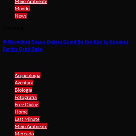
Meio Ambiente
Mundo
News
2 min read
♻️ Recycling Space Debris Could Be the Key to Keeping
Earth’s Orbit Safe
Arqueologia
Aventura
Biologia
Fotografia
Free Diving
Home
Last Minute
Meio Ambiente
Mercado