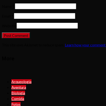
Name
*
Email
*
Website
This site uses Akismet to reduce spam.
Learn how your comment 
More
Arqueologia
Aventura
Biologia
Comida
Fotos