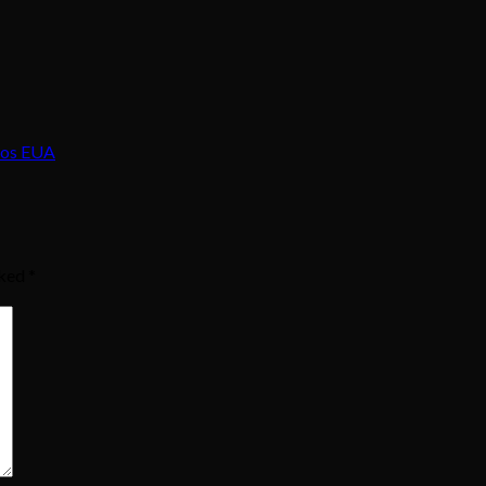
 nos EUA
rked
*