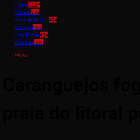
Home
1129
Mundo
556
Meio Ambiente
484
Biologia
464
Free Diving
424
Aventura
384
News
Caranguejos fo
praia do litoral 