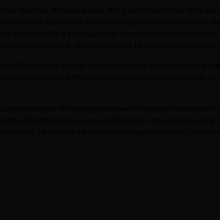
ber de 200 a 300 caranguejos. Até a tarde desta terça-feira, quase
a que cerca de 1 milhão de exemplares apareceram nos cerca de 2
rda ambiental. Ele e a bióloga estão a procura de voluntários para
nguezal nas margens do Rio Guaratuba, a 14 km da praia onde apar
 da região que ficaram impressionados com a quantidade de cara
 tivesse vindo de bicicleta não conseguiria passar pela faixa de ar
ou a praia tomada de caranguejos quando foi pescar na tarde desta 
nselmo Bugatti Junior, que veio de São Paulo com a família passar
oltei. É curioso. Vai ser mais uma cena para a história”, disse ele