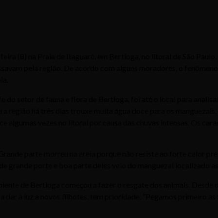
eira (8) na Praia de Itaguaré, em Bertioga, no litoral de São Pau
assavam pela região. De acordo com alguns moradores, o fenômeno
ia.
e do setor de fauna e flora de Bertioga, foi até o local para analis
ngiu a região há três dias trouxe muita água doce para os mangueza
e algumas vezes no litoral por causa das chuvas intensas. Os cara
 Grande parte morreu na areia porque não resiste ao forte calor pr
de grande porte e boa parte deles veio do manguezal localizado as
ente de Bertioga começou a fazer o resgate dos animais. Desde d
a dar à luz a novos filhotes, tem prioridade. “Pegamos primeiro a