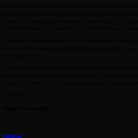
Os animais são colocados em caixas, que tem a capacidade de rece
ambiental Renato Soares Cordeiro, responsável pela área, estim
trabalho de formiguinha. Precisaríamos de um mutirão”, diz o gua
no final de semana. Os caranguejos vivos são levados para o ma
O fenômeno ambiental atraiu uma série de moradores e turistas
de 53 anos, disse que nunca tinha visto uma cena parecida. “Se eu
jeito nisso né”, falou.
Já Alberto Orsini, que tem casa em Bertioga há 19 anos, encontr
disse sua esposa, a professora Stela Fernandes. O comerciante A
registrar o momento. “Vim cedo e me impressionei com isso. Agora v
Fonte: G1
About The Author
Editorial