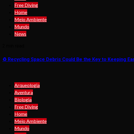
Free Diving
Home
Meio Ambiente
Mundo
News
2 min read
♻️ Recycling Space Debris Could Be the Key to Keeping Ear
Arqueologia
Aventura
Biologia
Free Diving
Home
Meio Ambiente
Mundo