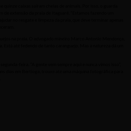
 quinze caixas saíram cheias de animais. Por isso, o guarda
km de extensão da praia de Itaguaré. “Estamos fazendo um
 ajudar no resgate e limpeza da praia, que deve terminar apenas
eceram.
nguejos na praia. O advogado mineiro Marco Antonio Mendonça,
eia. Está até fedendo de tanto caranguejo. Mas a natureza dá um
segunda-feira. “A gente vem sempre aqui e nunca vimos isso”,
 uns dias em Bertioga, trouxe até uma máquina fotográfica para
.