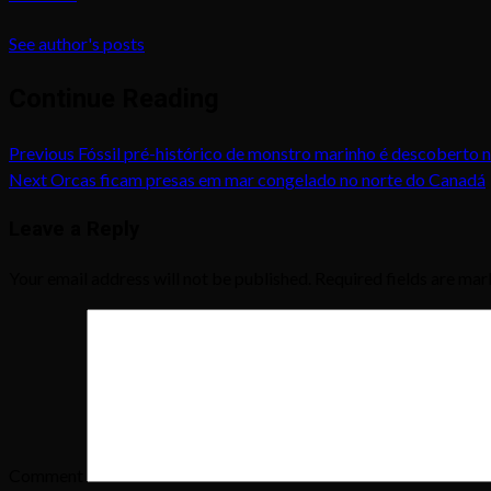
See author's posts
Continue Reading
Previous
Fóssil pré-histórico de monstro marinho é descoberto
Next
Orcas ficam presas em mar congelado no norte do Canadá
Leave a Reply
Your email address will not be published.
Required fields are ma
Comment