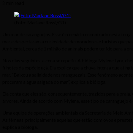
3 min read
(Foto: Mariane Rossi/G1)
Um mar de caranguejos. Esse é o cenário encontrado nesta terça-f
mar e despertaram a curiosidade de moradores e turistas que p
Ambiental, cerca de 1 milhão de animais podem ter ido para a pra
Nos dias seguintes, a cena se repetiu. A bióloga Mylene Lyra, chef
filhotes da espécie uçá. Ela explica que a chuva intensa que ati
mar. “Baixou a salinidade nos manguezais. Esse fenômeno acontec
procuram a água salgada do mar”, explica a bióloga.
Ela conta que eles são, consequentemente, trazidos para a praia.
árvores. Ainda de acordo com Mylene, esse tipo de caranguejo é 
Uma equipe de operações ambientais da Secretaria de Meio Ambi
As fêmeas, principalmente aquelas que estão com ovos e prestes 
explica a bióloga.