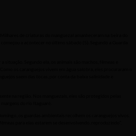
lo. Milhares de criaturas do manguezal amanheceram na beira do
 começou a acontecer no último sábado (5). Segundo a Guarda
ar a situação. Segundo ela, os animais são machos, fêmeas e
is. Como os caranguejos vivem em água salobra, eles procuraram o
nguejos saem das tocas, por conta da baixa salinidade e
esente na região. Nos manguezais, eles são protegidos pelas
 margens do rio Itaguaré.
omingo, os guardas ambientais recolhem os caranguejos vivos.
s fêmeas para elas estarem se desenvolvendo, reproduzindo”,