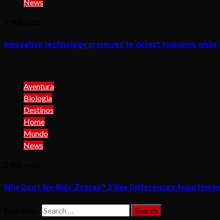
News
1 min read
Innovative technology promises to detect tsunamis while s
Aventura
Biologia
Destinos
Home
Mundo
News
2 min read
Why Don’t We Ride Zebras? 3 Key Differences from Hors
Search for: