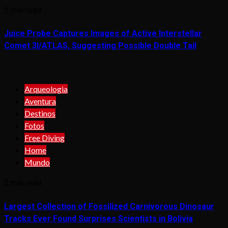
2 min read
Juice Probe Captures Images of Active Interstellar
Comet 3I/ATLAS, Suggesting Possible Double Tail
Arqueologia
Aventura
Destinos
Fotos
Free Diving
Home
Mundo
2 min read
Largest Collection of Fossilized Carnivorous Dinosaur
Tracks Ever Found Surprises Scientists in Bolivia