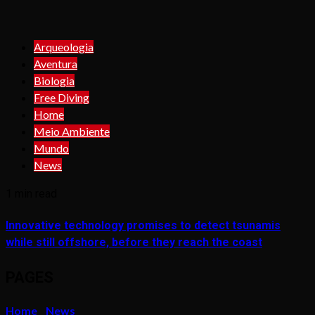
Arqueologia
Aventura
Biologia
Free Diving
Home
Meio Ambiente
Mundo
News
1 min read
Innovative technology promises to detect tsunamis
while still offshore, before they reach the coast
PAGES
Home
News