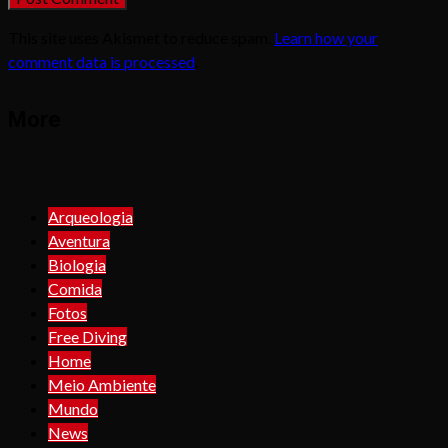
This site uses Akismet to reduce spam.
Learn how your
comment data is processed
.
More
Arqueologia
Aventura
Biologia
Comida
Fotos
Free Diving
Home
Meio Ambiente
Mundo
News