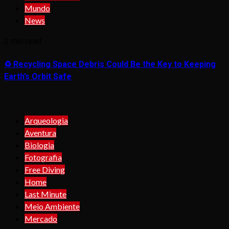
Mundo
News
2 min read
♻️ Recycling Space Debris Could Be the Key to Keeping
Earth’s Orbit Safe
Arqueologia
Aventura
Biologia
Fotografia
Free Diving
Home
Last Minute
Meio Ambiente
Mercado