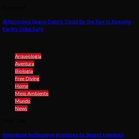
2 min read
♻️ Recycling Space Debris Could Be the Key to Keeping
Earth’s Orbit Safe
Arqueologia
Aventura
Biologia
Free Diving
Home
Meio Ambiente
Mundo
News
1 min read
Innovative technology promises to detect tsunamis