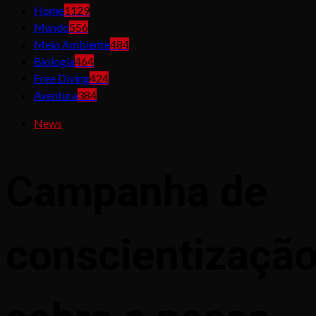
Home
1129
Mundo
556
Meio Ambiente
484
Biologia
464
Free Diving
424
Aventura
384
News
Campanha de
conscientizaçã