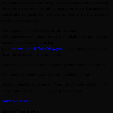
conscientização, contamos com a colaboração para impressão
e fixação do cartaz informativo (anexo) em local adequado de
seu estabelecimento de modo a proporcionar a visualização do
mesmo pelo público.
Caso queiram inserir o logo ou nome de seu
estabelecimento/entidade no cartaz, solicitamos que nos seja
encaminhado o arquivo do logo
para
apamarinhalc@fflorestal.sp.gov.br
, de modo que possamos
inseri-lo no material da campanha.
Após a inclusão enviaremos o cartaz pronto para divulgação.
Estamos à disposição para dúvidas e esclarecimentos.
APA Marinha Litoral Centro – Fundação Florestal/SMA – (13)
3261-3445/ (13) 3261-8323/ (13) 3261-7154
Baixe o PDF aqui
About The Author