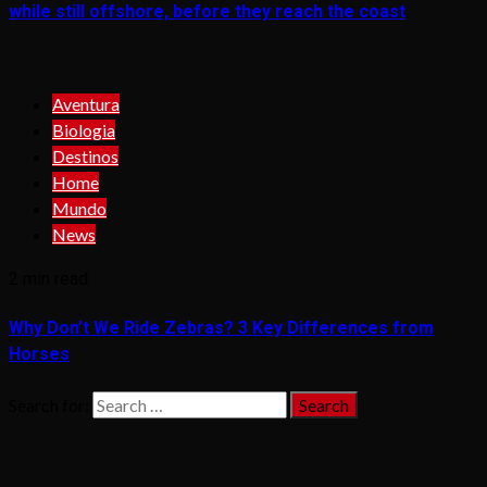
while still offshore, before they reach the coast
Aventura
Biologia
Destinos
Home
Mundo
News
2 min read
Why Don’t We Ride Zebras? 3 Key Differences from
Horses
Search for: