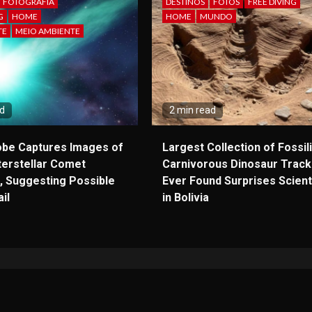
FOTOGRAFIA
DESTINOS
FOTOS
FREE DIVING
G
HOME
HOME
MUNDO
TE
MEIO AMBIENTE
ad
2 min read
obe Captures Images of
Largest Collection of Fossil
terstellar Comet
Carnivorous Dinosaur Trac
, Suggesting Possible
Ever Found Surprises Scient
il
in Bolivia