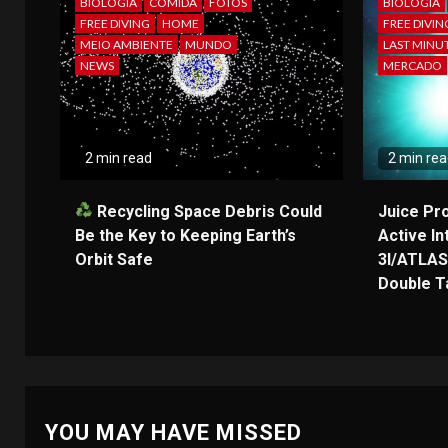
BIOLOGIA
COMIDA
FOTOS
BIOLOGIA
FREE DIVING
HOME
FREE DIVIN
MEIO AMBIENTE
MUNDO
LAST MINU
NEWS
MERCADO
2 min read
2 min re
Recycling Space Debris Could
Juice Pr
Be the Key to Keeping Earth’s
Active In
Orbit Safe
3I/ATLAS
Double Ta
YOU MAY HAVE MISSED