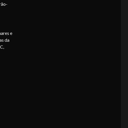
rão-
mares e
as da
C,