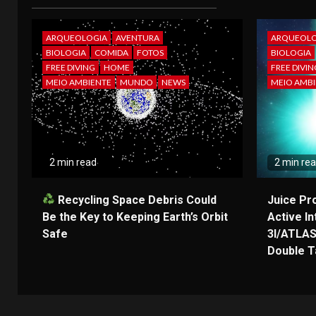
ARQUEOLOGIA
AVENTURA
ARQUEOLO
BIOLOGIA
COMIDA
FOTOS
BIOLOGIA
FREE DIVING
HOME
FREE DIVIN
MEIO AMBIENTE
MUNDO
NEWS
MEIO AMBI
2 min read
2 min re
Recycling Space Debris Could
Juice Pr
Be the Key to Keeping Earth’s Orbit
Active In
Safe
3I/ATLAS
Double Ta