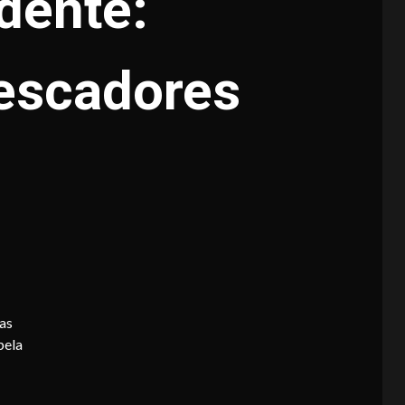
dente:
escadores
as
pela