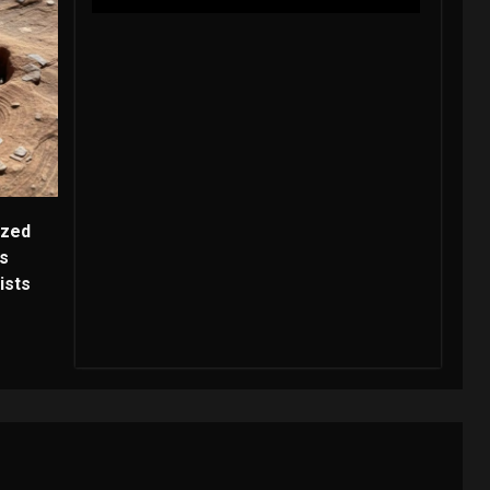
ized
ks
ists