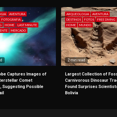
GIA
AVENTURA
ARQUEOLOGIA
AVENTURA
FOTOGRAFIA
DESTINOS
FOTOS
FREE DIVING
G
HOME
LAST MINUTE
HOME
MUNDO
ENTE
MERCADO
ad
2 min read
obe Captures Images of
Largest Collection of Foss
terstellar Comet
Carnivorous Dinosaur Tra
, Suggesting Possible
Found Surprises Scientists
il
Bolivia