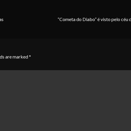
as
“Cometa do Diabo” é visto pelo céu d
lds are marked
*