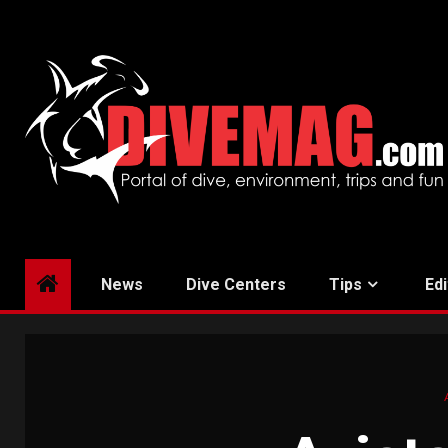
Skip
to
content
News
Dive Centers
Tips
Edi