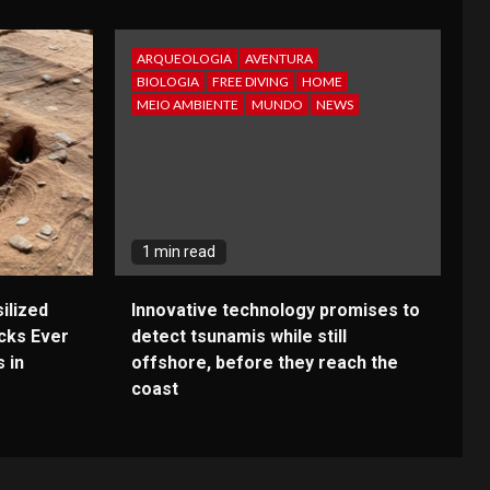
ARQUEOLOGIA
AVENTURA
BIOLOGIA
FREE DIVING
HOME
MEIO AMBIENTE
MUNDO
NEWS
1 min read
ilized
Innovative technology promises to
cks Ever
detect tsunamis while still
 in
offshore, before they reach the
coast