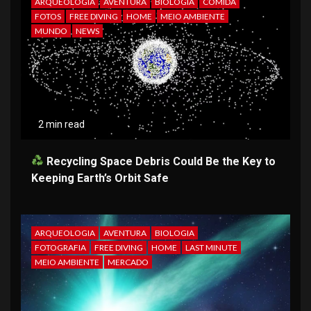
ARQUEOLOGIA
AVENTURA
BIOLOGIA
COMIDA
FOTOS
FREE DIVING
HOME
MEIO AMBIENTE
MUNDO
NEWS
2 min read
Recycling Space Debris Could Be the Key to
Keeping Earth’s Orbit Safe
ARQUEOLOGIA
AVENTURA
BIOLOGIA
FOTOGRAFIA
FREE DIVING
HOME
LAST MINUTE
MEIO AMBIENTE
MERCADO