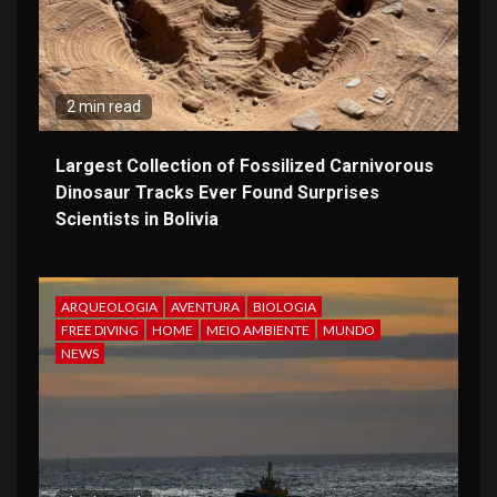
2 min read
Largest Collection of Fossilized Carnivorous
Dinosaur Tracks Ever Found Surprises
Scientists in Bolivia
ARQUEOLOGIA
AVENTURA
BIOLOGIA
FREE DIVING
HOME
MEIO AMBIENTE
MUNDO
NEWS