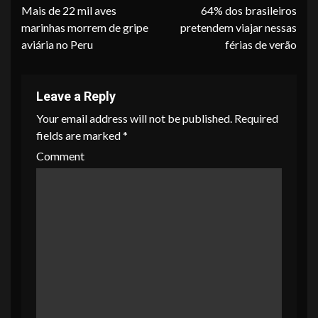
Mais de 22 mil aves
64% dos brasileiros
Reading
marinhas morrem de gripe
pretendem viajar nessas
aviária no Peru
férias de verão
Leave a Reply
Your email address will not be published.
Required
fields are marked
*
Comment