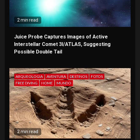
2 min read
Juice Probe Captures Images of Active
Interstellar Comet 3I/ATLAS, Suggesting
Possible Double Tail
ARQUEOLOGIA
AVENTURA
DESTINOS
FOTOS
FREE DIVING
HOME
MUNDO
2 min read