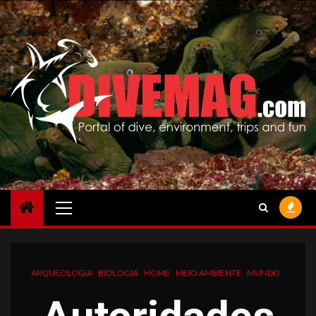
Skip
to
content
Primary
Menu
ARQUEOLOGIA
BIOLOGIA
HOME
MEIO AMBIENTE
MUNDO