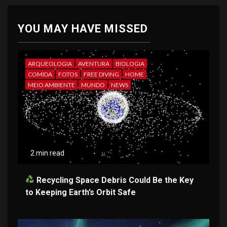
YOU MAY HAVE MISSED
ARQUEOLOGIA
AVENTURA
BIOLOGIA
COMIDA
FOTOS
FREE DIVING
HOME
MEIO AMBIENTE
MUNDO
NEWS
2 min read
Recycling Space Debris Could Be the Key
to Keeping Earth’s Orbit Safe