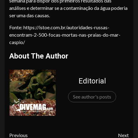
semana para dispor dos primeiros resultados das
análises e determinar se a contaminação da água poderia
ser uma das causas.
Fonte: https://istoe.com.br/autoridades-russas-
encontram-2-500-focas-mortas-nas-praias-do-mar-
caspio/
About The Author
Editorial
See author's posts
Continue
Previous
Next