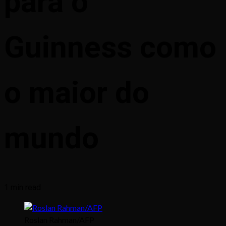
para o
Guinness como
o maior do
mundo
1 min read
Roslan Rahman/AFP