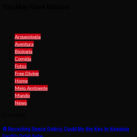
You May Have Missed
Arqueologia
Aventura
Biologia
Comida
Fotos
Free Diving
Home
Meio Ambiente
Mundo
News
2 min read
♻️ Recycling Space Debris Could Be the Key to Keeping
Earth’s Orbit Safe