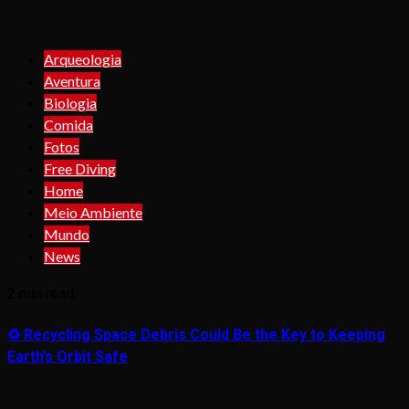
Arqueologia
Aventura
Biologia
Comida
Fotos
Free Diving
Home
Meio Ambiente
Mundo
News
2 min read
♻️ Recycling Space Debris Could Be the Key to Keeping
Earth’s Orbit Safe