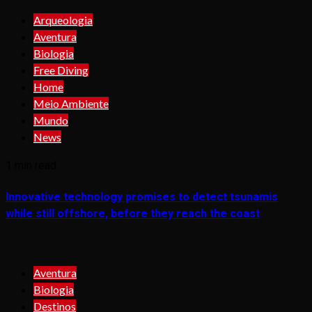
Arqueologia
Aventura
Biologia
Free Diving
Home
Meio Ambiente
Mundo
News
1 min read
Innovative technology promises to detect tsunamis
while still offshore, before they reach the coast
Aventura
Biologia
Destinos