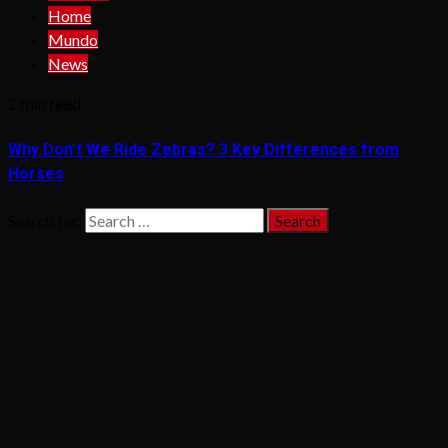
Home
Mundo
News
2 min read
Why Don’t We Ride Zebras? 3 Key Differences from
Horses
Search for: