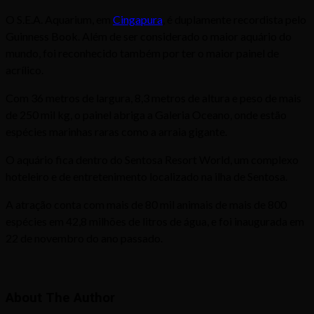
O S.E.A. Aquarium, em
Cingapura
, é duplamente recordista pelo
Guinness Book. Além de ser considerado o maior aquário do
mundo, foi reconhecido também por ter o maior painel de
acrílico.
Com 36 metros de largura, 8,3 metros de altura e peso de mais
de 250 mil kg, o painel abriga a Galeria Oceano, onde estão
espécies marinhas raras como a arraia gigante.
O aquário fica dentro do Sentosa Resort World, um complexo
hoteleiro e de entretenimento localizado na ilha de Sentosa.
A atração conta com mais de 80 mil animais de mais de 800
espécies em 42,8 milhões de litros de água, e foi inaugurada em
22 de novembro do ano passado.
About The Author