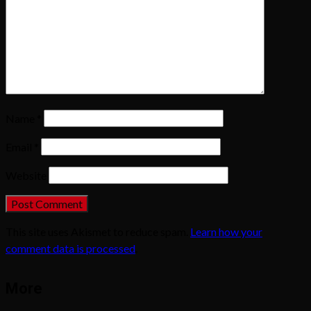
Name
*
Email
*
Website
This site uses Akismet to reduce spam.
Learn how your
comment data is processed
.
More