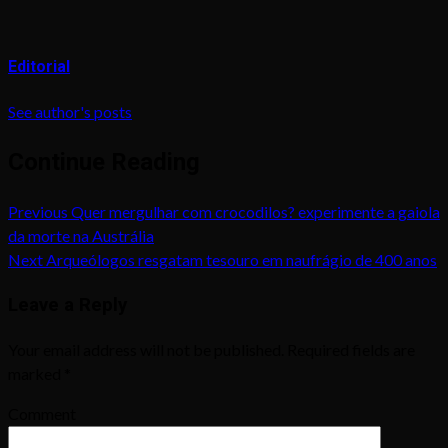
Editorial
See author's posts
Continue Reading
Previous
Quer mergulhar com crocodilos? experimente a gaiola
da morte na Austrália
Next
Arqueólogos resgatam tesouro em naufrágio de 400 anos
Leave a Reply
Your email address will not be published.
Required fields are
marked
*
Comment