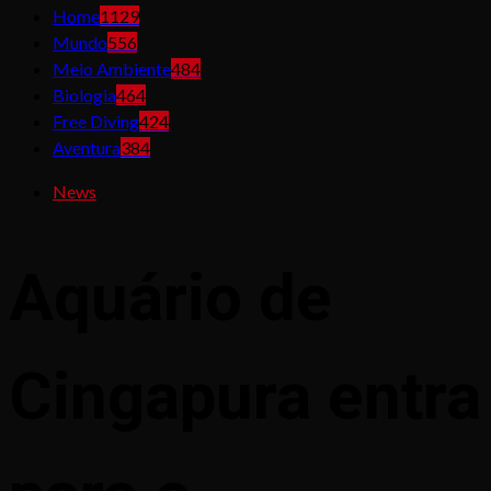
Home
1129
Mundo
556
Meio Ambiente
484
Biologia
464
Free Diving
424
Aventura
384
News
Aquário de
Cingapura entra