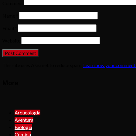
Comment
Name
*
Email
*
Website
This site uses Akismet to reduce spam.
Learn how your comment 
More
Arqueologia
Aventura
Biologia
Comida