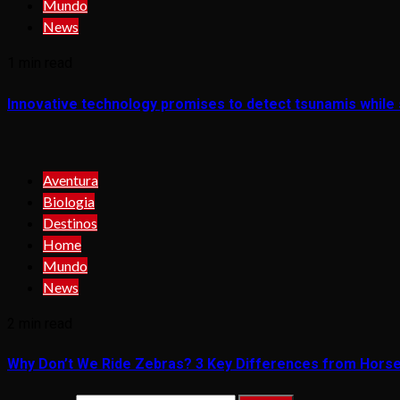
Mundo
News
1 min read
Innovative technology promises to detect tsunamis while s
Aventura
Biologia
Destinos
Home
Mundo
News
2 min read
Why Don’t We Ride Zebras? 3 Key Differences from Hors