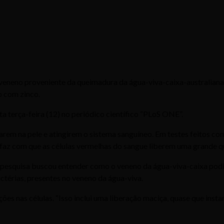
veneno proveniente da queimadura da água-viva-caixa-australiana,
 com zinco.
a terça-feira (12) no periódico científico “PLoS ONE”.
arem na pele e atingirem o sistema sanguíneo. Em testes feitos c
 faz com que as células vermelhas do sangue liberem uma grande q
 pesquisa buscou entender como o veneno da água-viva-caixa podia
térias, presentes no veneno da água-viva.
ões nas células. “Isso inclui uma liberação maciça, quase que inst