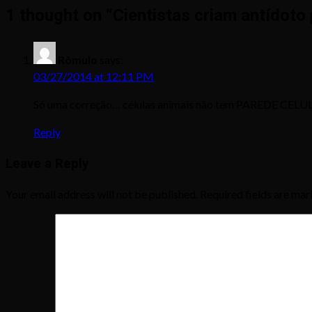
1 thought on “
Cientistas criam antídoto 
Rômulo
says:
03/27/2014 at 12:11 PM
Só uma correção… células animais não tem PAREDE C
Reply
Leave a Reply
Your email address will not be published.
Required fields are ma