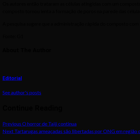
Os autores então trataram as células atingidas com um composto 
composto tornou lenta a formação de poros na parede das célul
A pesquisa sugere que a administração rápida do composto com z
Fonte: G1
About The Author
Editorial
See author's posts
Continue Reading
Previous
O horror de Taiji continua
Next
Tartarugas ameaçadas são libertadas por ONG em região d