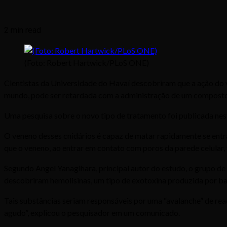
2 min read
(Foto: Robert Hartwick/PLoS ONE)
Cientistas da Universidade do Havaí descobriram que a ação do 
mundo, pode ser retardada com a administração de um composto
Uma pesquisa sobre o novo tipo de tratamento foi publicada nest
O veneno desses cnidários é capaz de matar rapidamente se entr
que o veneno, ao entrar em contato com poros da parede celular,
Segundo Angel Yanagihara, principal autor do estudo, o grupo de
descobriram hemolisinas, um tipo de exotoxina produzida por bac
Tais substâncias seriam responsáveis por uma “avalanche” de reaç
agudo”, explicou o pesquisador em um comunicado.