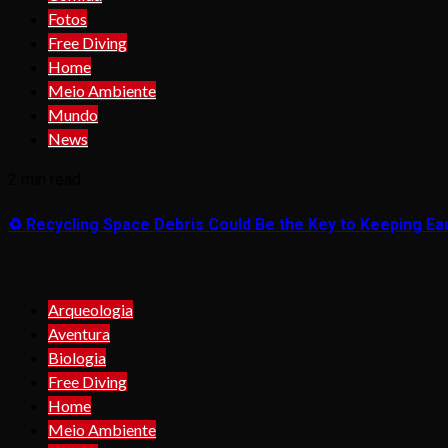
Fotos
Free Diving
Home
Meio Ambiente
Mundo
News
2 min read
♻️ Recycling Space Debris Could Be the Key to Keeping Ear
Arqueologia
Aventura
Biologia
Free Diving
Home
Meio Ambiente