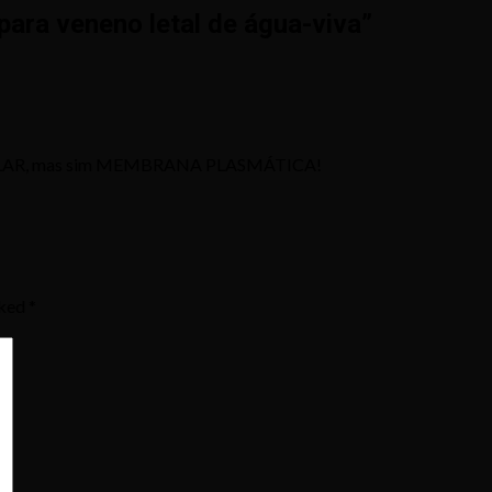
para veneno letal de água-viva
”
ELULAR, mas sim MEMBRANA PLASMÁTICA!
rked
*