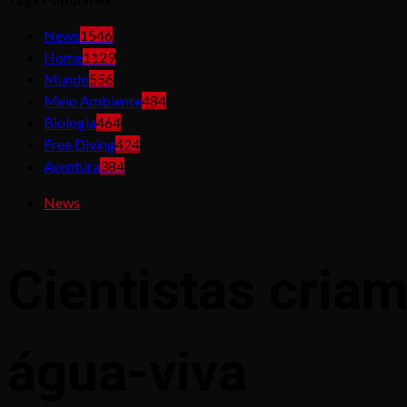
News
1546
Home
1129
Mundo
556
Meio Ambiente
484
Biologia
464
Free Diving
424
Aventura
384
News
Cientistas criam
água-viva