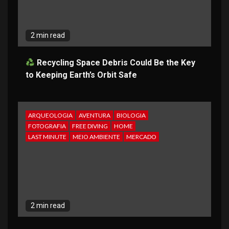
2 min read
Recycling Space Debris Could Be the Key
to Keeping Earth’s Orbit Safe
ARQUEOLOGIA
AVENTURA
BIOLOGIA
FOTOGRAFIA
FREE DIVING
HOME
LAST MINUTE
MEIO AMBIENTE
MERCADO
2 min read