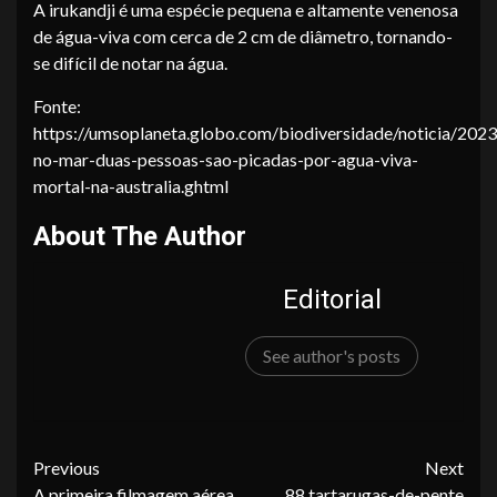
A irukandji é uma espécie pequena e altamente venenosa
de água-viva com cerca de 2 cm de diâmetro, tornando-
se difícil de notar na água.
Fonte:
https://umsoplaneta.globo.com/biodiversidade/noticia/2023
no-mar-duas-pessoas-sao-picadas-por-agua-viva-
mortal-na-australia.ghtml
About The Author
Editorial
See author's posts
Continue
Previous
Next
A primeira filmagem aérea
88 tartarugas-de-pente