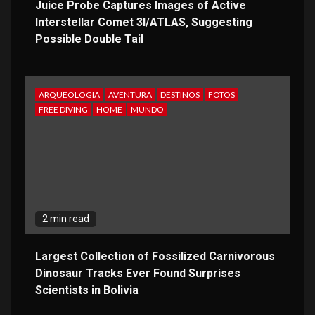
Juice Probe Captures Images of Active
Interstellar Comet 3I/ATLAS, Suggesting
Possible Double Tail
ARQUEOLOGIA
AVENTURA
DESTINOS
FOTOS
FREE DIVING
HOME
MUNDO
2 min read
Largest Collection of Fossilized Carnivorous
Dinosaur Tracks Ever Found Surprises
Scientists in Bolivia