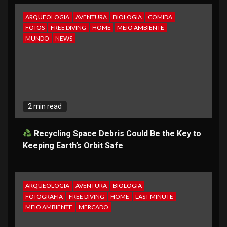
ARQUEOLOGIA
AVENTURA
BIOLOGIA
COMIDA
FOTOS
FREE DIVING
HOME
MEIO AMBIENTE
MUNDO
NEWS
2 min read
Recycling Space Debris Could Be the Key to
Keeping Earth’s Orbit Safe
ARQUEOLOGIA
AVENTURA
BIOLOGIA
FOTOGRAFIA
FREE DIVING
HOME
LAST MINUTE
MEIO AMBIENTE
MERCADO