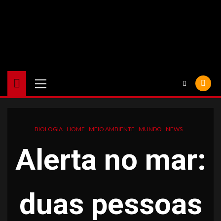
Skip
to
content
Primary
Menu
BIOLOGIA
HOME
MEIO AMBIENTE
MUNDO
NEWS
Alerta no mar:
duas pessoas