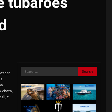
e tubarões
d
Search
pescar
for:
es
ma
a-chata,
sil, e