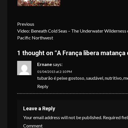
Continue
Previous
Video: Beneath Cold Seas – The Underwater Wilderness 
Reading
Pacific Northwest
1 thought on “
A França libera matança
Ernane
says:
01/04/2015 at 2:10 PM
tubarão é peixe gostoso, saudável, nutritivo, me
Reply
Leave a Reply
Your email address will not be published.
Required fie
Comment