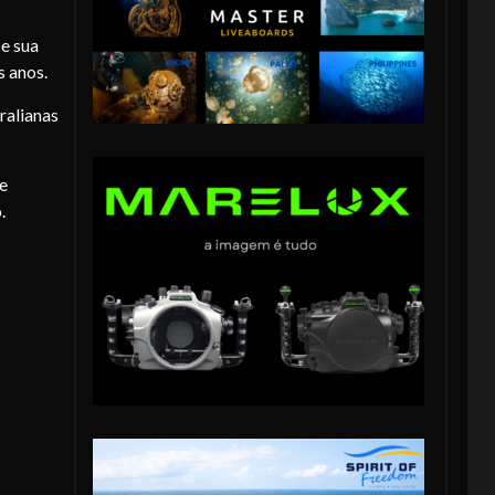
be sua
s anos.
ralianas
e
.