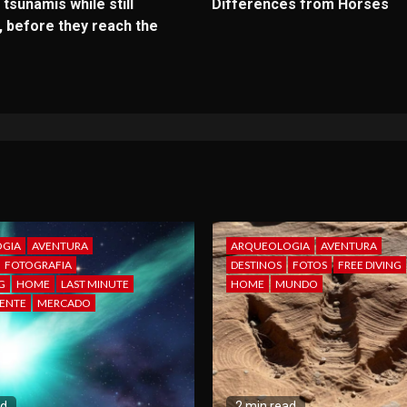
 tsunamis while still
Differences from Horses
, before they reach the
GIA
AVENTURA
ARQUEOLOGIA
AVENTURA
FOTOGRAFIA
DESTINOS
FOTOS
FREE DIVING
G
HOME
LAST MINUTE
HOME
MUNDO
ENTE
MERCADO
ad
2 min read