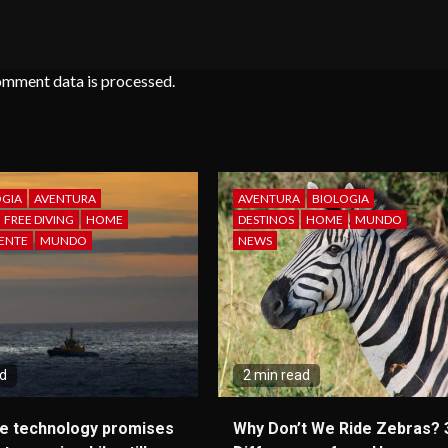
omment data is processed
.
GIA
AVENTURA
AVENTURA
BIOLOGIA
FREE DIVING
HOME
DESTINOS
HOME
MUNDO
ENTE
MUNDO
NEWS
ad
2 min read
ve technology promises
Why Don’t We Ride Zebras? 