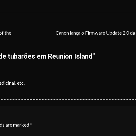
of the
Canon lança o Firmware Update 2.0 d
 de tubarões em Reunion Island
”
dicinal, etc.
lds are marked
*