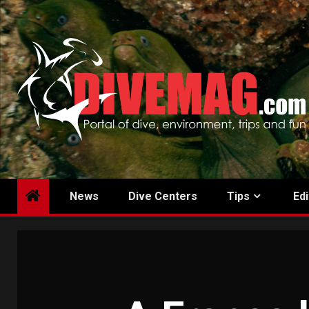
Skip
to
content
News
Dive Centers
Tips
Edi