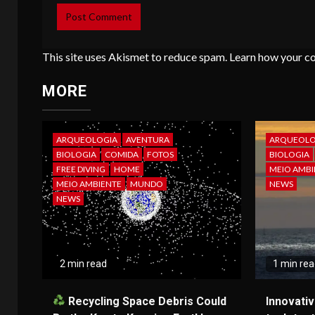
This site uses Akismet to reduce spam.
Learn how your c
MORE
ARQUEOLOGIA
AVENTURA
ARQUEOLO
BIOLOGIA
COMIDA
FOTOS
BIOLOGIA
FREE DIVING
HOME
MEIO AMBI
MEIO AMBIENTE
MUNDO
NEWS
NEWS
2 min read
1 min re
Recycling Space Debris Could
Innovati