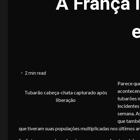
A França 
2 min read
Parece que
acontecend
Tubarão cabeça-chata capturado após
tubarões n
liberação
incidentes
semana. As
que também
que tiveram suas populações multiplicadas nos últimos a