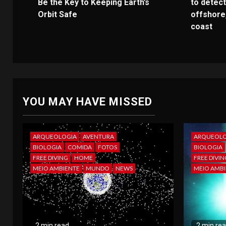
Be the Key to Keeping Earth’s
to detect
Orbit Safe
offshore
coast
YOU MAY HAVE MISSED
ARQUEOLOGIA
AVENTURA
ARQUEOLO
BIOLOGIA
COMIDA
FOTOS
BIOLOGIA
FREE DIVING
HOME
FREE DIVIN
MEIO AMBIENTE
MUNDO
NEWS
MEIO AMBI
2 min read
2 min re