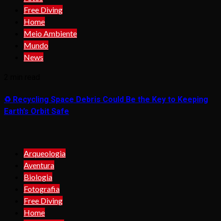
Free Diving
Home
Meio Ambiente
Mundo
News
2 min read
♻️ Recycling Space Debris Could Be the Key to Keeping
Earth’s Orbit Safe
Arqueologia
Aventura
Biologia
Fotografia
Free Diving
Home