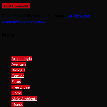
This site uses Akismet to reduce spam.
Learn how your
comment data is processed
.
More
Arqueologia
Aventura
Biologia
Comida
Fotos
Free Diving
Home
Meio Ambiente
Mundo