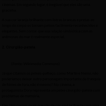
cinemas. Em segundo lugar, é inegável que eles são uma
gracinha.
A sua cor laranja brilhante com listras brancas e pretas ao
longo do corpo os tornam peixes facilmente reconhecidos e
elegantes. Sem contar que sua relação simbiótica com as
anêmonas do mar é realmente especial.
2. Cirurgião-patela
(Fonte: Wikimedia Commons)
Já que citamos os peixes-palhaço, como Marlin e Nemo, não
poderíamos deixar outro personagem importante da franquia
de filmes de fora, não é mesmo? No cinema, a
protagonista Dory representa um peixe cirurgião-patela com
problemas de memória.
Eles têm corpos ovais que são de cor azul brilhante com uma