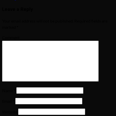
Leave a Reply
Your email address will not be published.
Required fields are
marked
*
Comment
Name
*
Email
*
Website