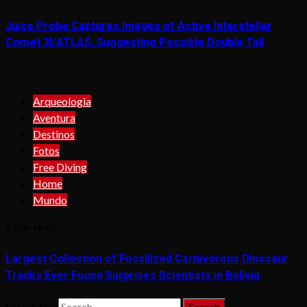
Juice Probe Captures Images of Active Interstellar
Comet 3I/ATLAS, Suggesting Possible Double Tail
Arqueologia
Aventura
Destinos
Fotos
Free Diving
Home
Mundo
2 min read
Largest Collection of Fossilized Carnivorous Dinosaur
Tracks Ever Found Surprises Scientists in Bolivia
Search for: