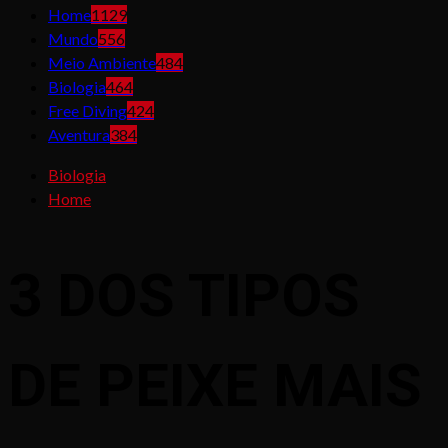
Home
1129
Mundo
556
Meio Ambiente
484
Biologia
464
Free Diving
424
Aventura
384
Biologia
Home
3 DOS TIPOS
DE PEIXE MAIS