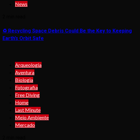
News
2 min read
♻️ Recycling Space Debris Could Be the Key to Keeping
Earth’s Orbit Safe
Arqueologia
Aventura
Biologia
Fotografia
Free Diving
Home
Last Minute
Meio Ambiente
Mercado
2 min read