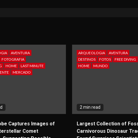
GIA
AVENTURA
ARQUEOLOGIA
AVENTURA
FOTOGRAFIA
DESTINOS
FOTOS
FREE DIVING
G
HOME
LAST MINUTE
HOME
MUNDO
ENTE
MERCADO
ad
2 min read
obe Captures Images of
Largest Collection of Foss
terstellar Comet
Carnivorous Dinosaur Tra