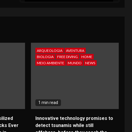
ARQUEOLOGIA
AVENTURA
BIOLOGIA
FREE DIVING
HOME
MEIO AMBIENTE
MUNDO
NEWS
1 min read
ilized
Innovative technology promises to
cks Ever
detect tsunamis while still