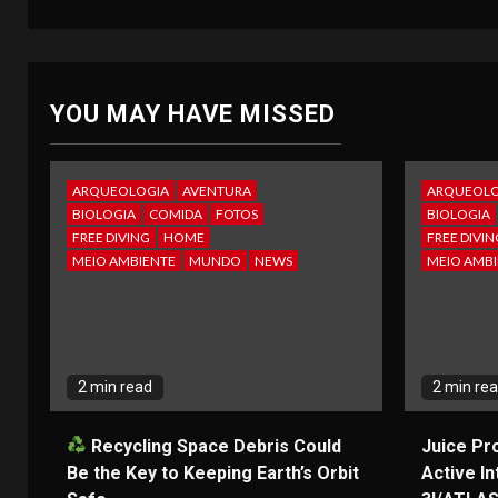
YOU MAY HAVE MISSED
ARQUEOLOGIA
AVENTURA
ARQUEOLO
BIOLOGIA
COMIDA
FOTOS
BIOLOGIA
FREE DIVING
HOME
FREE DIVIN
MEIO AMBIENTE
MUNDO
NEWS
MEIO AMBI
2 min read
2 min re
Recycling Space Debris Could
Juice Pr
Be the Key to Keeping Earth’s Orbit
Active In