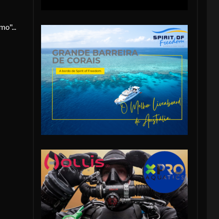
o"...