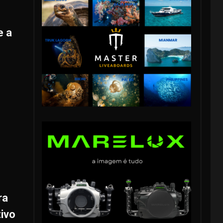
e a
ra
tivo