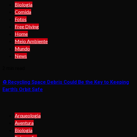
Biologia
Comida
Fotos
Free Diving
Home
Meio Ambiente
Mundo
News
2 min read
♻️ Recycling Space Debris Could Be the Key to Keeping
Earth’s Orbit Safe
Arqueologia
Aventura
Biologia