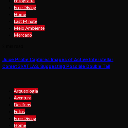
Fotografia
Free Diving
Home
Last Minute
Meio Ambiente
Mercado
2 min read
Juice Probe Captures Images of Active Interstellar
Comet 3I/ATLAS, Suggesting Possible Double Tail
Arqueologia
Aventura
Destinos
Fotos
Free Diving
Home