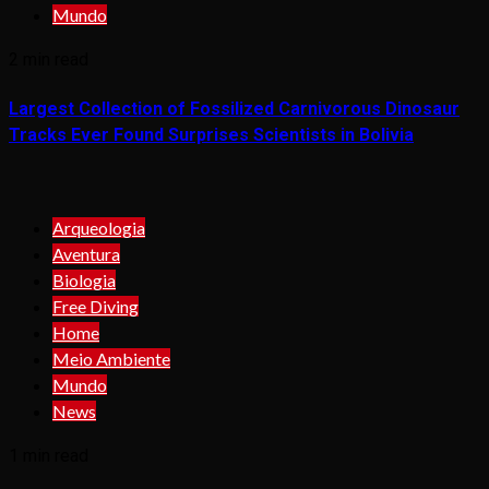
Mundo
2 min read
Largest Collection of Fossilized Carnivorous Dinosaur
Tracks Ever Found Surprises Scientists in Bolivia
Arqueologia
Aventura
Biologia
Free Diving
Home
Meio Ambiente
Mundo
News
1 min read