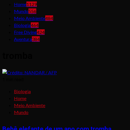
Home
1129
Mundo
556
Meio Ambiente
484
Biologia
464
Free Diving
424
Aventura
384
tromba
1 min read
Biologia
Home
Meio Ambiente
Mundo
Bebê elefante de um ano com tromba