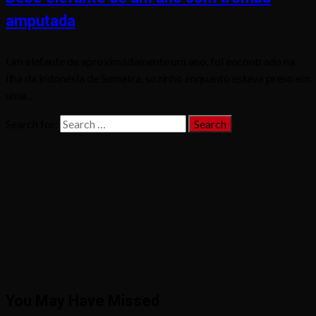
amputada
Um elefante de aproximadamente um ano, foi encontrado na
ilha da indonésia de Sumatra, sozinho enquanto estava preso em
uma...
Search for:
You May Have Missed