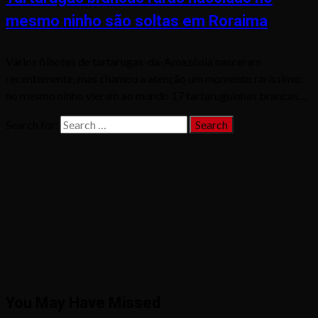
mesmo ninho são soltas em Roraima
Vários filhotes de tartarugas-da-Amazônia nasceram
recentemente, mas chamou a atenção um momento raríssimo:
no mesmo ninho vieram ao mundo 17 tartaruguinhas brancas....
Search for:
You May Have Missed