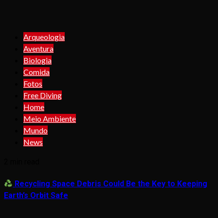
Arqueologia
Aventura
Biologia
Comida
Fotos
Free Diving
Home
Meio Ambiente
Mundo
News
2 min read
Recycling Space Debris Could Be the Key to Keeping
Earth’s Orbit Safe