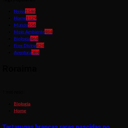
News
1546
Home
1129
Mundo
556
Meio Ambiente
484
Biologia
464
Free Diving
424
Aventura
384
Roraima
1 min read
Biologia
Home
Tartarugas brancas raras nascidas no