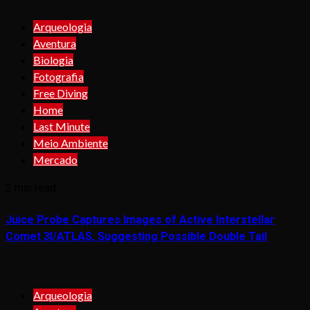
Arqueologia
Aventura
Biologia
Fotografia
Free Diving
Home
Last Minute
Meio Ambiente
Mercado
2 min read
Juice Probe Captures Images of Active Interstellar
Comet 3I/ATLAS, Suggesting Possible Double Tail
Arqueologia