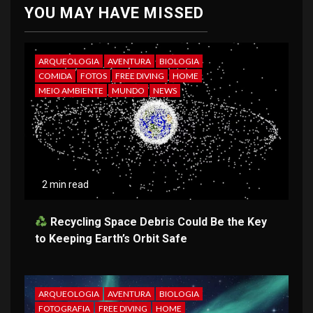
YOU MAY HAVE MISSED
ARQUEOLOGIA
AVENTURA
BIOLOGIA
COMIDA
FOTOS
FREE DIVING
HOME
MEIO AMBIENTE
MUNDO
NEWS
2 min read
Recycling Space Debris Could Be the Key
to Keeping Earth’s Orbit Safe
ARQUEOLOGIA
AVENTURA
BIOLOGIA
FOTOGRAFIA
FREE DIVING
HOME