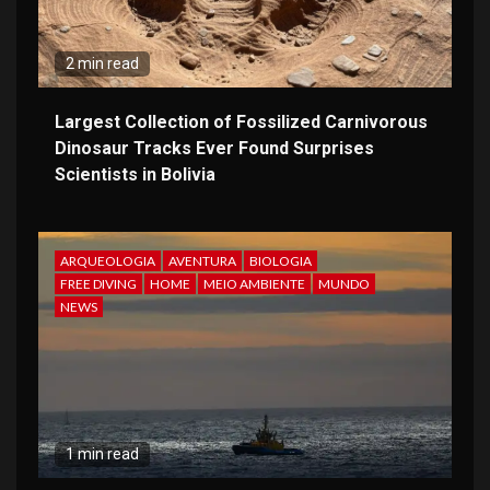
2 min read
Largest Collection of Fossilized Carnivorous
Dinosaur Tracks Ever Found Surprises
Scientists in Bolivia
ARQUEOLOGIA
AVENTURA
BIOLOGIA
FREE DIVING
HOME
MEIO AMBIENTE
MUNDO
NEWS
1 min read