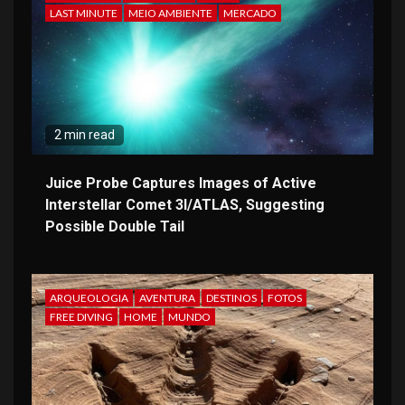
LAST MINUTE
MEIO AMBIENTE
MERCADO
2 min read
Juice Probe Captures Images of Active
Interstellar Comet 3I/ATLAS, Suggesting
Possible Double Tail
ARQUEOLOGIA
AVENTURA
DESTINOS
FOTOS
FREE DIVING
HOME
MUNDO