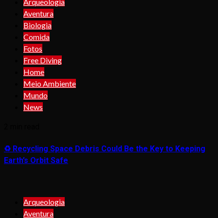
Arqueologia
Aventura
Biologia
Comida
Fotos
Free Diving
Home
Meio Ambiente
Mundo
News
2 min read
♻️ Recycling Space Debris Could Be the Key to Keeping
Earth’s Orbit Safe
Arqueologia
Aventura