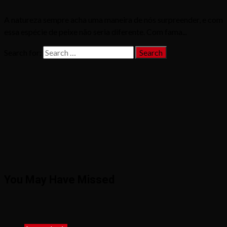
A natureza sempre acha uma maneira de nós surpreender, e com
essa espécie de peixe não seria diferente. Com fama...
Search for:
You May Have Missed