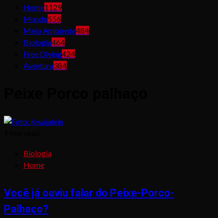
Home
1129
Mundo
556
Meio Ambiente
484
Biologia
464
Free Diving
424
Aventura
384
Peixe Porco palhaço
1 min read
Biologia
Home
Você já ouviu falar do Peixe-Porco-
Palhaço?